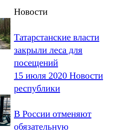
Казан
Новости
91,5 FM
Кайбыч
Татарстанские власти
106,1 FM
закрыли леса для
Кама тамагы
посещений
71,51 FM
15 июля 2020
Новости
Кукмара
республики
107,9 FM
Лениногорский
В России отменяют
102,1 FM
обязательную