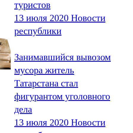
туристов
91,0 FM
13 июля 2020
Новости
Шәмәрдән
республики
102,3 FM
Яңа чишмә
Занимавшийся вывозом
107,0 FM
мусора житель
Яр Чаллы
Татарстана стал
105,5 FM
фигурантом уголовного
дела
13 июля 2020
Новости