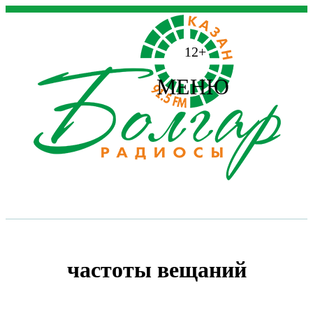
12+
МЕНЮ
частоты вещаний