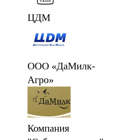
ЦДМ
ООО «ДаМилк-
Агро»
Компания