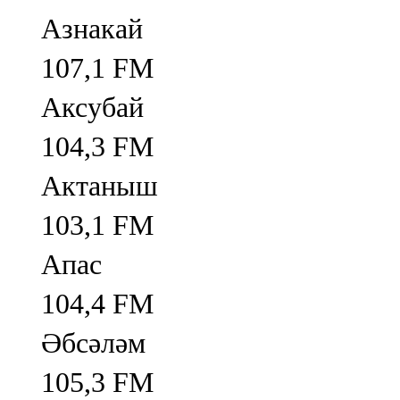
Азнакай
107,1 FM
Аксубай
104,3 FM
Актаныш
103,1 FM
Апас
104,4 FM
Әбсәләм
105,3 FM