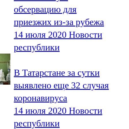
Мамадыш
обсервацию для
106,2 FM
приезжих из-за рубежа
Минзәлә
14 июля 2020
Новости
107,3 FM
республики
Мөслим
100,0 FM
В Татарстане за сутки
Нурлат
выявлено еще 32 случая
104,7 FM
коронавируса
Олы Әтнә
14 июля 2020
Новости
71,42 FM
республики
Сарман