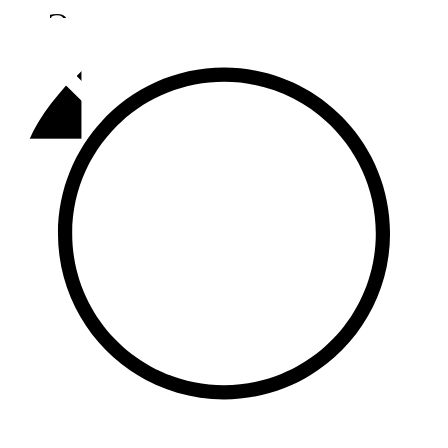
Әлмәт
92,9 FM
Базарлы матак
107,1 FM
Балык бистәсе
104,9 FM
Баулы
107,5 FM
Биләр
101,7 FM