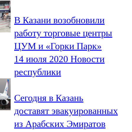
107,8 FM
В Казани возобновили
Теләче
работу торговые центры
106,1 FM
ЦУМ и «Горки Парк»
Түбән Кама
14 июля 2020
Новости
102,6 FM
республики
Чирмешән
107,7 FM
Сегодня в Казань
Чистай
доставят эвакуированных
103,0 FM
из Арабских Эмиратов
Чүпрәле