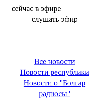
Болгар
сейчас в эфире
106,0 FM
слушать эфир
Бөгелмә
101,7 FM
Буа
100,3 FM
Все новости
Зәй
Новости республики
106,6 FM
Новости о "Болгар
Кадыбаш
радиосы"
105,2 FM