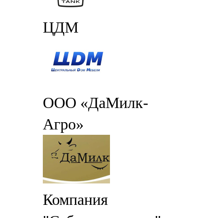
ЦДМ
ООО «ДаМилк-
Агро»
Компания