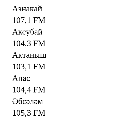
Азнакай
107,1 FM
Аксубай
104,3 FM
Актаныш
103,1 FM
Апас
104,4 FM
Әбсәләм
105,3 FM