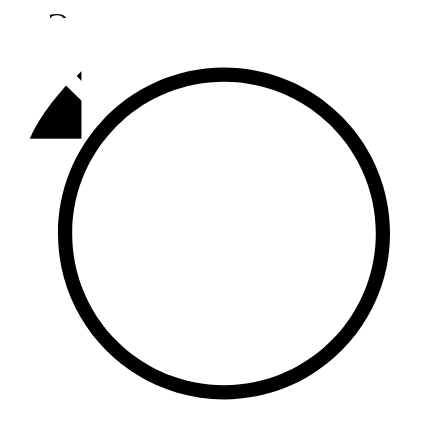
Әлмәт
92,9 FM
Базарлы матак
107,1 FM
Балык бистәсе
104,9 FM
Баулы
107,5 FM
Биләр
101,7 FM