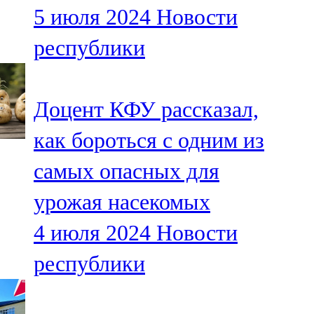
5 июля 2024
Новости
107,8 FM
республики
Теләче
106,1 FM
Доцент КФУ рассказал,
Түбән Кама
как бороться с одним из
102,6 FM
самых опасных для
Чирмешән
урожая насекомых
107,7 FM
4 июля 2024
Новости
Чистай
республики
103,0 FM
Чүпрәле