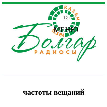
12+
МЕНЮ
частоты вещаний