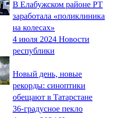
В Елабужском районе РТ
91,0 FM
заработала «поликлиника
Шәмәрдән
на колесах»
102,3 FM
4 июля 2024
Новости
Яңа чишмә
республики
107,0 FM
Яр Чаллы
Новый день, новые
105,5 FM
рекорды: синоптики
обещают в Татарстане
36-градусное пекло