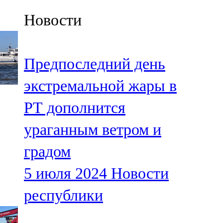
Казан
Новости
91,5 FM
Кайбыч
Предпоследний день
106,1 FM
экстремальной жары в
Кама тамагы
РТ дополнится
71,51 FM
ураганным ветром и
Кукмара
градом
107,9 FM
5 июля 2024
Новости
Лениногорский
республики
102,1 FM