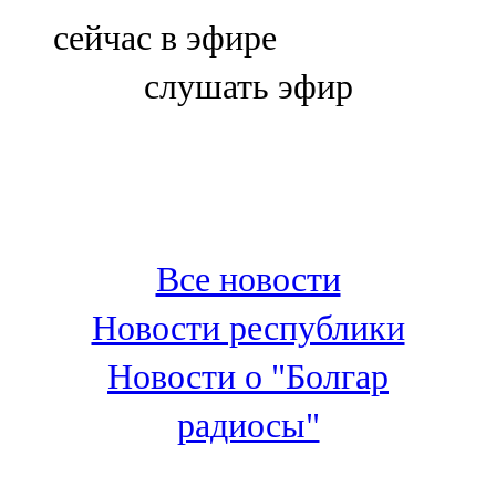
Болгар
сейчас в эфире
106,0 FM
слушать эфир
Бөгелмә
101,7 FM
Буа
100,3 FM
Все новости
Зәй
Новости республики
106,6 FM
Новости о "Болгар
Кадыбаш
радиосы"
105,2 FM