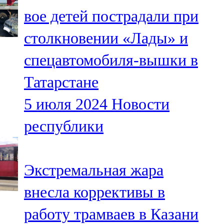
Мамадыш
вое детей пострадали при
106,2 FM
столкновении «Лады» и
Минзәлә
спецавтомобиля-вышки в
107,3 FM
Татарстане
Мөслим
5 июля 2024
Новости
100,0 FM
республики
Нурлат
104,7 FM
Экстремальная жара
Олы Әтнә
внесла коррективы в
71,42 FM
работу трамваев в Казани
Сарман