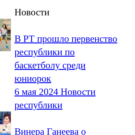
Казан
Новости
91,5 FM
Кайбыч
В РТ прошло первенство
106,1 FM
республики по
Кама тамагы
баскетболу среди
71,51 FM
юниорок
Кукмара
6 мая 2024
Новости
107,9 FM
республики
Лениногорский
102,1 FM
Винера Ганеева о