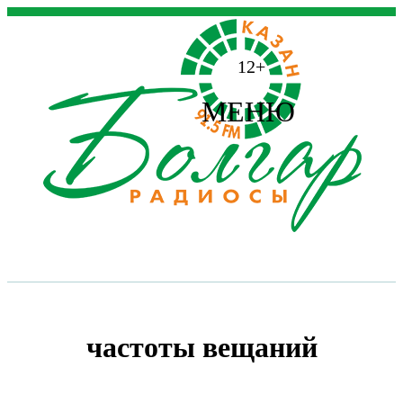
12+
МЕНЮ
частоты вещаний