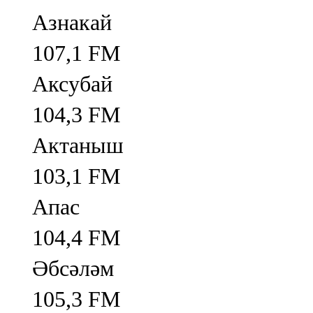
Азнакай
107,1 FM
Аксубай
104,3 FM
Актаныш
103,1 FM
Апас
104,4 FM
Әбсәләм
105,3 FM