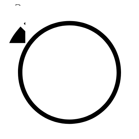
Әлмәт
92,9 FM
Базарлы матак
107,1 FM
Балык бистәсе
104,9 FM
Баулы
107,5 FM
Биләр
101,7 FM