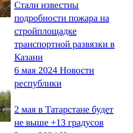
Стали известны
91,0 FM
подробности пожара на
Шәмәрдән
стройплощадке
102,3 FM
транспортной развязки в
Яңа чишмә
Казани
107,0 FM
6 мая 2024
Новости
Яр Чаллы
республики
105,5 FM
2 мая в Татарстане будет
не выше +13 градусов