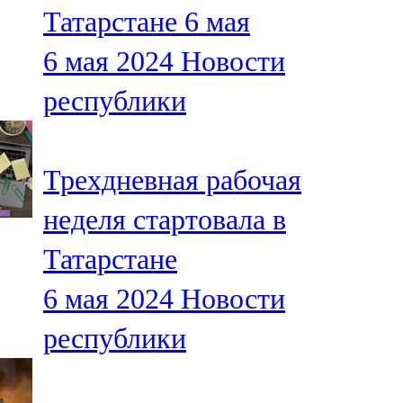
Татарстане 6 мая
107,8 FM
6 мая 2024
Новости
Теләче
республики
106,1 FM
Түбән Кама
Трехдневная рабочая
102,6 FM
неделя стартовала в
Чирмешән
Татарстане
107,7 FM
6 мая 2024
Новости
Чистай
республики
103,0 FM
Чүпрәле