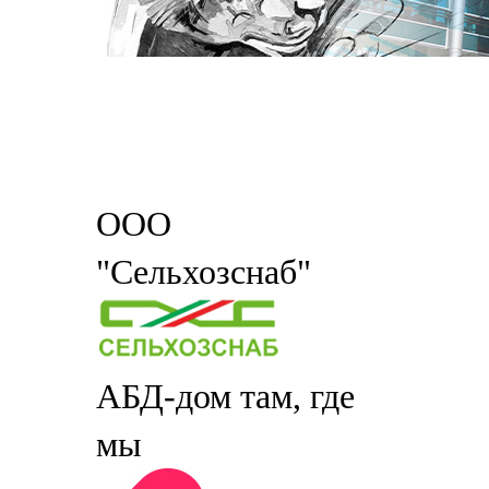
ООО
"Сельхозснаб"
АБД-дом там, где
мы