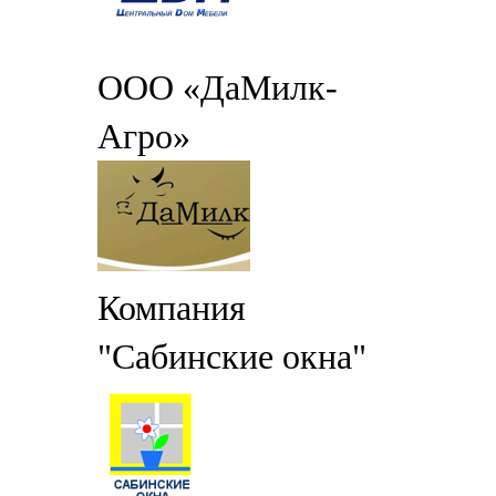
ООО «ДаМилк-
Агро»
Компания
"Сабинские окна"