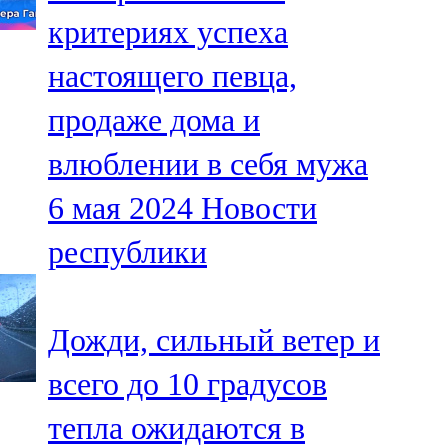
Мамадыш
критериях успеха
106,2 FM
настоящего певца,
Минзәлә
продаже дома и
107,3 FM
влюблении в себя мужа
Мөслим
6 мая 2024
Новости
100,0 FM
республики
Нурлат
104,7 FM
Дожди, сильный ветер и
Олы Әтнә
всего до 10 градусов
71,42 FM
тепла ожидаются в
Сарман