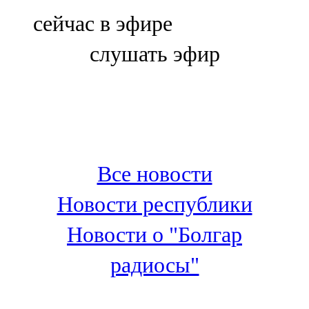
Болгар
сейчас в эфире
106,0 FM
слушать эфир
Бөгелмә
101,7 FM
Буа
100,3 FM
Все новости
Зәй
Новости республики
106,6 FM
Новости о "Болгар
Кадыбаш
радиосы"
105,2 FM