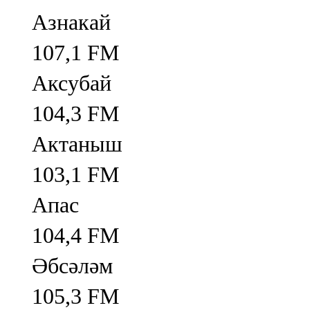
Азнакай
107,1 FM
Аксубай
104,3 FM
Актаныш
103,1 FM
Апас
104,4 FM
Әбсәләм
105,3 FM