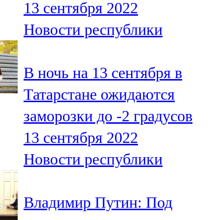
13 сентября 2022
91,0 FM
Новости республики
Шәмәрдән
102,3 FM
В ночь на 13 сентября в
Яңа чишмә
Татарстане ожидаются
107,0 FM
заморозки до -2 градусов
Яр Чаллы
13 сентября 2022
105,5 FM
Новости республики
Владимир Путин: Под