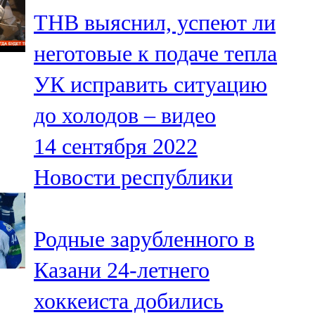
Мамадыш
ТНВ выяснил, успеют ли
106,2 FM
неготовые к подаче тепла
Минзәлә
УК исправить ситуацию
107,3 FM
до холодов – видео
Мөслим
14 сентября 2022
100,0 FM
Новости республики
Нурлат
104,7 FM
Родные зарубленного в
Олы Әтнә
Казани 24-летнего
71,42 FM
хоккеиста добились
Сарман