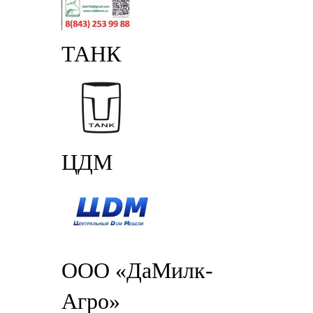
ТАНК
ЦДМ
ООО «ДаМилк-
Агро»