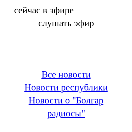
Болгар
сейчас в эфире
106,0 FM
слушать эфир
Бөгелмә
101,7 FM
Буа
100,3 FM
Все новости
Зәй
Новости республики
106,6 FM
Новости о "Болгар
Кадыбаш
радиосы"
105,2 FM