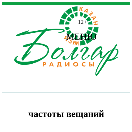
12+
МЕНЮ
частоты вещаний