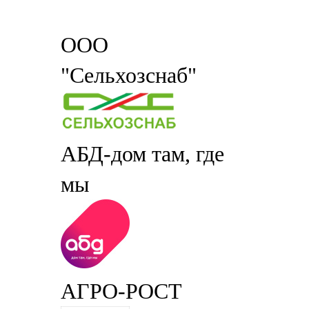
ООО
"Сельхозснаб"
АБД-дом там, где
мы
АГРО-РОСТ