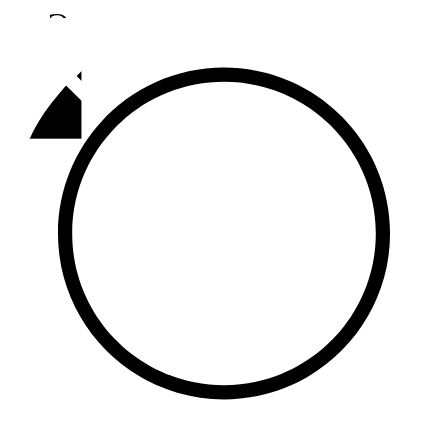
Әлмәт
92,9 FM
Базарлы матак
107,1 FM
Балык бистәсе
104,9 FM
Баулы
107,5 FM
Биләр
101,7 FM