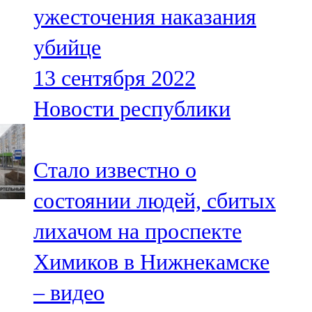
ужесточения наказания
107,8 FM
убийце
Теләче
13 сентября 2022
106,1 FM
Новости республики
Түбән Кама
102,6 FM
Стало известно о
Чирмешән
состоянии людей, сбитых
107,7 FM
лихачом на проспекте
Чистай
Химиков в Нижнекамске
103,0 FM
– видео
Чүпрәле