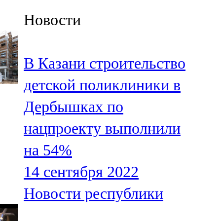
Казан
Новости
91,5 FM
Кайбыч
В Казани строительство
106,1 FM
детской поликлиники в
Кама тамагы
Дербышках по
71,51 FM
нацпроекту выполнили
Кукмара
на 54%
107,9 FM
14 сентября 2022
Лениногорский
Новости республики
102,1 FM