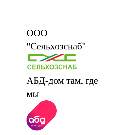
ООО
"Сельхозснаб"
АБД-дом там, где
мы