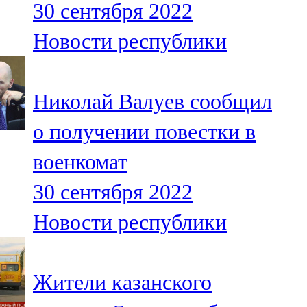
30 сентября 2022
91,0 FM
Новости республики
Шәмәрдән
102,3 FM
Николай Валуев сообщил
Яңа чишмә
о получении повестки в
107,0 FM
военкомат
Яр Чаллы
30 сентября 2022
105,5 FM
Новости республики
Жители казанского