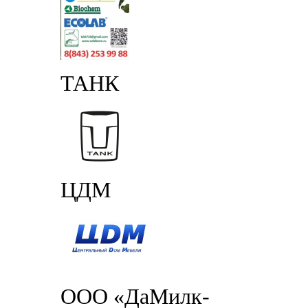
ТАНК
ЦДМ
ООО «ДаМилк-