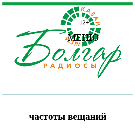
12+
МЕНЮ
частоты вещаний