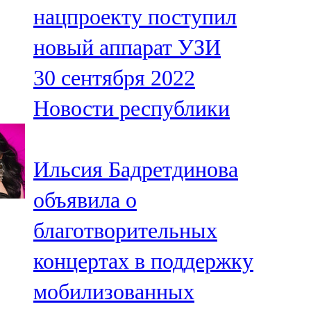
нацпроекту поступил
107,8 FM
новый аппарат УЗИ
Теләче
30 сентября 2022
106,1 FM
Новости республики
Түбән Кама
102,6 FM
Ильсия Бадретдинова
Чирмешән
объявила о
107,7 FM
благотворительных
Чистай
концертах в поддержку
103,0 FM
мобилизованных
Чүпрәле