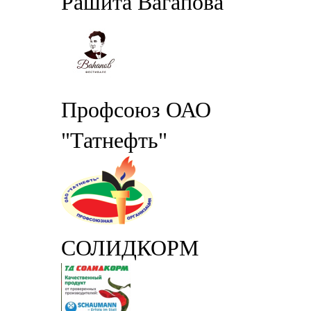
Рашита Вагапова
Профсоюз ОАО
"Татнефть"
СОЛИДКОРМ