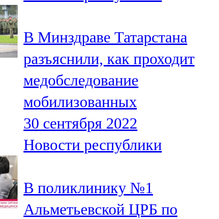
Мамадыш
106,2 FM
В Минздраве Татарстана
Минзәлә
разъяснили, как проходит
107,3 FM
медобследование
Мөслим
мобилизованных
100,0 FM
30 сентября 2022
Нурлат
Новости республики
104,7 FM
Олы Әтнә
В поликлинику №1
71,42 FM
Альметьевской ЦРБ по
Сарман