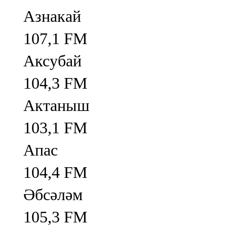
Азнакай
107,1 FM
Аксубай
104,3 FM
Актаныш
103,1 FM
Апас
104,4 FM
Әбсәләм
105,3 FM