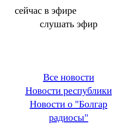
Болгар
сейчас в эфире
106,0 FM
слушать эфир
Бөгелмә
101,7 FM
Буа
100,3 FM
Все новости
Зәй
Новости республики
106,6 FM
Новости о "Болгар
Кадыбаш
радиосы"
105,2 FM