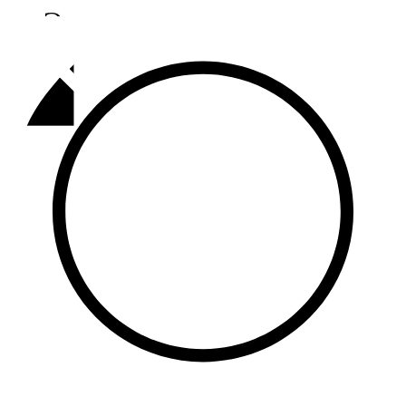
Әлмәт
92,9 FM
Базарлы матак
107,1 FM
Балык бистәсе
104,9 FM
Баулы
107,5 FM
Биләр
101,7 FM