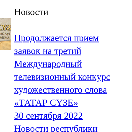
Казан
Новости
91,5 FM
Кайбыч
Продолжается прием
106,1 FM
заявок на третий
Кама тамагы
Международный
71,51 FM
телевизионный конкурс
Кукмара
художественного слова
107,9 FM
«ТАТАР СҮЗЕ»
Лениногорский
30 сентября 2022
102,1 FM
Новости республики