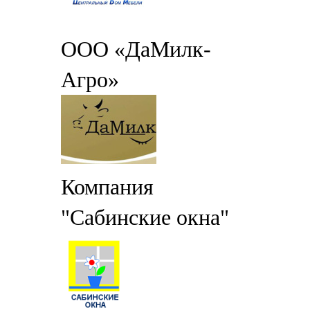
ООО «ДаМилк-
Агро»
Компания
"Сабинские окна"