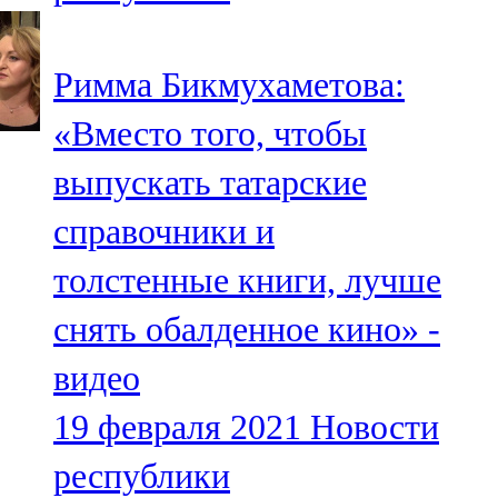
Мамадыш
106,2 FM
Римма Бикмухаметова:
Минзәлә
«Вместо того, чтобы
107,3 FM
выпускать татарские
Мөслим
справочники и
100,0 FM
толстенные книги, лучше
Нурлат
снять обалденное кино» -
104,7 FM
видео
Олы Әтнә
19 февраля 2021
Новости
71,42 FM
республики
Сарман