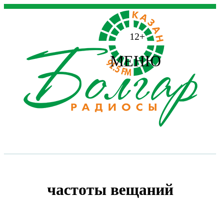
12+
МЕНЮ
частоты вещаний