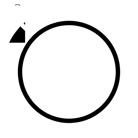
Әлмәт
92,9 FM
Базарлы матак
107,1 FM
Балык бистәсе
104,9 FM
Баулы
107,5 FM
Биләр
101,7 FM