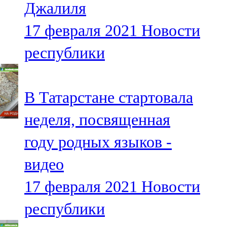
Джалиля
91,0 FM
17 февраля 2021
Новости
Шәмәрдән
республики
102,3 FM
Яңа чишмә
В Татарстане стартовала
107,0 FM
неделя, посвященная
Яр Чаллы
году родных языков -
105,5 FM
видео
17 февраля 2021
Новости
республики