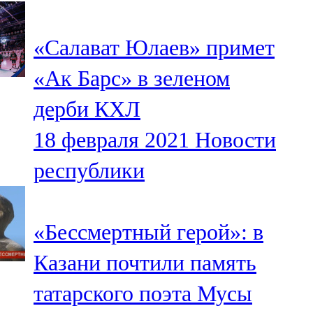
107,8 FM
«Салават Юлаев» примет
Теләче
«Ак Барс» в зеленом
106,1 FM
дерби КХЛ
Түбән Кама
18 февраля 2021
Новости
102,6 FM
республики
Чирмешән
107,7 FM
«Бессмертный герой»: в
Чистай
Казани почтили память
103,0 FM
татарского поэта Мусы
Чүпрәле