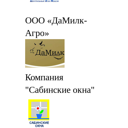
ООО «ДаМилк-
Агро»
Компания
"Сабинские окна"