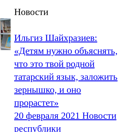
Казан
Новости
91,5 FM
Кайбыч
Ильгиз Шайхразиев:
106,1 FM
«Детям нужно объяснять,
Кама тамагы
что это твой родной
71,51 FM
татарский язык, заложить
Кукмара
зернышко, и оно
107,9 FM
прорастет»
Лениногорский
20 февраля 2021
Новости
102,1 FM
республики