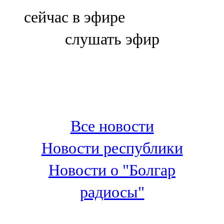
Болгар
сейчас в эфире
106,0 FM
слушать эфир
Бөгелмә
101,7 FM
Буа
100,3 FM
Все новости
Зәй
Новости республики
106,6 FM
Новости о "Болгар
Кадыбаш
радиосы"
105,2 FM