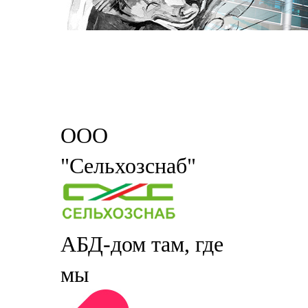
ООО
"Сельхозснаб"
АБД-дом там, где
мы