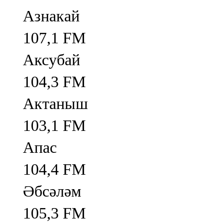
Азнакай
107,1 FM
Аксубай
104,3 FM
Актаныш
103,1 FM
Апас
104,4 FM
Әбсәләм
105,3 FM