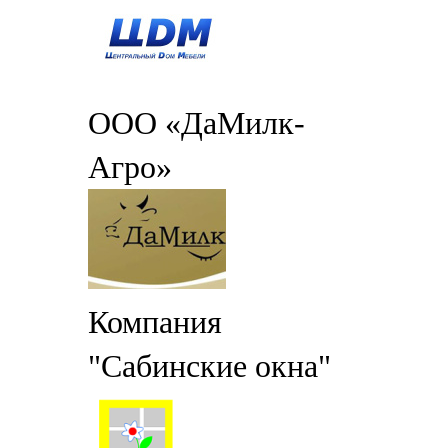
ООО «ДаМилк-
Агро»
Компания
"Сабинские окна"