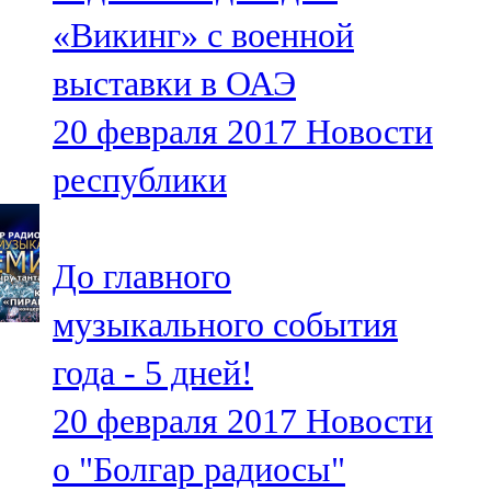
Мамадыш
«Викинг» с военной
106,2 FM
выставки в ОАЭ
Минзәлә
20 февраля 2017
Новости
107,3 FM
республики
Мөслим
100,0 FM
До главного
Нурлат
музыкального события
104,7 FM
года - 5 дней!
Олы Әтнә
20 февраля 2017
Новости
71,42 FM
о "Болгар радиосы"
Сарман