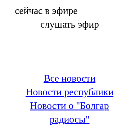
Болгар
сейчас в эфире
106,0 FM
слушать эфир
Бөгелмә
101,7 FM
Буа
100,3 FM
Все новости
Зәй
Новости республики
106,6 FM
Новости о "Болгар
Кадыбаш
радиосы"
105,2 FM