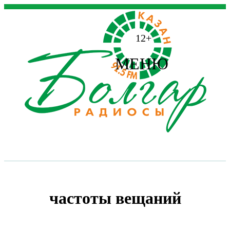
12+
МЕНЮ
частоты вещаний