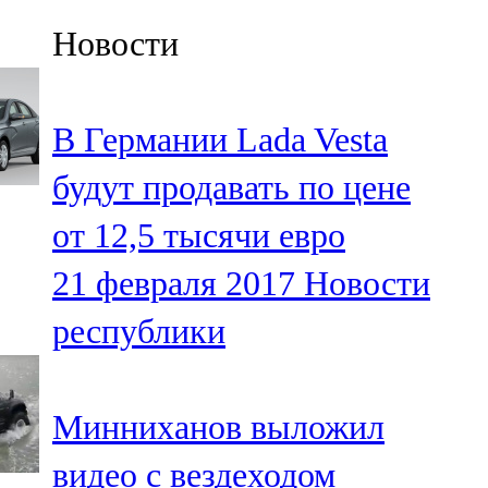
Казан
Новости
91,5 FM
Кайбыч
В Германии Lada Vesta
106,1 FM
будут продавать по цене
Кама тамагы
от 12,5 тысячи евро
71,51 FM
21 февраля 2017
Новости
Кукмара
республики
107,9 FM
Лениногорский
Минниханов выложил
102,1 FM
видео с вездеходом