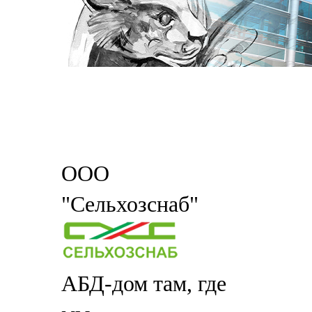
ООО
"Сельхозснаб"
АБД-дом там, где