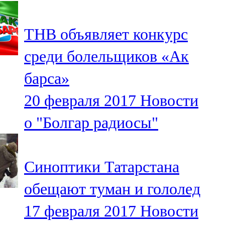
107,8 FM
ТНВ объявляет конкурс
Теләче
среди болельщиков «Ак
106,1 FM
барса»
Түбән Кама
20 февраля 2017
Новости
102,6 FM
о "Болгар радиосы"
Чирмешән
107,7 FM
Синоптики Татарстана
Чистай
обещают туман и гололед
103,0 FM
17 февраля 2017
Новости
Чүпрәле