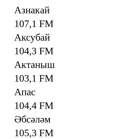
Азнакай
107,1 FM
Аксубай
104,3 FM
Актаныш
103,1 FM
Апас
104,4 FM
Әбсәләм
105,3 FM