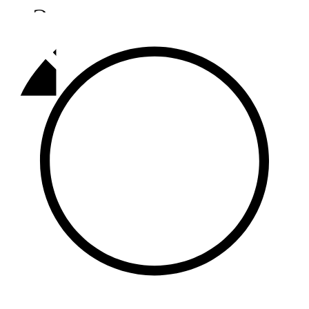
Әлмәт
92,9 FM
Базарлы матак
107,1 FM
Балык бистәсе
104,9 FM
Баулы
107,5 FM
Биләр
101,7 FM