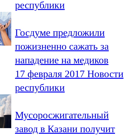
республики
91,0 FM
Шәмәрдән
Госдуме предложили
102,3 FM
пожизненно сажать за
Яңа чишмә
нападение на медиков
107,0 FM
17 февраля 2017
Новости
Яр Чаллы
республики
105,5 FM
Мусоросжигательный
завод в Казани получит