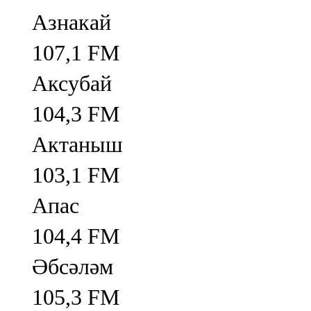
Азнакай
107,1 FM
Аксубай
104,3 FM
Актаныш
103,1 FM
Апас
104,4 FM
Әбсәләм
105,3 FM