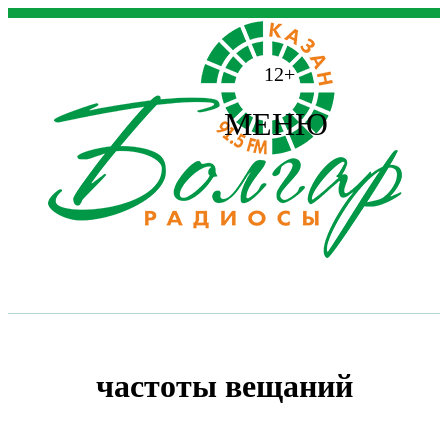
12+
МЕНЮ
частоты вещаний