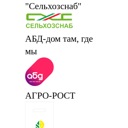
"Сельхозснаб"
АБД-дом там, где
мы
АГРО-РОСТ