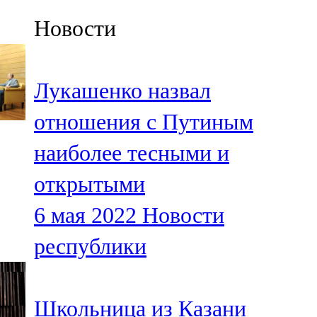
Казан
Новости
91,5 FM
Кайбыч
Лукашенко назвал
106,1 FM
отношения с Путиным
Кама тамагы
наиболее тесными и
71,51 FM
открытыми
Кукмара
6 мая 2022
Новости
107,9 FM
республики
Лениногорский
102,1 FM
Школьница из Казани