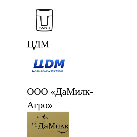
ЦДМ
ООО «ДаМилк-
Агро»