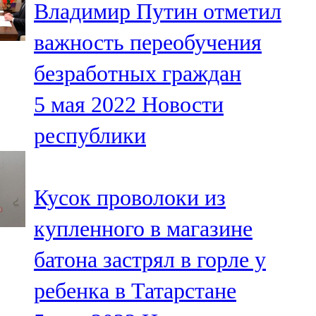
Владимир Путин отметил
91,0 FM
важность переобучения
Шәмәрдән
безработных граждан
102,3 FM
5 мая 2022
Новости
Яңа чишмә
республики
107,0 FM
Яр Чаллы
Кусок проволоки из
105,5 FM
купленного в магазине
батона застрял в горле у
ребенка в Татарстане