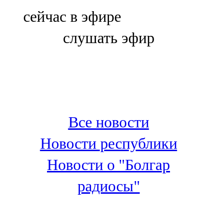
Болгар
сейчас в эфире
106,0 FM
слушать эфир
Бөгелмә
101,7 FM
Буа
100,3 FM
Все новости
Зәй
Новости республики
106,6 FM
Новости о "Болгар
Кадыбаш
радиосы"
105,2 FM