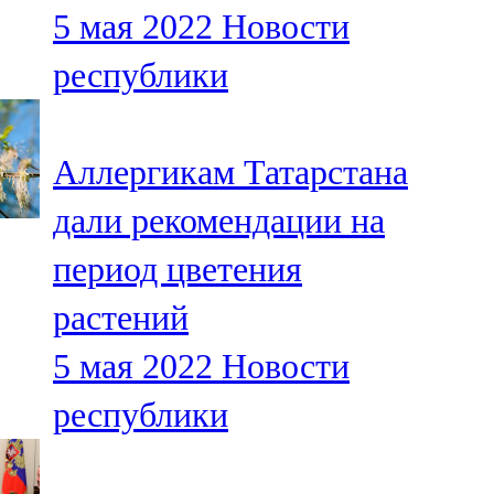
5 мая 2022
Новости
107,8 FM
республики
Теләче
106,1 FM
Аллергикам Татарстана
Түбән Кама
дали рекомендации на
102,6 FM
период цветения
Чирмешән
растений
107,7 FM
5 мая 2022
Новости
Чистай
республики
103,0 FM
Чүпрәле