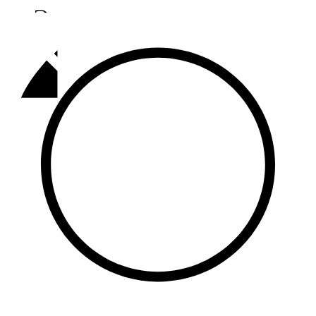
Әлмәт
92,9 FM
Базарлы матак
107,1 FM
Балык бистәсе
104,9 FM
Баулы
107,5 FM
Биләр
101,7 FM