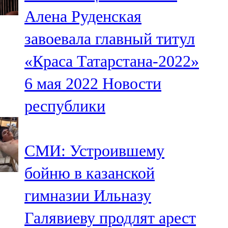
Мамадыш
Алена Руденская
106,2 FM
завоевала главный титул
Минзәлә
«Краса Татарстана-2022»
107,3 FM
6 мая 2022
Новости
Мөслим
республики
100,0 FM
Нурлат
СМИ: Устроившему
104,7 FM
бойню в казанской
Олы Әтнә
гимназии Ильназу
71,42 FM
Галявиеву продлят арест
Сарман