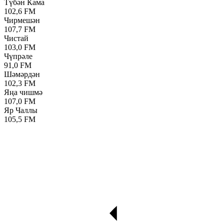
Түбән Кама
102,6 FM
Чирмешән
107,7 FM
Чистай
103,0 FM
Чүпрәле
91,0 FM
Шәмәрдән
102,3 FM
Яңа чишмә
107,0 FM
Яр Чаллы
105,5 FM