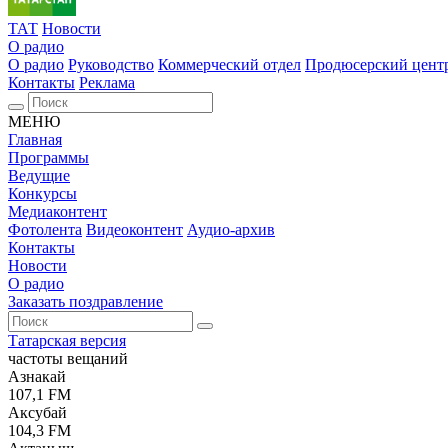
ТАТ
Новости
О радио
О радио
Руководство
Коммерческий отдел
Продюсерский цент
Контакты
Реклама
МЕНЮ
Главная
Программы
Ведущие
Конкурсы
Медиаконтент
Фотолента
Видеоконтент
Аудио-архив
Контакты
Новости
О радио
Заказать поздравление
Татарская версия
частоты вещаний
Азнакай
107,1 FM
Аксубай
104,3 FM