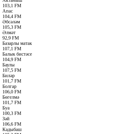
Актаныш
103,1 FM
Апас
104,4 FM
Әбсәләм
105,3 FM
Әлмәт
92,9 FM
Базарлы матак
107,1 FM
Балык бистәсе
104,9 FM
Баулы
107,5 FM
Биләр
101,7 FM
Болгар
106,0 FM
Бөгелмә
101,7 FM
Буа
100,3 FM
Зәй
106,6 FM
Кадыбаш