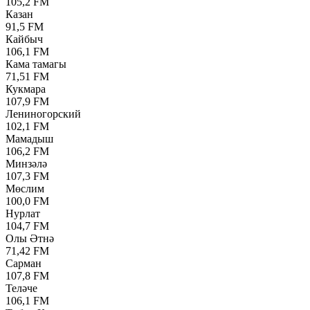
105,2 FM
Казан
91,5 FM
Кайбыч
106,1 FM
Кама тамагы
71,51 FM
Кукмара
107,9 FM
Лениногорский
102,1 FM
Мамадыш
106,2 FM
Минзәлә
107,3 FM
Мөслим
100,0 FM
Нурлат
104,7 FM
Олы Әтнә
71,42 FM
Сарман
107,8 FM
Теләче
106,1 FM