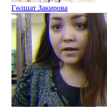
Гөлшат Закирова