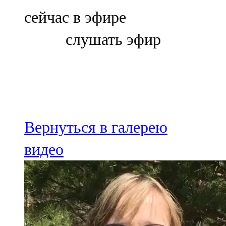
Болгар
сейчас в эфире
106,0 FM
слушать эфир
Бөгелмә
101,7 FM
Буа
100,3 FM
Вернуться в галерею
Зәй
видео
106,6 FM
Кадыбаш
105,2 FM