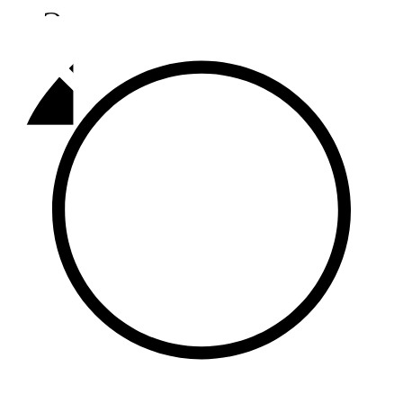
Әлмәт
92,9 FM
Базарлы матак
107,1 FM
Балык бистәсе
104,9 FM
Баулы
107,5 FM
Биләр
101,7 FM