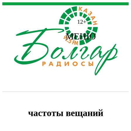
12+
МЕНЮ
частоты вещаний