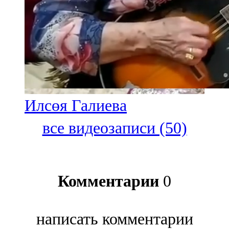
Илсөя Галиева
все видеозаписи (50)
Комментарии
0
написать комментарии