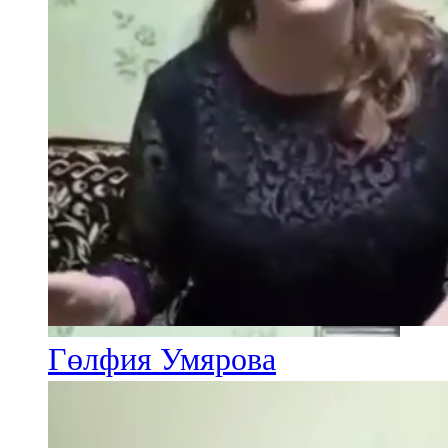
Гөлфия Умярова