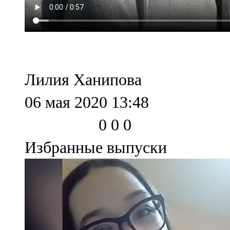
Мамадыш
106,2 FM
Минзәлә
107,3 FM
Лилия Ханипова
Мөслим
06 мая 2020 13:48
100,0 FM
0
0
0
Нурлат
Избранные выпуски
104,7 FM
Олы Әтнә
71,42 FM
Сарман