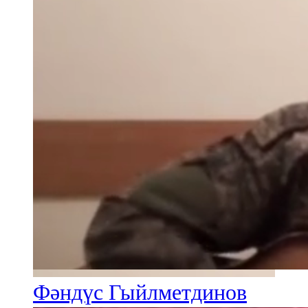
Фәндүс Гыйлметдинов