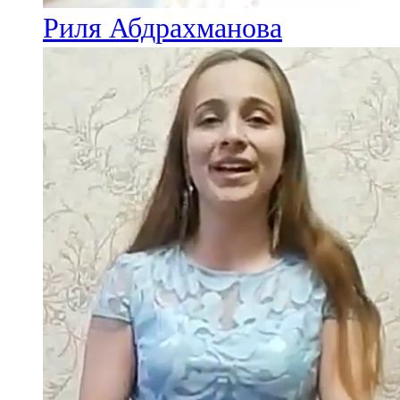
Риля Абдрахманова