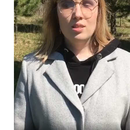
Казан
91,5 FM
Кайбыч
106,1 FM
Кама тамагы
71,51 FM
Кукмара
107,9 FM
Лениногорский
102,1 FM