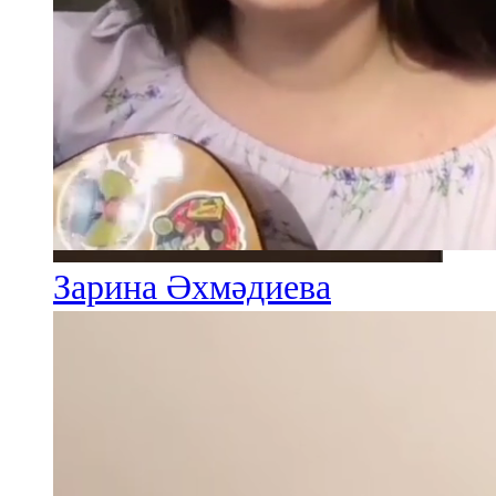
Зарина Әхмәдиева