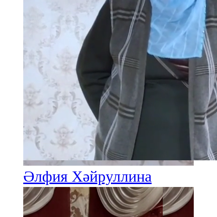
Әлфия Хәйруллина