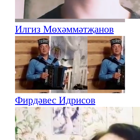
Илгиз Мөхәммәтҗанов
Фирдәвес Идрисов