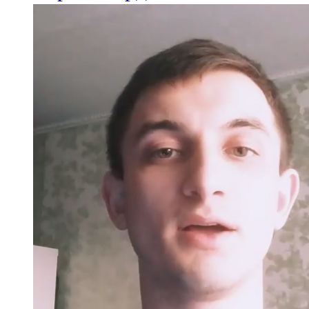
91,0 FM
Шәмәрдән
102,3 FM
Яңа чишмә
107,0 FM
Яр Чаллы
105,5 FM