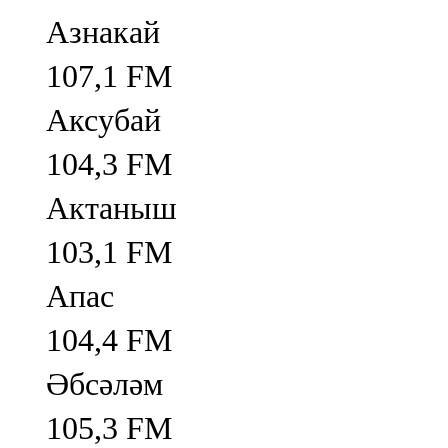
Азнакай
107,1 FM
Аксубай
104,3 FM
Актаныш
103,1 FM
Апас
104,4 FM
Әбсәләм
105,3 FM