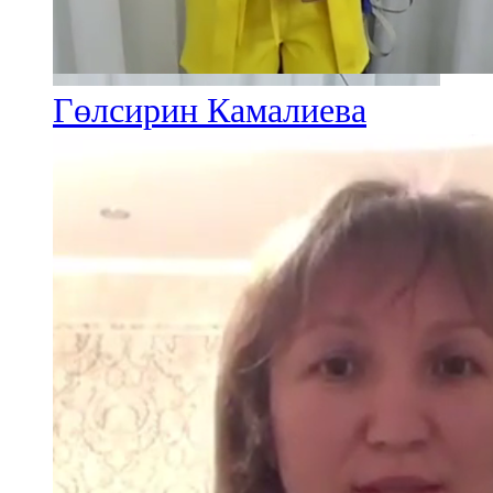
Гөлсирин Камалиева