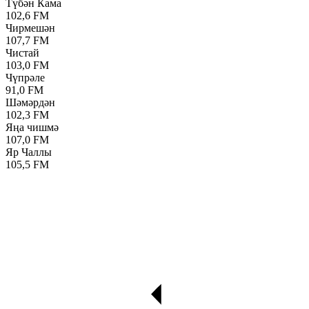
Түбән Кама
102,6 FM
Чирмешән
107,7 FM
Чистай
103,0 FM
Чүпрәле
91,0 FM
Шәмәрдән
102,3 FM
Яңа чишмә
107,0 FM
Яр Чаллы
105,5 FM