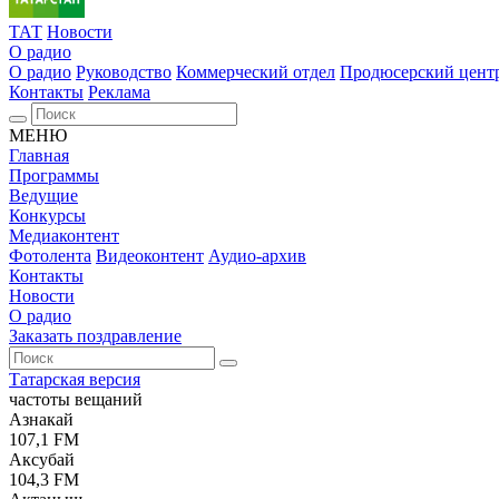
ТАТ
Новости
О радио
О радио
Руководство
Коммерческий отдел
Продюсерский цент
Контакты
Реклама
МЕНЮ
Главная
Программы
Ведущие
Конкурсы
Медиаконтент
Фотолента
Видеоконтент
Аудио-архив
Контакты
Новости
О радио
Заказать поздравление
Татарская версия
частоты вещаний
Азнакай
107,1 FM
Аксубай
104,3 FM