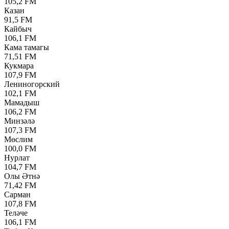
105,2 FM
Казан
91,5 FM
Кайбыч
106,1 FM
Кама тамагы
71,51 FM
Кукмара
107,9 FM
Лениногорский
102,1 FM
Мамадыш
106,2 FM
Минзәлә
107,3 FM
Мөслим
100,0 FM
Нурлат
104,7 FM
Олы Әтнә
71,42 FM
Сарман
107,8 FM
Теләче
106,1 FM