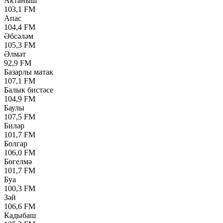
Актаныш
103,1 FM
Апас
104,4 FM
Әбсәләм
105,3 FM
Әлмәт
92,9 FM
Базарлы матак
107,1 FM
Балык бистәсе
104,9 FM
Баулы
107,5 FM
Биләр
101,7 FM
Болгар
106,0 FM
Бөгелмә
101,7 FM
Буа
100,3 FM
Зәй
106,6 FM
Кадыбаш