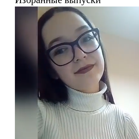
107,8 FM
Теләче
106,1 FM
Түбән Кама
102,6 FM
Чирмешән
107,7 FM
Чистай
103,0 FM
Чүпрәле