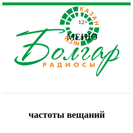
12+
МЕНЮ
частоты вещаний