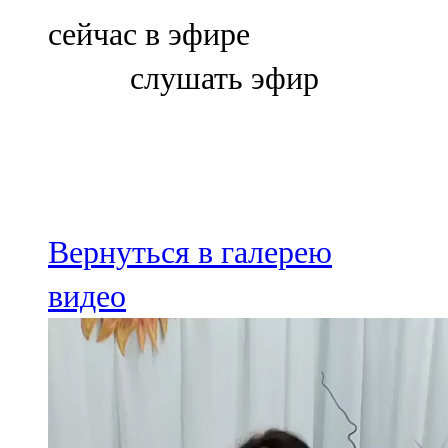
Болгар
сейчас в эфире
106,0 FM
слушать эфир
Бөгелмә
101,7 FM
Буа
100,3 FM
Вернуться в галерею
Зәй
видео
106,6 FM
Кадыбаш
105,2 FM