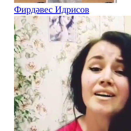
Фирдәвес Идрисов