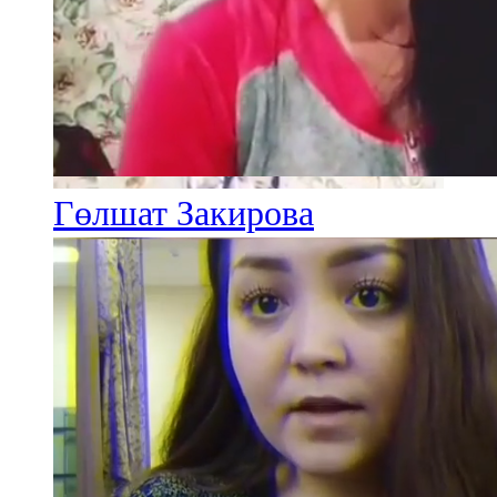
Гөлшат Закирова