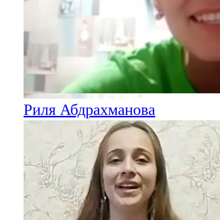
Риля Абдрахманова