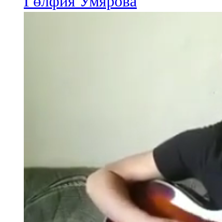
Гөлфия Умярова