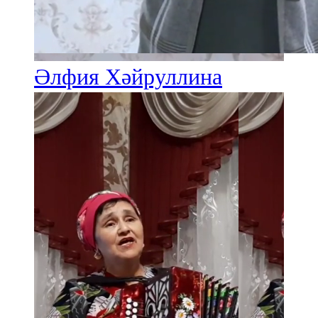
Әлфия Хәйруллина