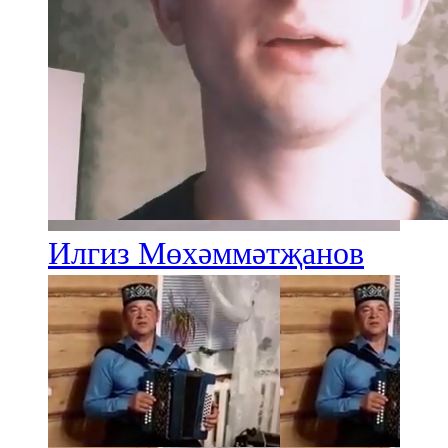
Илгиз Мөхәммәтҗанов