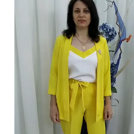
Казан
91,5 FM
Кайбыч
106,1 FM
Кама тамагы
71,51 FM
Кукмара
107,9 FM
Лениногорский
102,1 FM