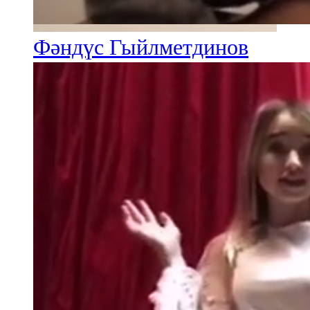
Фәндүс Гыйлметдинов