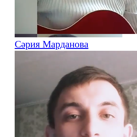
91,0 FM
Шәмәрдән
102,3 FM
Сәрия Марданова
Яңа чишмә
107,0 FM
Яр Чаллы
105,5 FM