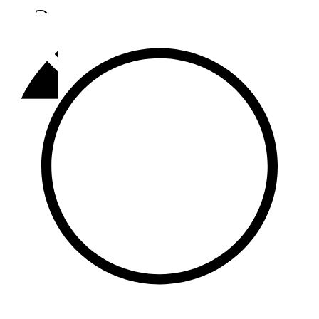
Әлмәт
92,9 FM
Базарлы матак
107,1 FM
Балык бистәсе
104,9 FM
Баулы
107,5 FM
Биләр
101,7 FM