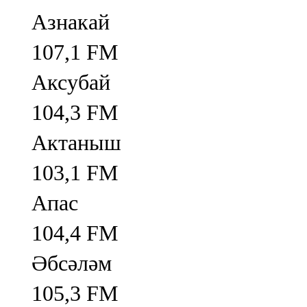
Азнакай
107,1 FM
Аксубай
104,3 FM
Актаныш
103,1 FM
Апас
104,4 FM
Әбсәләм
105,3 FM