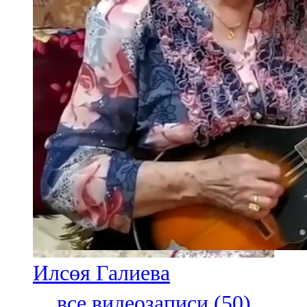
Илсөя Галиева
все видеозаписи (50)