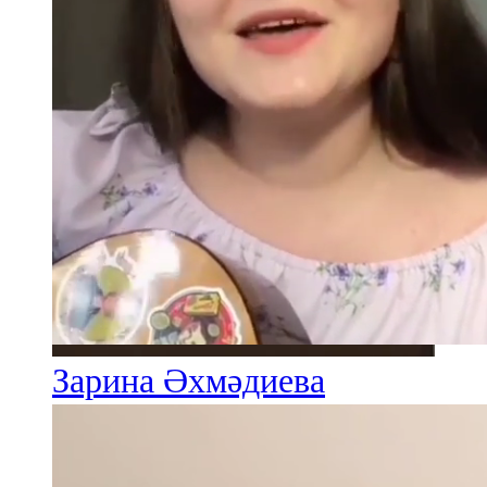
Зарина Әхмәдиева