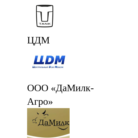
ЦДМ
ООО «ДаМилк-
Агро»