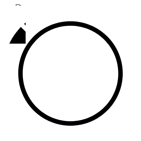
Әлмәт
92,9 FM
Базарлы матак
107,1 FM
Балык бистәсе
104,9 FM
Баулы
107,5 FM
Биләр
101,7 FM