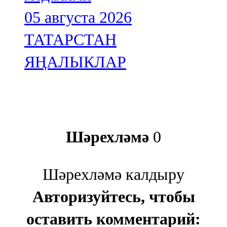
05 августа 2026
ТАТАРСТАН
ЯҢАЛЫКЛАР
Шәрехләмә
0
Шәрехләмә калдыру
Авторизуйтесь, чтобы
оставить комментарий: