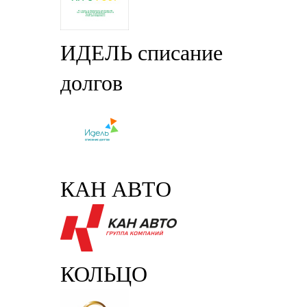
ИДЕЛЬ списание
долгов
КАН АВТО
КОЛЬЦО