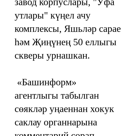
завод корпуслары, "Уфа
утлары" күңел ачу
комплексы, Яшьләр сарае
һәм Җиңүнең 50 еллыгы
скверы урнашкан.
«Башинформ»
агентлыгы табылган
сөякләр уңаеннан хокук
саклау органнарына
комментарий сорап