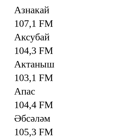
Азнакай
107,1 FM
Аксубай
104,3 FM
Актаныш
103,1 FM
Апас
104,4 FM
Әбсәләм
105,3 FM