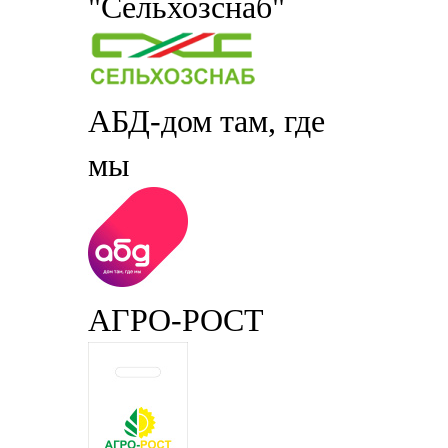
"Сельхозснаб"
АБД-дом там, где
мы
АГРО-РОСТ