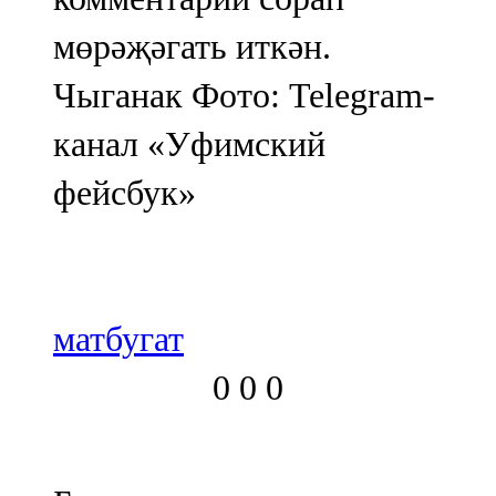
мөрәҗәгать иткән.
Чыганак Фото: Telegram-
канал «Уфимский
фейсбук»
матбугат
0
0
0