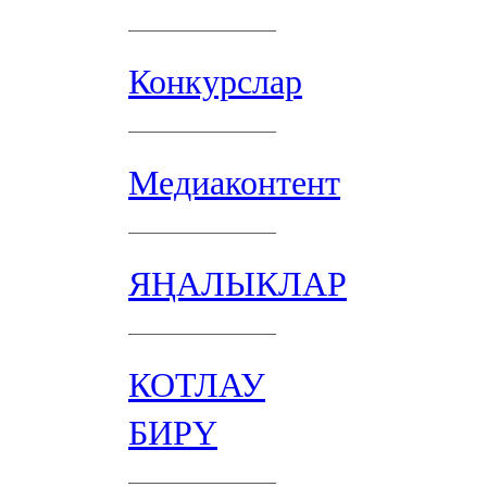
Конкурслар
Медиаконтент
ЯҢАЛЫКЛАР
КОТЛАУ
БИРҮ