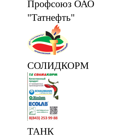
Профсоюз ОАО
"Татнефть"
СОЛИДКОРМ
ТАНК