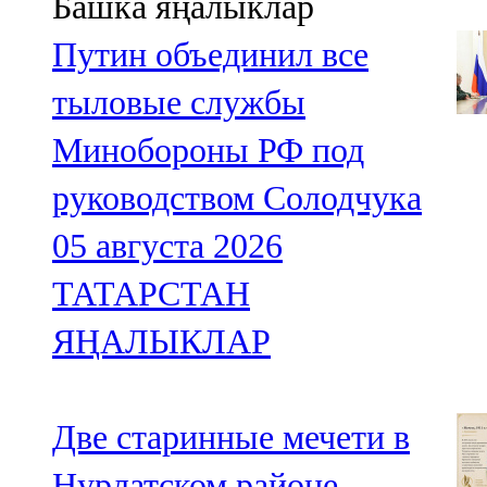
Башка яңалыклар
Путин объединил все
тыловые службы
Минобороны РФ под
руководством Солодчука
05 августа 2026
ТАТАРСТАН
ЯҢАЛЫКЛАР
Две старинные мечети в
Нурлатском районе