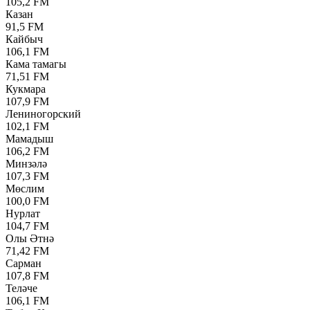
105,2 FM
Казан
91,5 FM
Кайбыч
106,1 FM
Кама тамагы
71,51 FM
Кукмара
107,9 FM
Лениногорский
102,1 FM
Мамадыш
106,2 FM
Минзәлә
107,3 FM
Мөслим
100,0 FM
Нурлат
104,7 FM
Олы Әтнә
71,42 FM
Сарман
107,8 FM
Теләче
106,1 FM