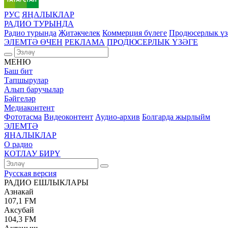
РУС
ЯҢАЛЫКЛАР
РАДИО ТУРЫНДА
Радио турында
Җитәкчелек
Коммерция бүлеге
Продюсерлык үз
ЭЛЕМТӘ ӨЧЕН
РЕКЛАМА
ПРОДЮСЕРЛЫК ҮЗӘГЕ
МЕНЮ
Баш бит
Тапшырулар
Алып баручылар
Бәйгеләр
Медиаконтент
Фототасма
Видеоконтент
Аудио-архив
Болгарда жырлыйм
ЭЛЕМТӘ
ЯҢАЛЫКЛАР
О радио
КОТЛАУ БИРҮ
Русская версия
РАДИО ЕШЛЫКЛАРЫ
Азнакай
107,1 FM
Аксубай
104,3 FM