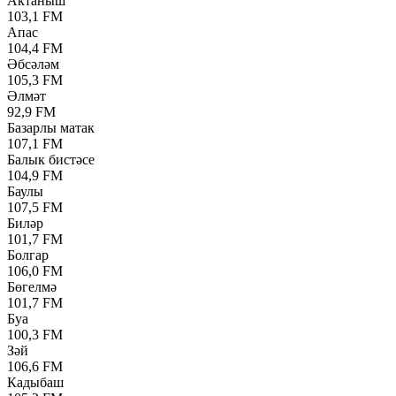
Актаныш
103,1 FM
Апас
104,4 FM
Әбсәләм
105,3 FM
Әлмәт
92,9 FM
Базарлы матак
107,1 FM
Балык бистәсе
104,9 FM
Баулы
107,5 FM
Биләр
101,7 FM
Болгар
106,0 FM
Бөгелмә
101,7 FM
Буа
100,3 FM
Зәй
106,6 FM
Кадыбаш