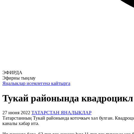
ЭФИРДА
Эфирны тыңлау
Яңалыклар исемлегенә кайтырга
Тукай районында квадроцикл 
27 июня 2022
ТАТАРСТАН ЯҢАЛЫКЛАР
Татарстанның Тукай районында коточкыч хәл булган. Квадроцик
каналы хәбәр итә.