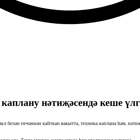
каплану нәтиҗәсендә кеше үл
л белән печәннән кайткан вакытта, техника каплана һәм, нәтиҗә