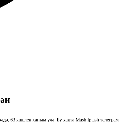
гән
дә, 63 яшьлек ханым үлә. Бу хакта Mash Iptash телеграм