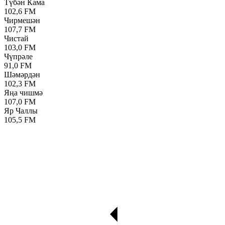
Түбән Кама
102,6 FM
Чирмешән
107,7 FM
Чистай
103,0 FM
Чүпрәле
91,0 FM
Шәмәрдән
102,3 FM
Яңа чишмә
107,0 FM
Яр Чаллы
105,5 FM