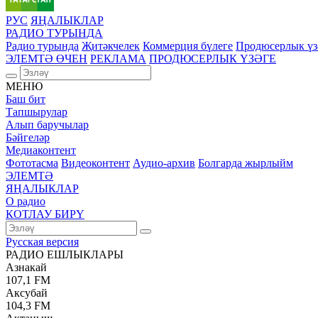
РУС
ЯҢАЛЫКЛАР
РАДИО ТУРЫНДА
Радио турында
Җитәкчелек
Коммерция бүлеге
Продюсерлык үз
ЭЛЕМТӘ ӨЧЕН
РЕКЛАМА
ПРОДЮСЕРЛЫК ҮЗӘГЕ
МЕНЮ
Баш бит
Тапшырулар
Алып баручылар
Бәйгеләр
Медиаконтент
Фототасма
Видеоконтент
Аудио-архив
Болгарда жырлыйм
ЭЛЕМТӘ
ЯҢАЛЫКЛАР
О радио
КОТЛАУ БИРҮ
Русская версия
РАДИО ЕШЛЫКЛАРЫ
Азнакай
107,1 FM
Аксубай
104,3 FM