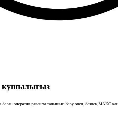
 кушылыгыз
ры белән оператив рәвештә танышып бару өчен, безнең МАКС к