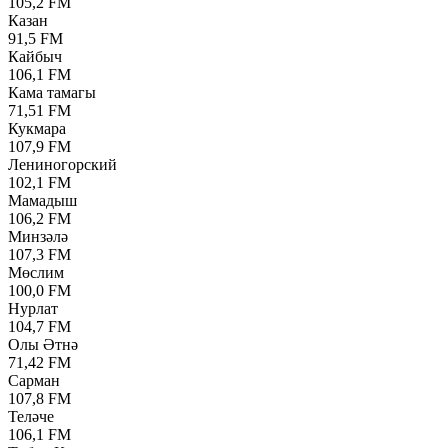
105,2 FM
Казан
91,5 FM
Кайбыч
106,1 FM
Кама тамагы
71,51 FM
Кукмара
107,9 FM
Лениногорский
102,1 FM
Мамадыш
106,2 FM
Минзәлә
107,3 FM
Мөслим
100,0 FM
Нурлат
104,7 FM
Олы Әтнә
71,42 FM
Сарман
107,8 FM
Теләче
106,1 FM