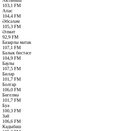
Актаныш
103,1 FM
Апас
104,4 FM
Әбсәләм
105,3 FM
Әлмәт
92,9 FM
Базарлы матак
107,1 FM
Балык бистәсе
104,9 FM
Баулы
107,5 FM
Биләр
101,7 FM
Болгар
106,0 FM
Бөгелмә
101,7 FM
Буа
100,3 FM
Зәй
106,6 FM
Кадыбаш