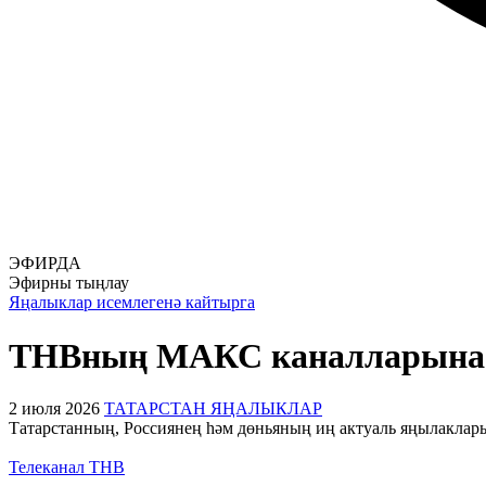
ЭФИРДА
Эфирны тыңлау
Яңалыклар исемлегенә кайтырга
ТНВның МАКС каналларына
2 июля 2026
ТАТАРСТАН ЯҢАЛЫКЛАР
Татарстанның, Россиянең һәм дөньяның иң актуаль яңылакла
Телеканал ТНВ