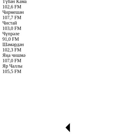
Түбән Кама
102,6 FM
Чирмешән
107,7 FM
Чистай
103,0 FM
Чүпрәле
91,0 FM
Шәмәрдән
102,3 FM
Яңа чишмә
107,0 FM
Яр Чаллы
105,5 FM