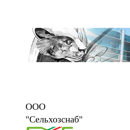
ООО
"Сельхозснаб"