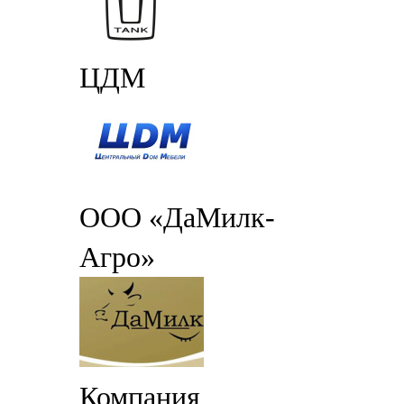
ЦДМ
ООО «ДаМилк-
Агро»
Компания