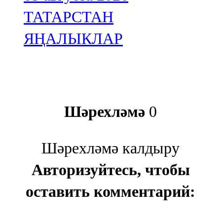
ТАТАРСТАН
ЯҢАЛЫКЛАР
Шәрехләмә
0
Шәрехләмә калдыру
Авторизуйтесь, чтобы
оставить комментарий: