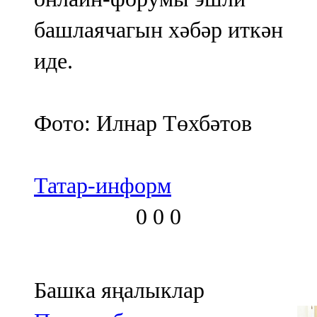
башлаячагын хәбәр иткән
иде.
Фото: Илнар Төхбәтов
Татар-информ
0
0
0
Башка яңалыклар