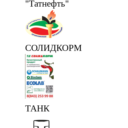
"Татнефть"
СОЛИДКОРМ
ТАНК