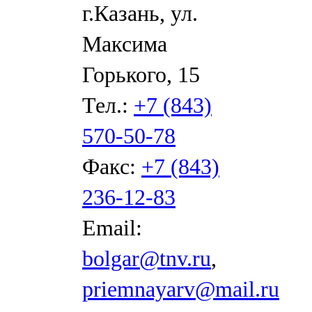
г.Казань, ул.
Максима
Горького, 15
Тел.:
+7 (843)
570-50-78
Факс:
+7 (843)
236-12-83
Email:
bolgar@tnv.ru
,
priemnayarv@mail.ru