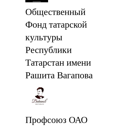
Общественный
Фонд татарской
культуры
Республики
Татарстан имени
Рашита Вагапова
Профсоюз ОАО