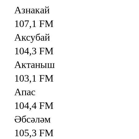
Азнакай
107,1 FM
Аксубай
104,3 FM
Актаныш
103,1 FM
Апас
104,4 FM
Әбсәләм
105,3 FM