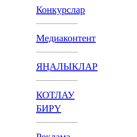
Конкурслар
Медиаконтент
ЯҢАЛЫКЛАР
КОТЛАУ
БИРҮ
Реклама