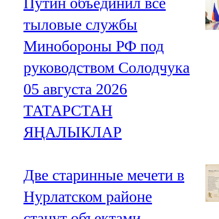
Путин объединил все
тыловые службы
Минобороны РФ под
руководством Солодчука
05 августа 2026
ТАТАРСТАН
ЯҢАЛЫКЛАР
Две старинные мечети в
Нурлатском районе
станут объектами