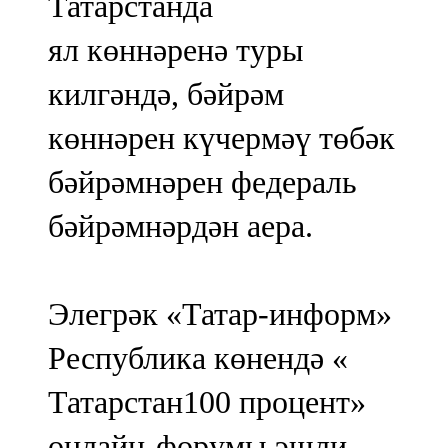
Татарстанда
ял көннәренә туры
килгәндә, бәйрәм
көннәрен күчермәү төбәк
бәйрәмнәрен федераль
бәйрәмнәрдән аера.
Элегрәк «Татар-информ»
Республика көнендә «
Татарстан100 процент»
онлайн-форумы эшли