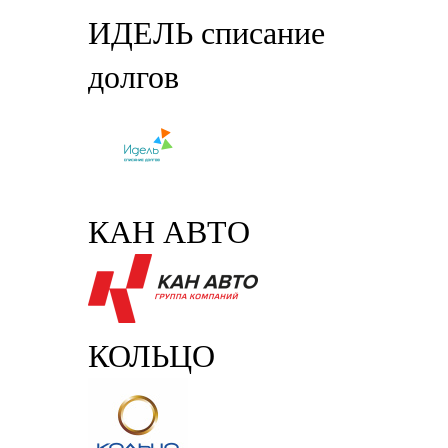
ИДЕЛЬ списание
долгов
КАН АВТО
КОЛЬЦО