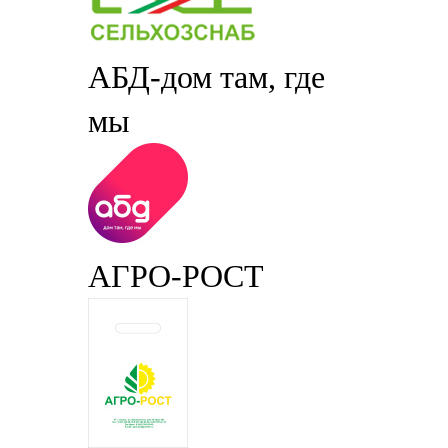
АБД-дом там, где
мы
АГРО-РОСТ