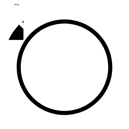
Әлмәт
92,9 FM
Базарлы матак
107,1 FM
Балык бистәсе
104,9 FM
Баулы
107,5 FM
Биләр
101,7 FM