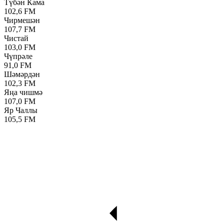
Түбән Кама
102,6 FM
Чирмешән
107,7 FM
Чистай
103,0 FM
Чүпрәле
91,0 FM
Шәмәрдән
102,3 FM
Яңа чишмә
107,0 FM
Яр Чаллы
105,5 FM