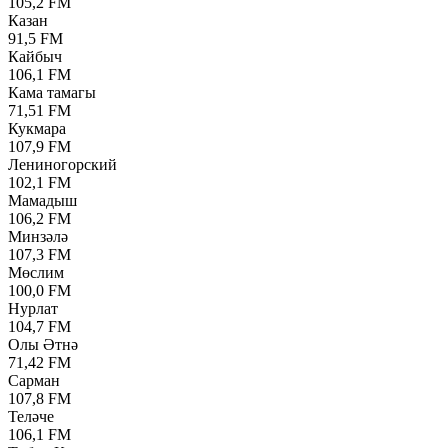
105,2 FM
Казан
91,5 FM
Кайбыч
106,1 FM
Кама тамагы
71,51 FM
Кукмара
107,9 FM
Лениногорский
102,1 FM
Мамадыш
106,2 FM
Минзәлә
107,3 FM
Мөслим
100,0 FM
Нурлат
104,7 FM
Олы Әтнә
71,42 FM
Сарман
107,8 FM
Теләче
106,1 FM