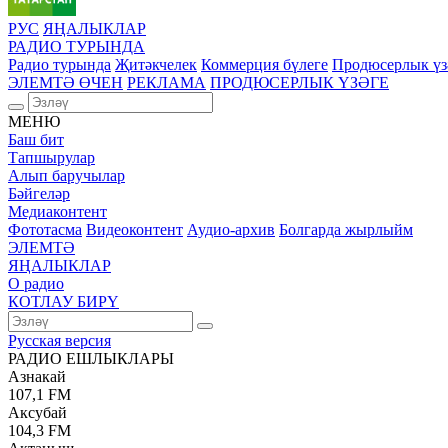
РУС
ЯҢАЛЫКЛАР
РАДИО ТУРЫНДА
Радио турында
Җитәкчелек
Коммерция бүлеге
Продюсерлык үз
ЭЛЕМТӘ ӨЧЕН
РЕКЛАМА
ПРОДЮСЕРЛЫК ҮЗӘГЕ
МЕНЮ
Баш бит
Тапшырулар
Алып баручылар
Бәйгеләр
Медиаконтент
Фототасма
Видеоконтент
Аудио-архив
Болгарда жырлыйм
ЭЛЕМТӘ
ЯҢАЛЫКЛАР
О радио
КОТЛАУ БИРҮ
Русская версия
РАДИО ЕШЛЫКЛАРЫ
Азнакай
107,1 FM
Аксубай
104,3 FM