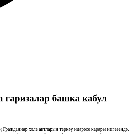
а гаризалар башка кабул
 Гражданнар хәле актларын теркәү идарәсе карары нигезендә,