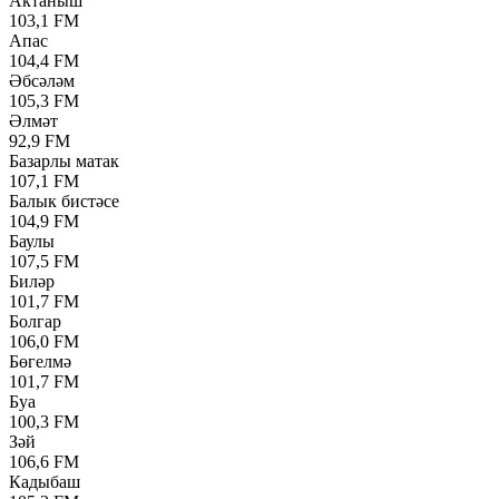
Актаныш
103,1 FM
Апас
104,4 FM
Әбсәләм
105,3 FM
Әлмәт
92,9 FM
Базарлы матак
107,1 FM
Балык бистәсе
104,9 FM
Баулы
107,5 FM
Биләр
101,7 FM
Болгар
106,0 FM
Бөгелмә
101,7 FM
Буа
100,3 FM
Зәй
106,6 FM
Кадыбаш