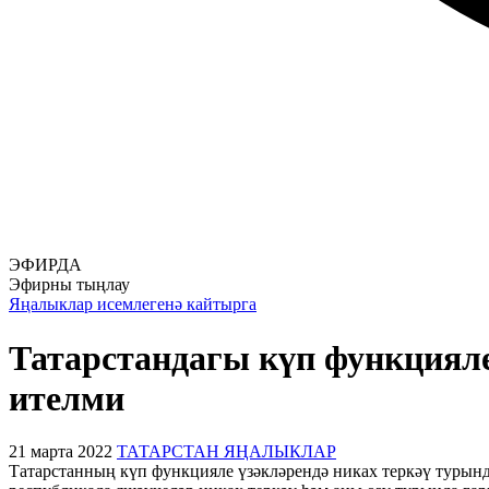
ЭФИРДА
Эфирны тыңлау
Яңалыклар исемлегенә кайтырга
Татарстандагы күп функцияле
ителми
21 марта 2022
ТАТАРСТАН ЯҢАЛЫКЛАР
Татарстанның күп функцияле үзәкләрендә никах теркәү турынд