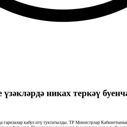
 үзәкләрдә никах теркәү буенч
а гаризалар кабул итү туктатылды. ТР Министрлар Кабинетының