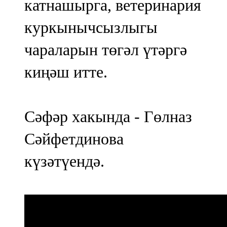
катнашырга, ветеринария
куркынычсызлыгы
чараларын төгәл үтәргә
киңәш итте.
Сәфәр хакында - Гөлназ
Сәйфетдинова
күзәтүендә.