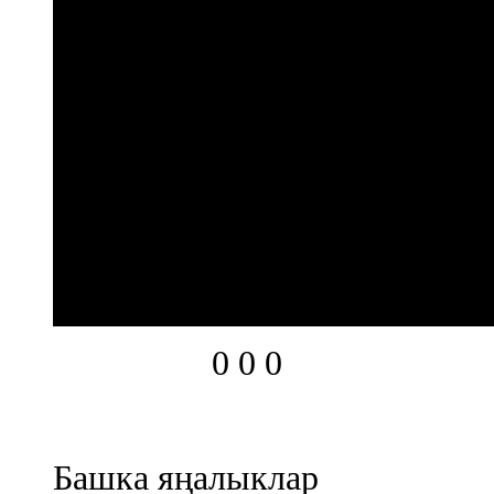
0
0
0
Башка яңалыклар