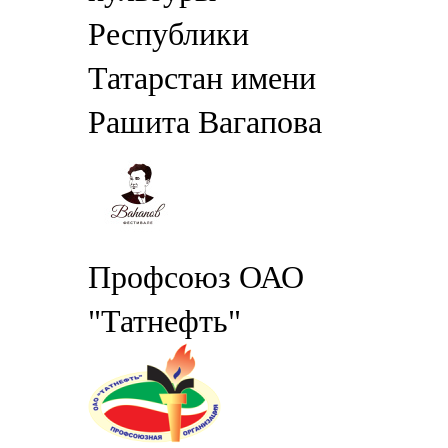
Республики
Татарстан имени
Рашита Вагапова
Профсоюз ОАО
"Татнефть"