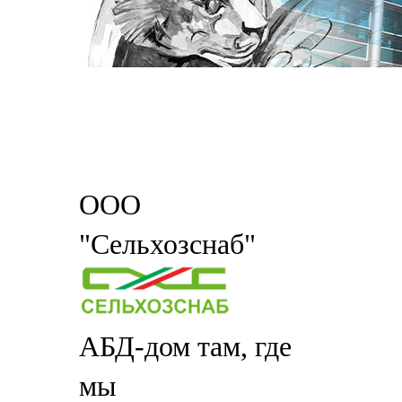
ООО
"Сельхозснаб"
АБД-дом там, где
мы