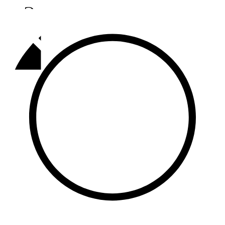
Әлмәт
92,9 FM
Базарлы матак
107,1 FM
Балык бистәсе
104,9 FM
Баулы
107,5 FM
Биләр
101,7 FM