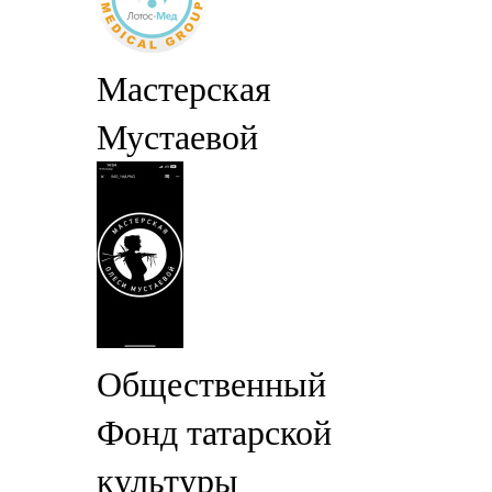
Мастерская
Мустаевой
Общественный
Фонд татарской
культуры