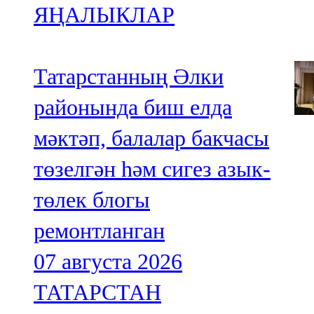
ЯҢАЛЫКЛАР
Татарстанның Әлки
районында биш елда
мәктәп, балалар бакчасы
төзелгән һәм сигез азык-
төлек блогы
ремонтланган
07 августа 2026
ТАТАРСТАН