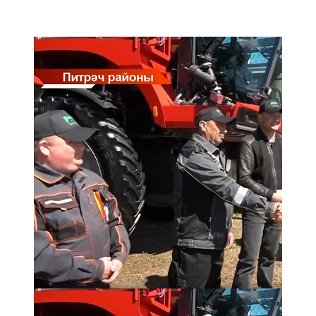
Мамадыш
106,2 FM
Минзәлә
107,3 FM
Мөслим
100,0 FM
Нурлат
104,7 FM
Олы Әтнә
71,42 FM
Сарман