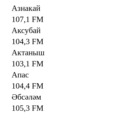
Азнакай
107,1 FM
Аксубай
104,3 FM
Актаныш
103,1 FM
Апас
104,4 FM
Әбсәләм
105,3 FM