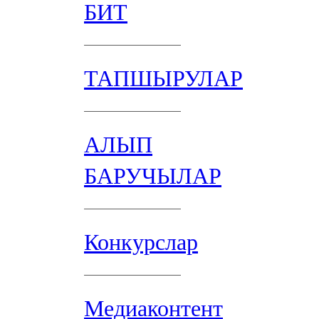
БИТ
ТАПШЫРУЛАР
АЛЫП
БАРУЧЫЛАР
Конкурслар
Медиаконтент