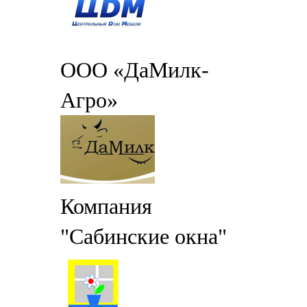
ООО «ДаМилк-
Агро»
Компания
"Сабинские окна"