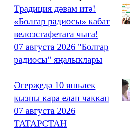
Традиция дәвам итә!
«Болгар радиосы» кабат
велоэстафетага чыга!
07 августа 2026
"Болгар
радиосы" яңалыклары
Әгерҗедә 10 яшьлек
кызны кара елан чаккан
07 августа 2026
ТАТАРСТАН