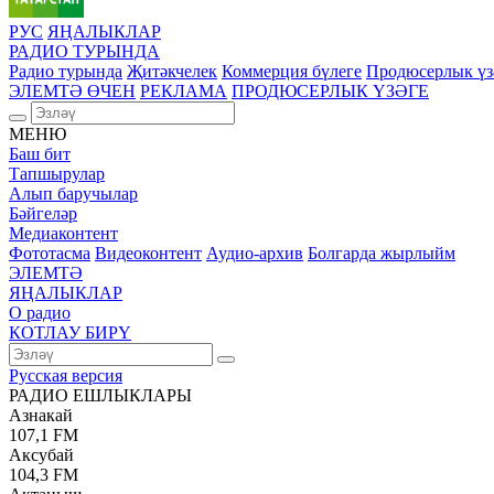
РУС
ЯҢАЛЫКЛАР
РАДИО ТУРЫНДА
Радио турында
Җитәкчелек
Коммерция бүлеге
Продюсерлык үз
ЭЛЕМТӘ ӨЧЕН
РЕКЛАМА
ПРОДЮСЕРЛЫК ҮЗӘГЕ
МЕНЮ
Баш бит
Тапшырулар
Алып баручылар
Бәйгеләр
Медиаконтент
Фототасма
Видеоконтент
Аудио-архив
Болгарда жырлыйм
ЭЛЕМТӘ
ЯҢАЛЫКЛАР
О радио
КОТЛАУ БИРҮ
Русская версия
РАДИО ЕШЛЫКЛАРЫ
Азнакай
107,1 FM
Аксубай
104,3 FM