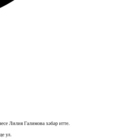
чесе Лилия Галимова хәбәр итте.
е ул.