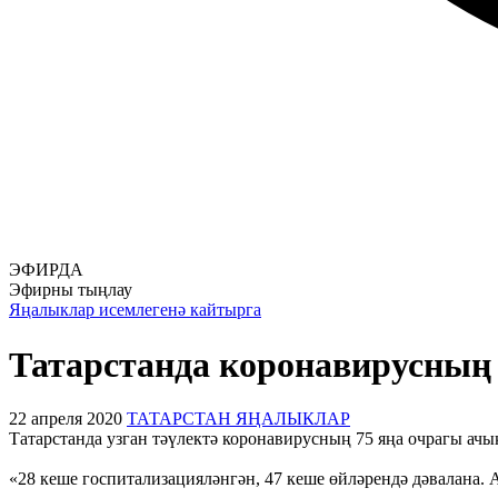
ЭФИРДА
Эфирны тыңлау
Яңалыклар исемлегенә кайтырга
Татарстанда коронавирусның
22 апреля 2020
ТАТАРСТАН ЯҢАЛЫКЛАР
Татарстанда узган тәүлектә коронавирусның 75 яңа очрагы ачы
«28 кеше госпитализацияләнгән, 47 кеше өйләрендә дәвалана. 