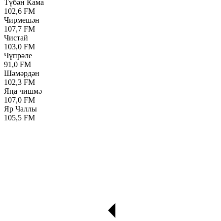
Түбән Кама
102,6 FM
Чирмешән
107,7 FM
Чистай
103,0 FM
Чүпрәле
91,0 FM
Шәмәрдән
102,3 FM
Яңа чишмә
107,0 FM
Яр Чаллы
105,5 FM