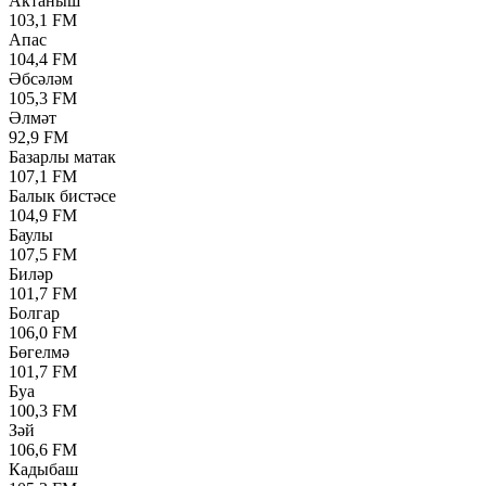
Актаныш
103,1 FM
Апас
104,4 FM
Әбсәләм
105,3 FM
Әлмәт
92,9 FM
Базарлы матак
107,1 FM
Балык бистәсе
104,9 FM
Баулы
107,5 FM
Биләр
101,7 FM
Болгар
106,0 FM
Бөгелмә
101,7 FM
Буа
100,3 FM
Зәй
106,6 FM
Кадыбаш