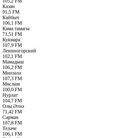
105,2 FM
Казан
91,5 FM
Кайбыч
106,1 FM
Кама тамагы
71,51 FM
Кукмара
107,9 FM
Лениногорский
102,1 FM
Мамадыш
106,2 FM
Минзәлә
107,3 FM
Мөслим
100,0 FM
Нурлат
104,7 FM
Олы Әтнә
71,42 FM
Сарман
107,8 FM
Теләче
106,1 FM