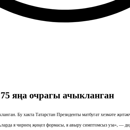
 75 яңа очрагы ачыкланган
кланган. Бу хакта Татарстан Президенты матбугат хезмәте җитәк
Аларда я чирнең җиңел формасы, я авыру симптомсыз уза», — дид