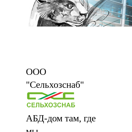
ООО
"Сельхозснаб"
АБД-дом там, где
мы