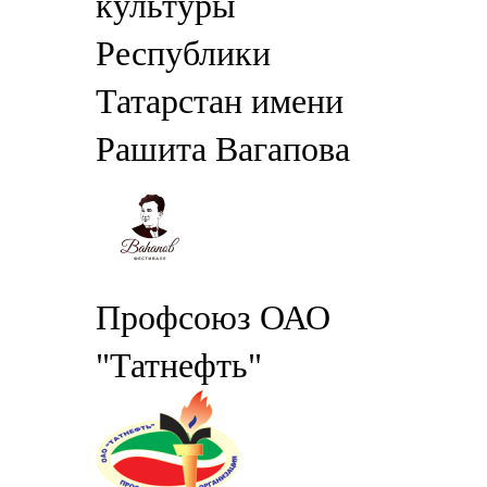
культуры
Республики
Татарстан имени
Рашита Вагапова
Профсоюз ОАО
"Татнефть"