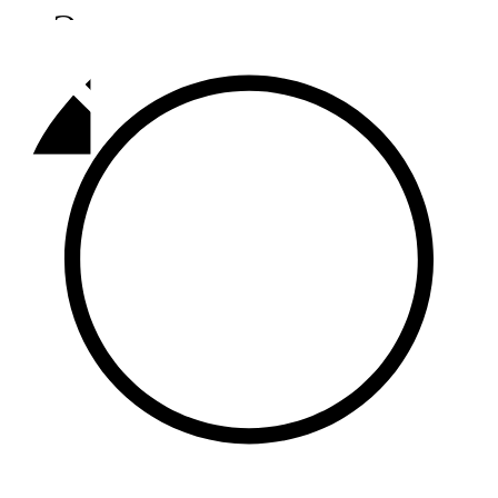
Әлмәт
92,9 FM
Базарлы матак
107,1 FM
Балык бистәсе
104,9 FM
Баулы
107,5 FM
Биләр
101,7 FM