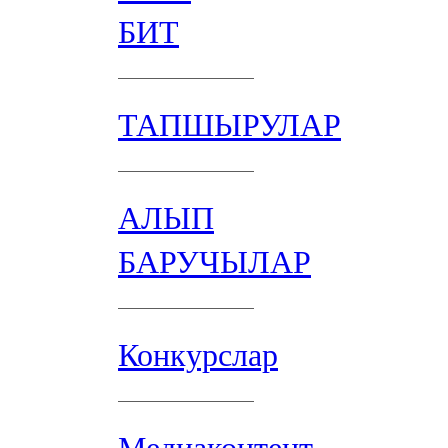
БИТ
ТАПШЫРУЛАР
АЛЫП
БАРУЧЫЛАР
Конкурслар