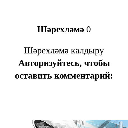
Шәрехләмә
0
Шәрехләмә калдыру
Авторизуйтесь, чтобы
оставить комментарий: