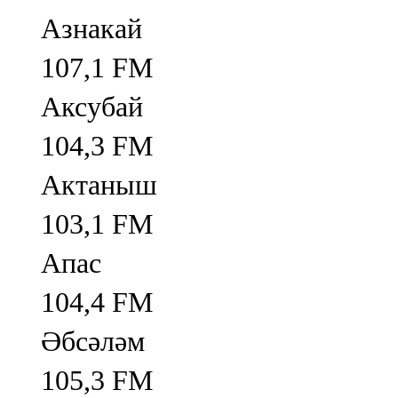
Азнакай
107,1 FM
Аксубай
104,3 FM
Актаныш
103,1 FM
Апас
104,4 FM
Әбсәләм
105,3 FM