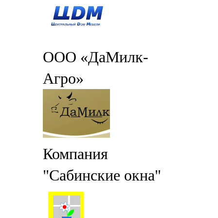
ООО «ДаМилк-
Агро»
Компания
"Сабинские окна"