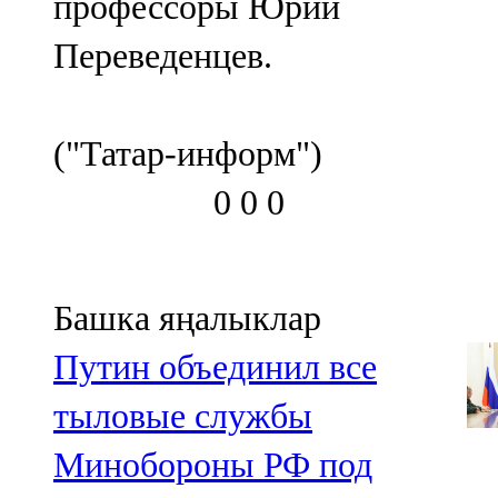
профессоры Юрий
Переведенцев.
("Татар-информ")
0
0
0
Башка яңалыклар
Путин объединил все
тыловые службы
Минобороны РФ под