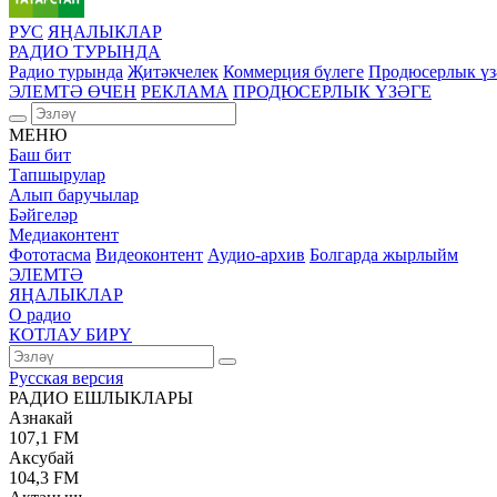
РУС
ЯҢАЛЫКЛАР
РАДИО ТУРЫНДА
Радио турында
Җитәкчелек
Коммерция бүлеге
Продюсерлык үз
ЭЛЕМТӘ ӨЧЕН
РЕКЛАМА
ПРОДЮСЕРЛЫК ҮЗӘГЕ
МЕНЮ
Баш бит
Тапшырулар
Алып баручылар
Бәйгеләр
Медиаконтент
Фототасма
Видеоконтент
Аудио-архив
Болгарда жырлыйм
ЭЛЕМТӘ
ЯҢАЛЫКЛАР
О радио
КОТЛАУ БИРҮ
Русская версия
РАДИО ЕШЛЫКЛАРЫ
Азнакай
107,1 FM
Аксубай
104,3 FM