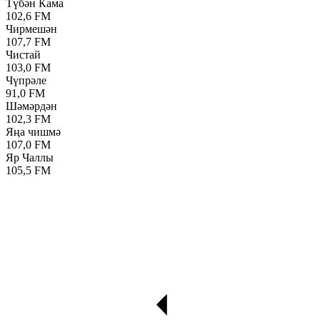
Түбән Кама
102,6 FM
Чирмешән
107,7 FM
Чистай
103,0 FM
Чүпрәле
91,0 FM
Шәмәрдән
102,3 FM
Яңа чишмә
107,0 FM
Яр Чаллы
105,5 FM