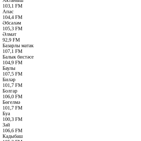
Актаныш
103,1 FM
Апас
104,4 FM
Әбсәләм
105,3 FM
Әлмәт
92,9 FM
Базарлы матак
107,1 FM
Балык бистәсе
104,9 FM
Баулы
107,5 FM
Биләр
101,7 FM
Болгар
106,0 FM
Бөгелмә
101,7 FM
Буа
100,3 FM
Зәй
106,6 FM
Кадыбаш