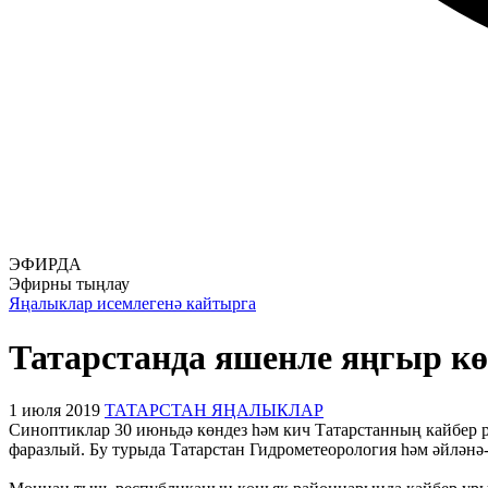
ЭФИРДА
Эфирны тыңлау
Яңалыклар исемлегенә кайтырга
Татарстанда яшенле яңгыр кө
1 июля 2019
ТАТАРСТАН ЯҢАЛЫКЛАР
Синоптиклар 30 июньдә көндез һәм кич Татарстанның кайбер 
фаразлый. Бу турыда Татарстан Гидрометеорология һәм әйләнә-т