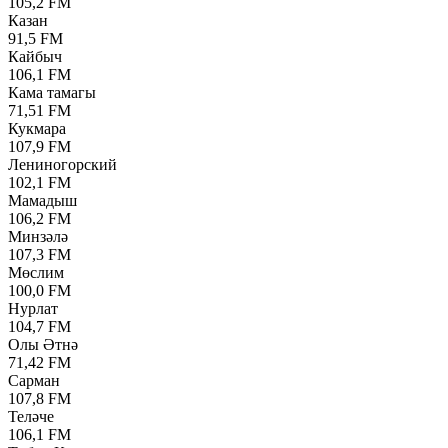
105,2 FM
Казан
91,5 FM
Кайбыч
106,1 FM
Кама тамагы
71,51 FM
Кукмара
107,9 FM
Лениногорский
102,1 FM
Мамадыш
106,2 FM
Минзәлә
107,3 FM
Мөслим
100,0 FM
Нурлат
104,7 FM
Олы Әтнә
71,42 FM
Сарман
107,8 FM
Теләче
106,1 FM