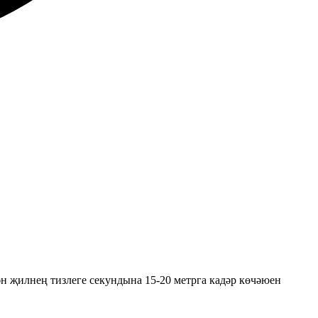
н җилнең тизлеге секундына 15-20 метрга кадәр көчәюен