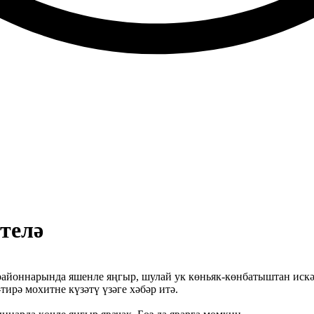
телә
районнарында яшенле яңгыр, шулай ук көньяк-көнбатыштан искә
ирә мохитне күзәтү үзәге хәбәр итә.