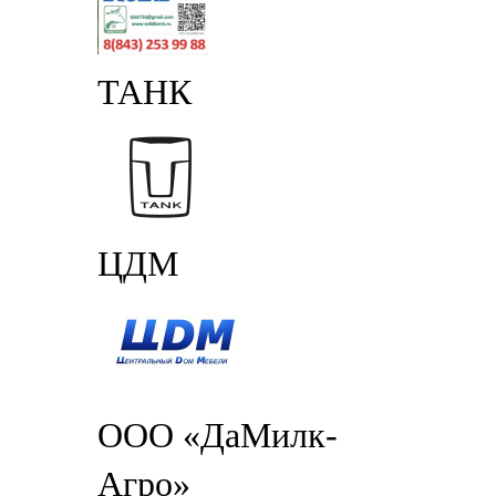
ТАНК
ЦДМ
ООО «ДаМилк-
Агро»