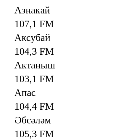
Азнакай
107,1 FM
Аксубай
104,3 FM
Актаныш
103,1 FM
Апас
104,4 FM
Әбсәләм
105,3 FM