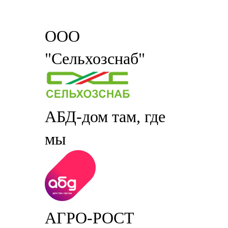
ООО
"Сельхозснаб"
АБД-дом там, где
мы
АГРО-РОСТ