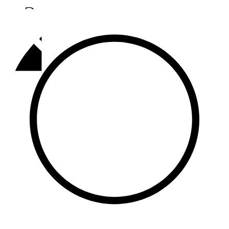
Әлмәт
92,9 FM
Базарлы матак
107,1 FM
Балык бистәсе
104,9 FM
Баулы
107,5 FM
Биләр
101,7 FM