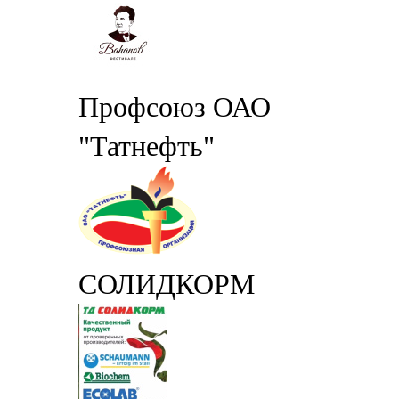
Профсоюз ОАО
"Татнефть"
СОЛИДКОРМ