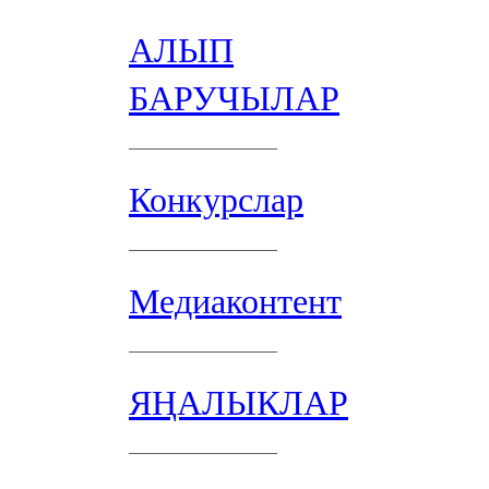
АЛЫП
БАРУЧЫЛАР
Конкурслар
Медиаконтент
ЯҢАЛЫКЛАР