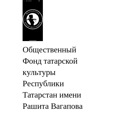
Общественный
Фонд татарской
культуры
Республики
Татарстан имени
Рашита Вагапова