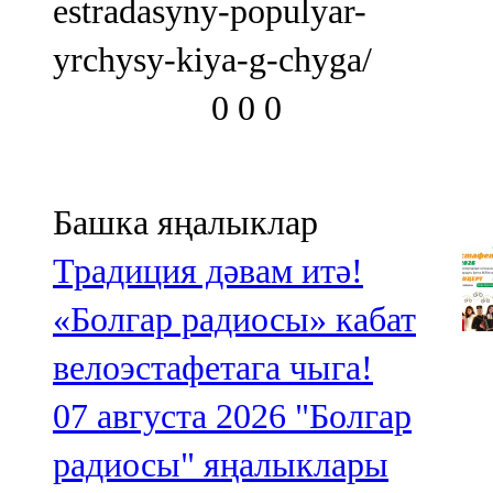
estradasyny-populyar-
yrchysy-kiya-g-chyga/
0
0
0
Башка яңалыклар
Традиция дәвам итә!
«Болгар радиосы» кабат
велоэстафетага чыга!
07 августа 2026
"Болгар
радиосы" яңалыклары