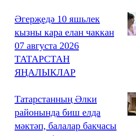
Әгерҗедә 10 яшьлек
кызны кара елан чаккан
07 августа 2026
ТАТАРСТАН
ЯҢАЛЫКЛАР
Татарстанның Әлки
районында биш елда
мәктәп, балалар бакчасы