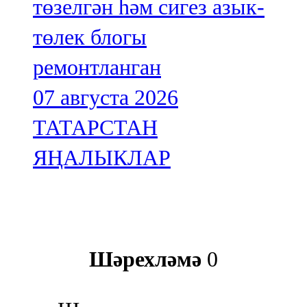
төзелгән һәм сигез азык-
төлек блогы
ремонтланган
07 августа 2026
ТАТАРСТАН
ЯҢАЛЫКЛАР
Шәрехләмә
0