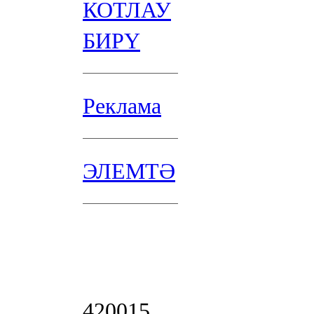
КОТЛАУ
БИРҮ
Реклама
ЭЛЕМТӘ
420015,