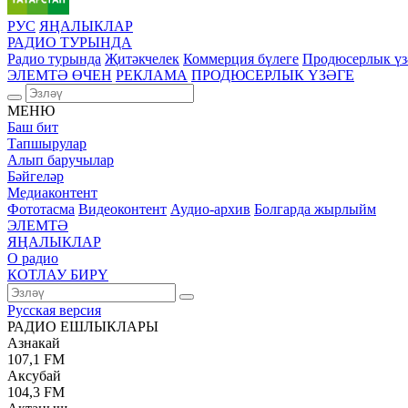
РУС
ЯҢАЛЫКЛАР
РАДИО ТУРЫНДА
Радио турында
Җитәкчелек
Коммерция бүлеге
Продюсерлык үз
ЭЛЕМТӘ ӨЧЕН
РЕКЛАМА
ПРОДЮСЕРЛЫК ҮЗӘГЕ
МЕНЮ
Баш бит
Тапшырулар
Алып баручылар
Бәйгеләр
Медиаконтент
Фототасма
Видеоконтент
Аудио-архив
Болгарда жырлыйм
ЭЛЕМТӘ
ЯҢАЛЫКЛАР
О радио
КОТЛАУ БИРҮ
Русская версия
РАДИО ЕШЛЫКЛАРЫ
Азнакай
107,1 FM
Аксубай
104,3 FM