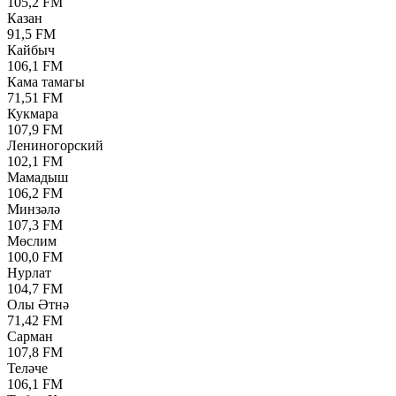
105,2 FM
Казан
91,5 FM
Кайбыч
106,1 FM
Кама тамагы
71,51 FM
Кукмара
107,9 FM
Лениногорский
102,1 FM
Мамадыш
106,2 FM
Минзәлә
107,3 FM
Мөслим
100,0 FM
Нурлат
104,7 FM
Олы Әтнә
71,42 FM
Сарман
107,8 FM
Теләче
106,1 FM