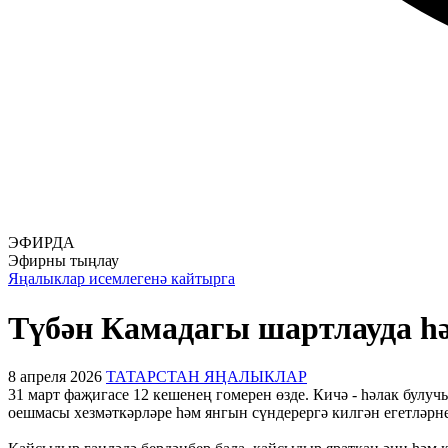
ЭФИРДА
Эфирны тыңлау
Яңалыклар исемлегенә кайтырга
Түбән Камадагы шартлауда һә
8 апреля 2026
ТАТАРСТАН ЯҢАЛЫКЛАР
31 март фаҗигасе 12 кешенең гомерен өзде. Кичә - һәлак бул
оешмасы хезмәткәрләре һәм янгын сүндерергә килгән егетләрне