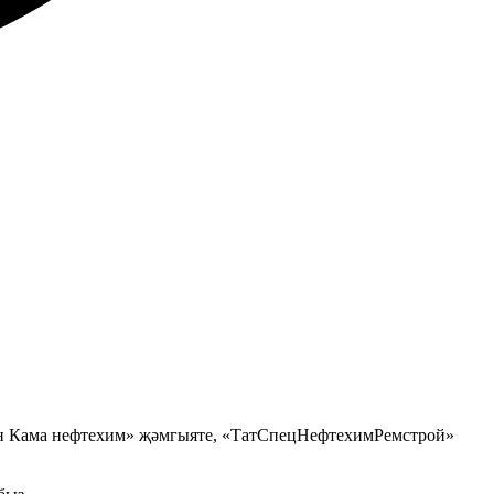
үбән Кама нефтехим» җәмгыяте, «ТатСпецНефтехимРемстрой»