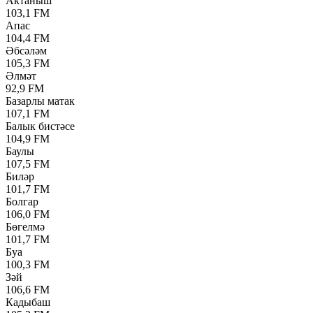
Актаныш
103,1 FM
Апас
104,4 FM
Әбсәләм
105,3 FM
Әлмәт
92,9 FM
Базарлы матак
107,1 FM
Балык бистәсе
104,9 FM
Баулы
107,5 FM
Биләр
101,7 FM
Болгар
106,0 FM
Бөгелмә
101,7 FM
Буа
100,3 FM
Зәй
106,6 FM
Кадыбаш