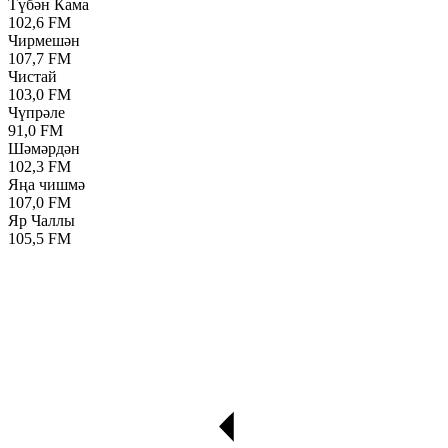
Түбән Кама
102,6 FM
Чирмешән
107,7 FM
Чистай
103,0 FM
Чүпрәле
91,0 FM
Шәмәрдән
102,3 FM
Яңа чишмә
107,0 FM
Яр Чаллы
105,5 FM