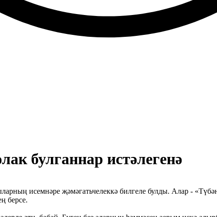
лак булганнар истәлегенә
учыларның исемнәре җәмәгатьчелеккә билгеле булды. Алар - «Т
ң берсе.