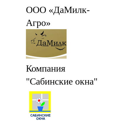
ООО «ДаМилк-
Агро»
Компания
"Сабинские окна"