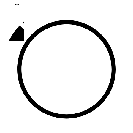
Әлмәт
92,9 FM
Базарлы матак
107,1 FM
Балык бистәсе
104,9 FM
Баулы
107,5 FM
Биләр
101,7 FM