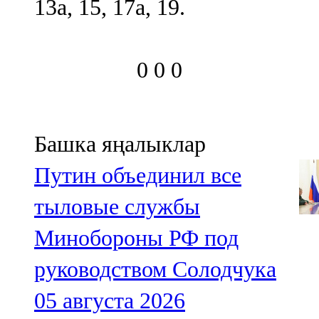
13а, 15, 17а, 19.
0
0
0
Башка яңалыклар
Путин объединил все
тыловые службы
Минобороны РФ под
руководством Солодчука
05 августа 2026