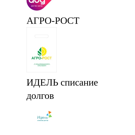
АГРО-РОСТ
ИДЕЛЬ списание
долгов