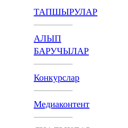
ТАПШЫРУЛАР
АЛЫП
БАРУЧЫЛАР
Конкурслар
Медиаконтент