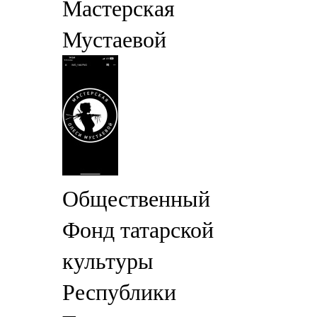
Мастерская
Мустаевой
Общественный
Фонд татарской
культуры
Республики