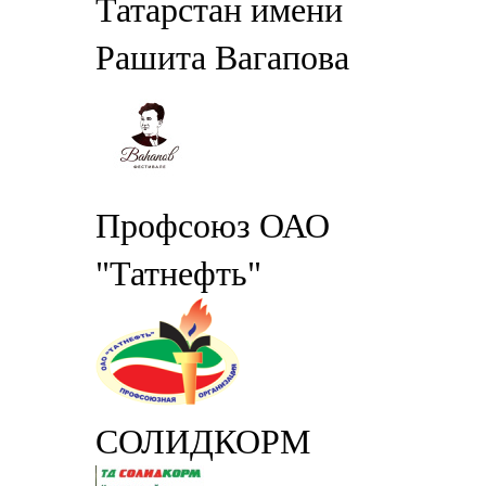
Татарстан имени
Рашита Вагапова
Профсоюз ОАО
"Татнефть"
СОЛИДКОРМ