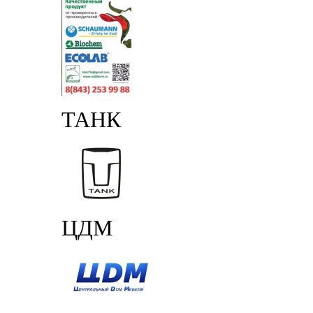
ТАНК
ЦДМ