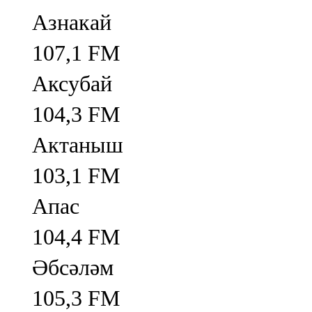
Азнакай
107,1 FM
Аксубай
104,3 FM
Актаныш
103,1 FM
Апас
104,4 FM
Әбсәләм
105,3 FM