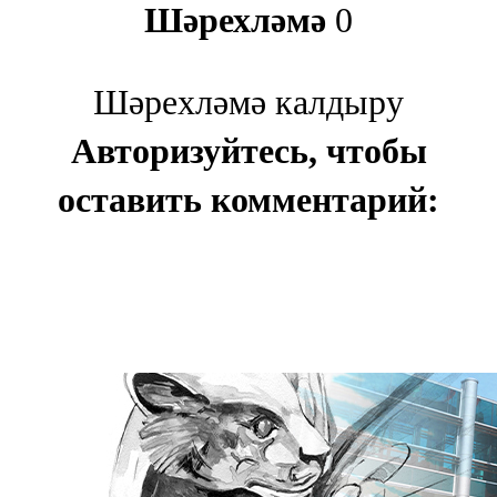
Шәрехләмә
0
Шәрехләмә калдыру
Авторизуйтесь, чтобы
оставить комментарий: