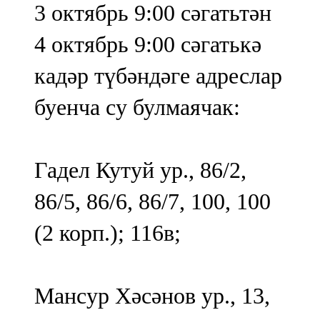
3 октябрь 9:00 сәгатьтән
91,0 FM
4 октябрь 9:00 сәгатькә
Шәмәрдән
кадәр түбәндәге адреслар
102,3 FM
буенча су булмаячак:
Яңа чишмә
107,0 FM
Гадел Кутуй ур., 86/2,
Яр Чаллы
86/5, 86/6, 86/7, 100, 100
105,5 FM
(2 корп.); 116в;
Мансур Хәсәнов ур., 13,