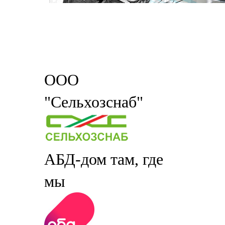
ООО
"Сельхозснаб"
АБД-дом там, где
мы