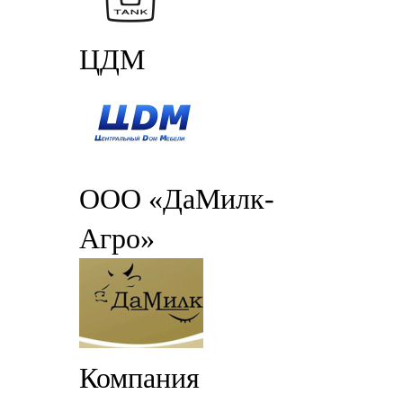
ЦДМ
ООО «ДаМилк-
Агро»
Компания