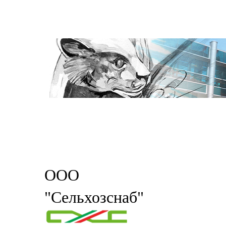
ООО
"Сельхозснаб"