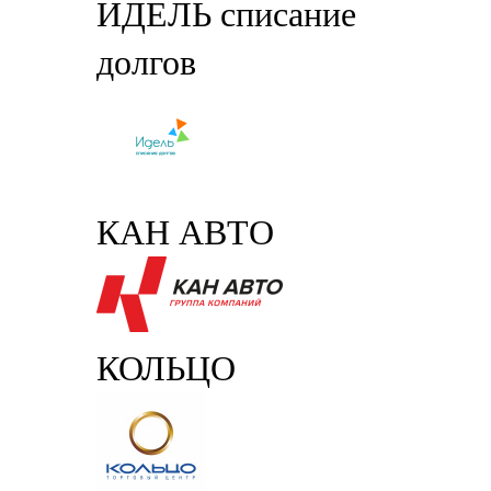
ИДЕЛЬ списание
долгов
КАН АВТО
КОЛЬЦО