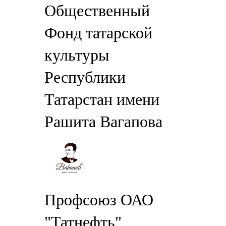
Общественный
Фонд татарской
культуры
Республики
Татарстан имени
Рашита Вагапова
Профсоюз ОАО
"Татнефть"