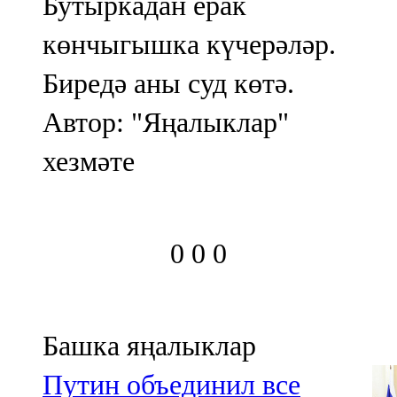
Бутыркадан ерак
көнчыгышка күчерәләр.
Биредә аны суд көтә.
Автор: "Яңалыклар"
хезмәте
0
0
0
Башка яңалыклар
Путин объединил все