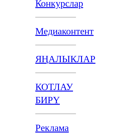
Конкурслар
Медиаконтент
ЯҢАЛЫКЛАР
КОТЛАУ
БИРҮ
Реклама