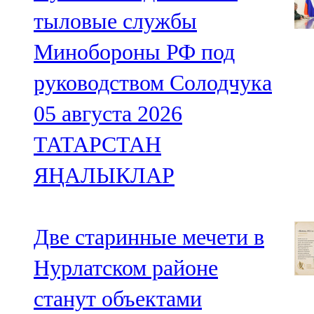
тыловые службы
Минобороны РФ под
руководством Солодчука
05 августа 2026
ТАТАРСТАН
ЯҢАЛЫКЛАР
Две старинные мечети в
Нурлатском районе
станут объектами