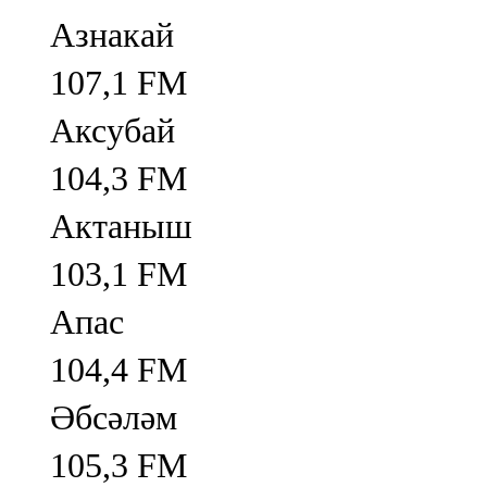
Азнакай
107,1 FM
Аксубай
104,3 FM
Актаныш
103,1 FM
Апас
104,4 FM
Әбсәләм
105,3 FM