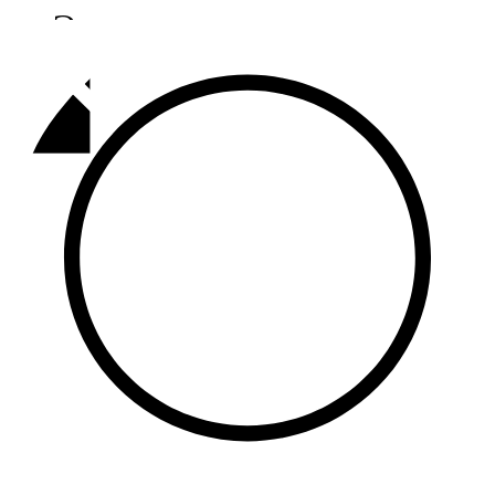
Әлмәт
92,9 FM
Базарлы матак
107,1 FM
Балык бистәсе
104,9 FM
Баулы
107,5 FM
Биләр
101,7 FM