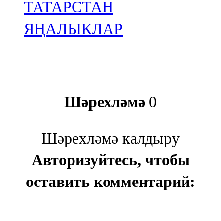
ТАТАРСТАН
ЯҢАЛЫКЛАР
Шәрехләмә
0
Шәрехләмә калдыру
Авторизуйтесь, чтобы
оставить комментарий: