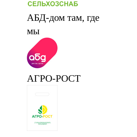
АБД-дом там, где
мы
АГРО-РОСТ