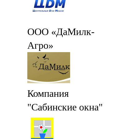
ООО «ДаМилк-
Агро»
Компания
"Сабинские окна"