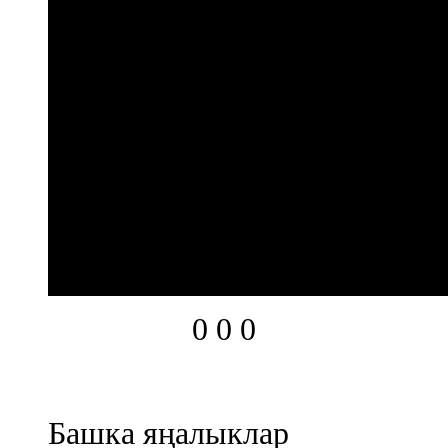
0
0
0
Башка яңалыклар