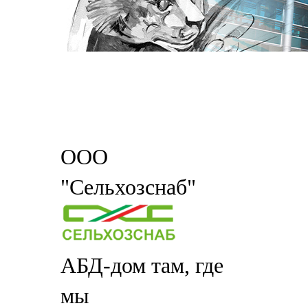
ООО
"Сельхозснаб"
АБД-дом там, где
мы