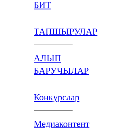
БИТ
ТАПШЫРУЛАР
АЛЫП
БАРУЧЫЛАР
Конкурслар
Медиаконтент