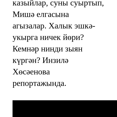
казыйлар, суны суыртып,
Мишә елгасына
агызалар. Халык эшкә-
укырга ничек йөри?
Кемнәр нинди зыян
күргән? Инзилә
Хөсәенова
репортажында.