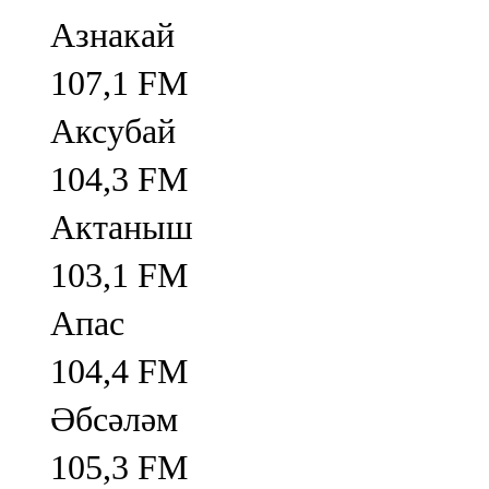
Азнакай
107,1 FM
Аксубай
104,3 FM
Актаныш
103,1 FM
Апас
104,4 FM
Әбсәләм
105,3 FM