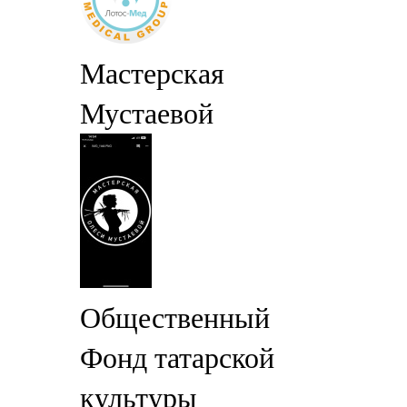
Мастерская
Мустаевой
Общественный
Фонд татарской
культуры