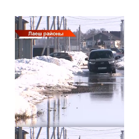
Мамадыш
106,2 FM
Минзәлә
107,3 FM
Мөслим
100,0 FM
Нурлат
104,7 FM
Олы Әтнә
71,42 FM
Сарман