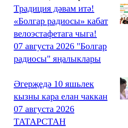
Традиция дәвам итә!
«Болгар радиосы» кабат
велоэстафетага чыга!
07 августа 2026
"Болгар
радиосы" яңалыклары
Әгерҗедә 10 яшьлек
кызны кара елан чаккан
07 августа 2026
ТАТАРСТАН