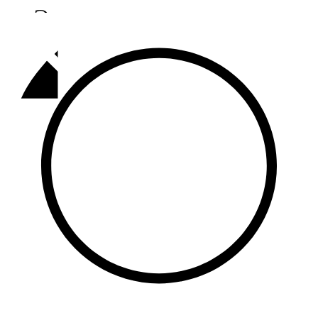
Әлмәт
92,9 FM
Базарлы матак
107,1 FM
Балык бистәсе
104,9 FM
Баулы
107,5 FM
Биләр
101,7 FM