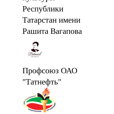
Республики
Татарстан имени
Рашита Вагапова
Профсоюз ОАО
"Татнефть"