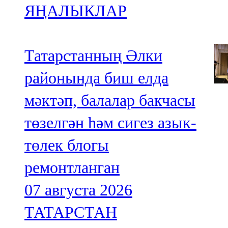
ЯҢАЛЫКЛАР
Татарстанның Әлки
районында биш елда
мәктәп, балалар бакчасы
төзелгән һәм сигез азык-
төлек блогы
ремонтланган
07 августа 2026
ТАТАРСТАН