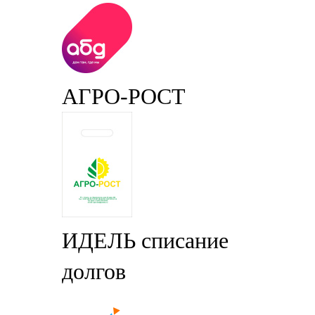
АГРО-РОСТ
ИДЕЛЬ списание
долгов