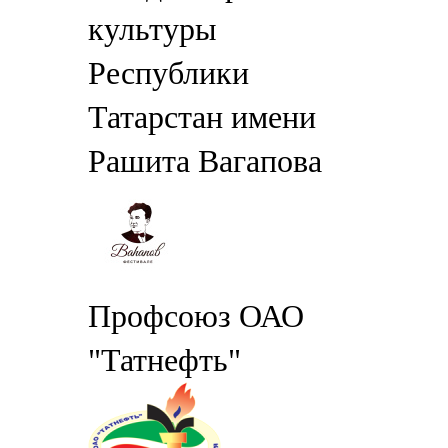
культуры
Республики
Татарстан имени
Рашита Вагапова
Профсоюз ОАО
"Татнефть"