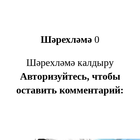
Шәрехләмә
0
Шәрехләмә калдыру
Авторизуйтесь, чтобы
оставить комментарий: