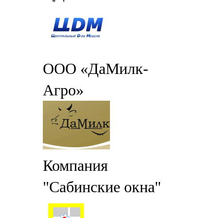
ООО «ДаМилк-
Агро»
Компания
"Сабинские окна"