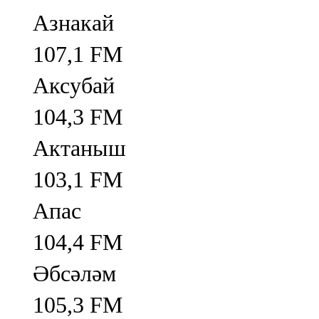
Азнакай
107,1 FM
Аксубай
104,3 FM
Актаныш
103,1 FM
Апас
104,4 FM
Әбсәләм
105,3 FM