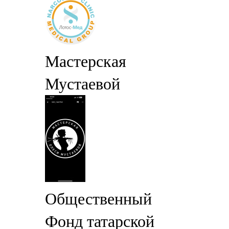
Мастерская
Мустаевой
Общественный
Фонд татарской