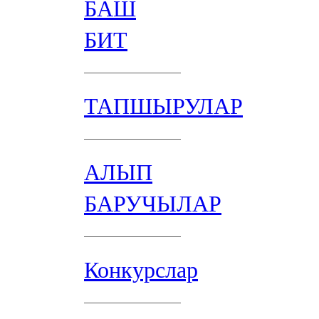
БАШ
БИТ
ТАПШЫРУЛАР
АЛЫП
БАРУЧЫЛАР
Конкурслар