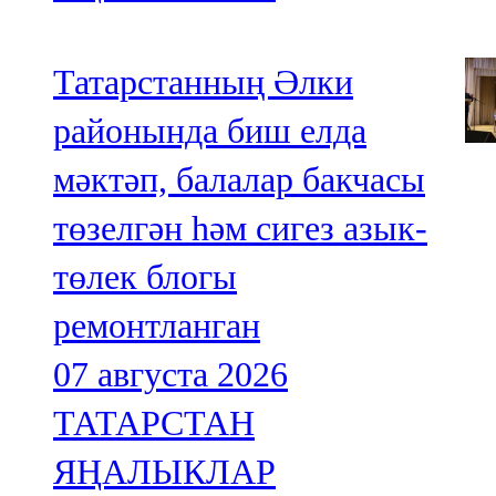
Татарстанның Әлки
районында биш елда
мәктәп, балалар бакчасы
төзелгән һәм сигез азык-
төлек блогы
ремонтланган
07 августа 2026
ТАТАРСТАН
ЯҢАЛЫКЛАР