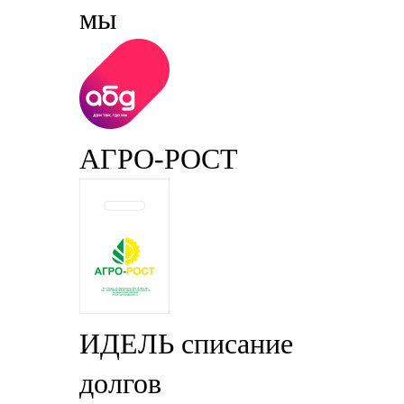
мы
АГРО-РОСТ
ИДЕЛЬ списание
долгов