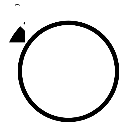
Әлмәт
92,9 FM
Базарлы матак
107,1 FM
Балык бистәсе
104,9 FM
Баулы
107,5 FM
Биләр
101,7 FM