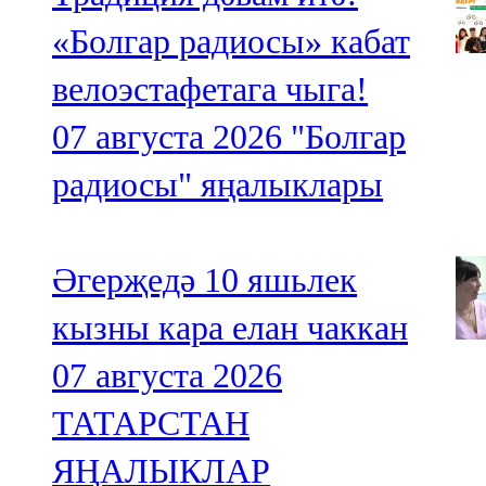
«Болгар радиосы» кабат
велоэстафетага чыга!
07 августа 2026
"Болгар
радиосы" яңалыклары
Әгерҗедә 10 яшьлек
кызны кара елан чаккан
07 августа 2026
ТАТАРСТАН
ЯҢАЛЫКЛАР