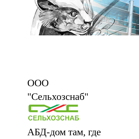
ООО
"Сельхозснаб"
АБД-дом там, где