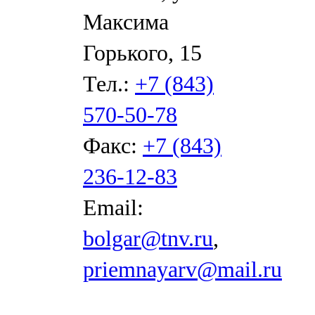
Максима
Горького, 15
Тел.:
+7 (843)
570-50-78
Факс:
+7 (843)
236-12-83
Email:
bolgar@tnv.ru
,
priemnayarv@mail.ru