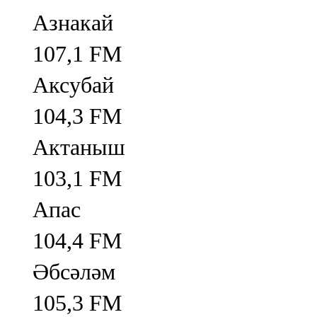
Азнакай
107,1 FM
Аксубай
104,3 FM
Актаныш
103,1 FM
Апас
104,4 FM
Әбсәләм
105,3 FM