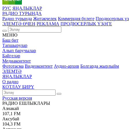
РУС
ЯҢАЛЫКЛАР
РАДИО ТУРЫНДА
Радио турында
Җитәкчелек
Коммерция бүлеге
Продюсерлык үз
ЭЛЕМТӘ ӨЧЕН
РЕКЛАМА
ПРОДЮСЕРЛЫК ҮЗӘГЕ
МЕНЮ
Баш бит
Тапшырулар
Алып баручылар
Бәйгеләр
Медиаконтент
Фототасма
Видеоконтент
Аудио-архив
Болгарда жырлыйм
ЭЛЕМТӘ
ЯҢАЛЫКЛАР
О радио
КОТЛАУ БИРҮ
Русская версия
РАДИО ЕШЛЫКЛАРЫ
Азнакай
107,1 FM
Аксубай
104,3 FM