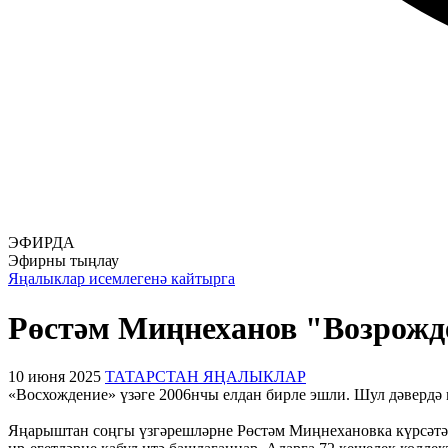
ЭФИРДА
Эфирны тыңлау
Яңалыклар исемлегенә кайтырга
Рөстәм Миңнеханов "Возрожде
10 июня 2025
ТАТАРСТАН ЯҢАЛЫКЛАР
«Восхождение» үзәге 2006нчы елдан бирле эшли. Шул дәвердә 
Яңарыштан соңгы үзгәрешләрне Рөстәм Миңнехановка күрсәтәл