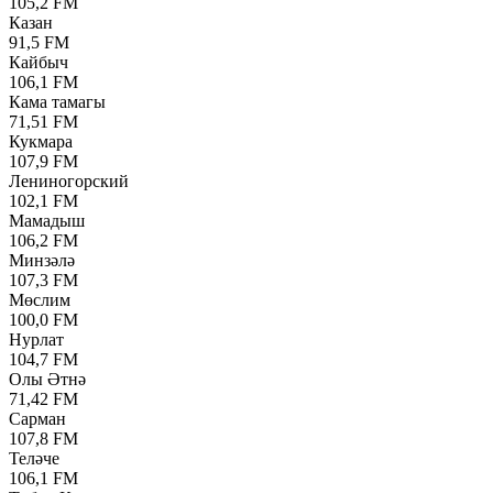
105,2 FM
Казан
91,5 FM
Кайбыч
106,1 FM
Кама тамагы
71,51 FM
Кукмара
107,9 FM
Лениногорский
102,1 FM
Мамадыш
106,2 FM
Минзәлә
107,3 FM
Мөслим
100,0 FM
Нурлат
104,7 FM
Олы Әтнә
71,42 FM
Сарман
107,8 FM
Теләче
106,1 FM