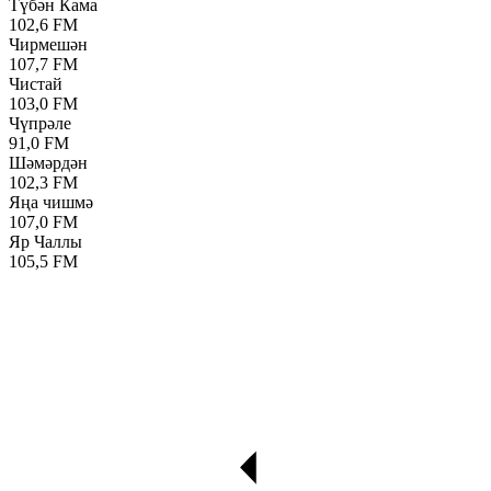
Түбән Кама
102,6 FM
Чирмешән
107,7 FM
Чистай
103,0 FM
Чүпрәле
91,0 FM
Шәмәрдән
102,3 FM
Яңа чишмә
107,0 FM
Яр Чаллы
105,5 FM