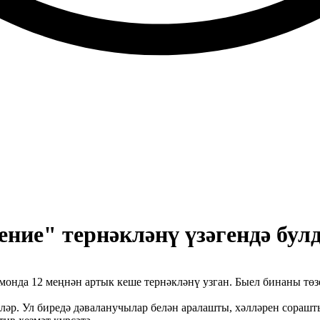
ние" тернәкләнү үзәгендә бул
монда 12 меңнән артык кеше тернәкләнү узган. Быел бинаны төз
әр. Ул биредә дәваланучылар белән аралашты, хәлләрен сораш