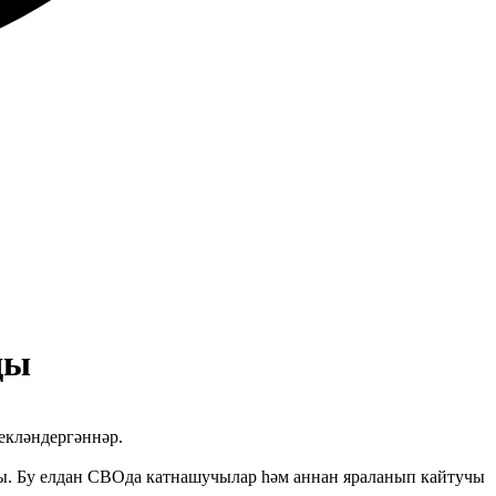
ды
екләндергәннәр.
ты. Бу елдан СВОда катнашучылар һәм аннан яраланып кайтучы