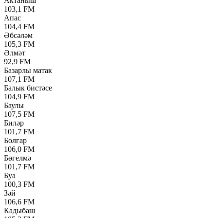
Актаныш
103,1 FM
Апас
104,4 FM
Әбсәләм
105,3 FM
Әлмәт
92,9 FM
Базарлы матак
107,1 FM
Балык бистәсе
104,9 FM
Баулы
107,5 FM
Биләр
101,7 FM
Болгар
106,0 FM
Бөгелмә
101,7 FM
Буа
100,3 FM
Зәй
106,6 FM
Кадыбаш