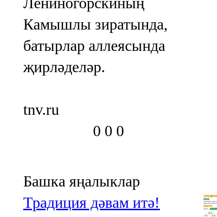
Лениногорскиның
Камышлы зиратында,
батырлар аллеясында
җирләделәр.
tnv.ru
0
0
0
Башка яңалыклар
Традиция дәвам итә!