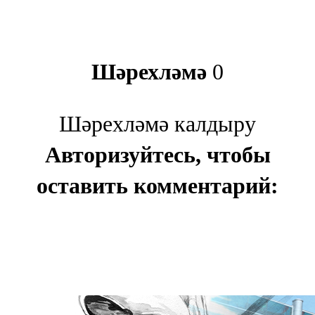
Шәрехләмә
0
Шәрехләмә калдыру
Авторизуйтесь, чтобы
оставить комментарий: