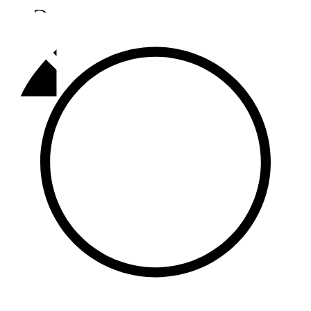
Әлмәт
92,9 FM
Базарлы матак
107,1 FM
Балык бистәсе
104,9 FM
Баулы
107,5 FM
Биләр
101,7 FM