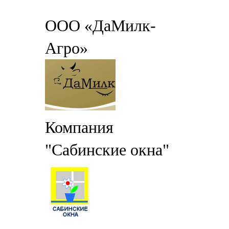
ООО «ДаМилк-
Агро»
Компания
"Сабинские окна"