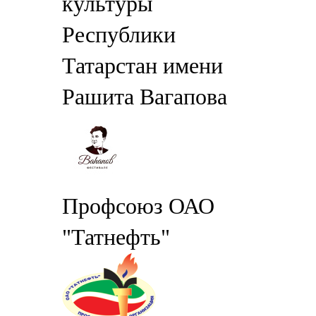
культуры
Республики
Татарстан имени
Рашита Вагапова
Профсоюз ОАО
"Татнефть"