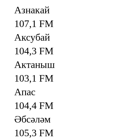
Азнакай
107,1 FM
Аксубай
104,3 FM
Актаныш
103,1 FM
Апас
104,4 FM
Әбсәләм
105,3 FM