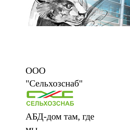
ООО
"Сельхозснаб"
АБД-дом там, где
мы