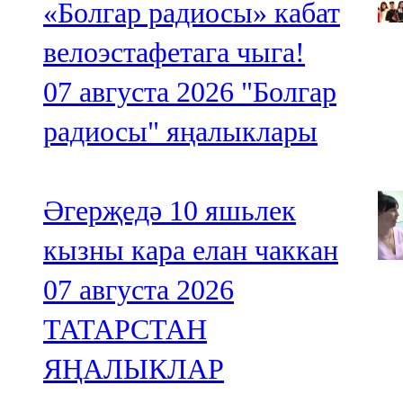
«Болгар радиосы» кабат
велоэстафетага чыга!
07 августа 2026
"Болгар
радиосы" яңалыклары
Әгерҗедә 10 яшьлек
кызны кара елан чаккан
07 августа 2026
ТАТАРСТАН
ЯҢАЛЫКЛАР