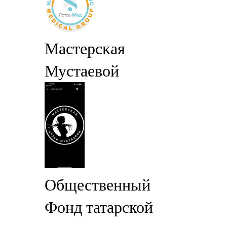
Мастерская
Мустаевой
Общественный
Фонд татарской