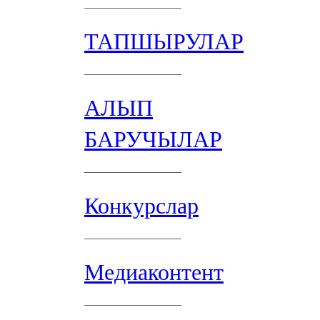
ТАПШЫРУЛАР
АЛЫП
БАРУЧЫЛАР
Конкурслар
Медиаконтент