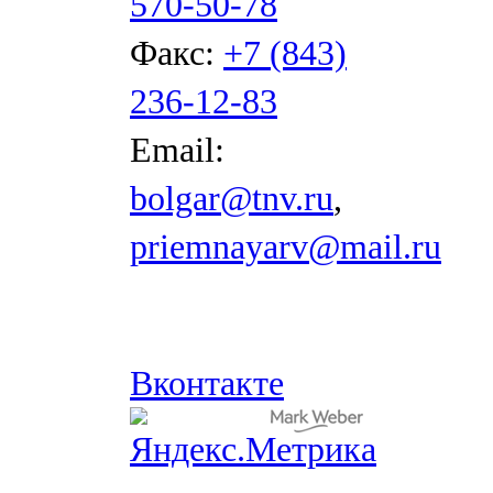
570-50-78
Факс:
+7 (843)
236-12-83
Email:
bolgar@tnv.ru
,
priemnayarv@mail.ru
Вконтакте