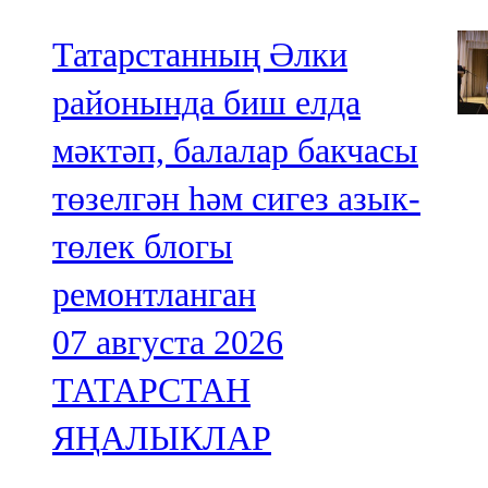
Татарстанның Әлки
районында биш елда
мәктәп, балалар бакчасы
төзелгән һәм сигез азык-
төлек блогы
ремонтланган
07 августа 2026
ТАТАРСТАН
ЯҢАЛЫКЛАР