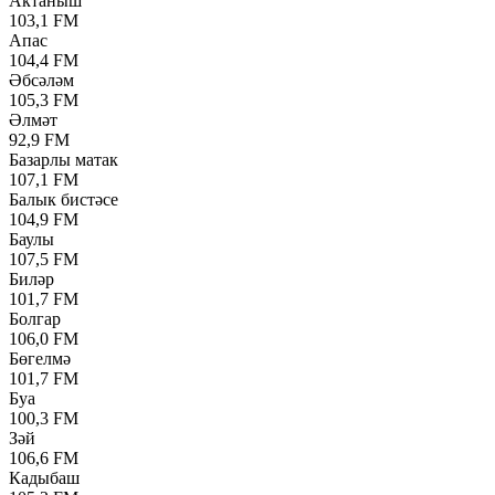
Актаныш
103,1 FM
Апас
104,4 FM
Әбсәләм
105,3 FM
Әлмәт
92,9 FM
Базарлы матак
107,1 FM
Балык бистәсе
104,9 FM
Баулы
107,5 FM
Биләр
101,7 FM
Болгар
106,0 FM
Бөгелмә
101,7 FM
Буа
100,3 FM
Зәй
106,6 FM
Кадыбаш