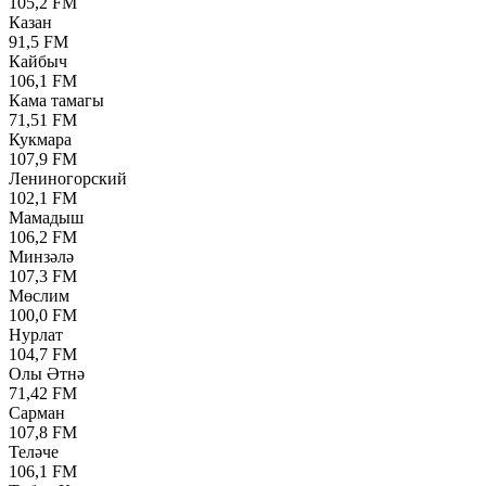
105,2 FM
Казан
91,5 FM
Кайбыч
106,1 FM
Кама тамагы
71,51 FM
Кукмара
107,9 FM
Лениногорский
102,1 FM
Мамадыш
106,2 FM
Минзәлә
107,3 FM
Мөслим
100,0 FM
Нурлат
104,7 FM
Олы Әтнә
71,42 FM
Сарман
107,8 FM
Теләче
106,1 FM