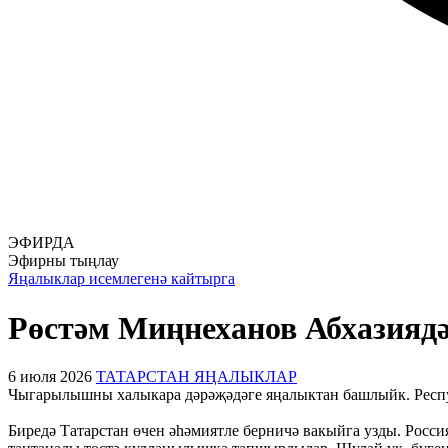
ЭФИРДА
Эфирны тыңлау
Яңалыклар исемлегенә кайтырга
Рөстәм Миңнеханов Абхазиядә
6 июля 2026
ТАТАРСТАН ЯҢАЛЫКЛАР
Чыгарылышны халыкара дәрәҗәдәге яңалыктан башлыйк. Респу
Биредә Татарстан өчен әһәмиятле берничә вакыйга узды. Росси