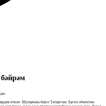
 бәйрәм
рды.
ә ярдәм иткән. Шуларның берсе Татарстан. Бүген объектны