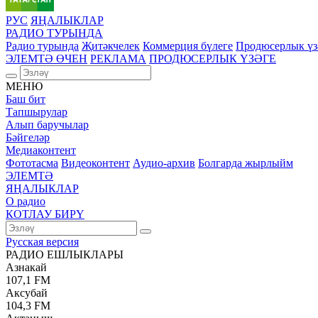
РУС
ЯҢАЛЫКЛАР
РАДИО ТУРЫНДА
Радио турында
Җитәкчелек
Коммерция бүлеге
Продюсерлык үз
ЭЛЕМТӘ ӨЧЕН
РЕКЛАМА
ПРОДЮСЕРЛЫК ҮЗӘГЕ
МЕНЮ
Баш бит
Тапшырулар
Алып баручылар
Бәйгеләр
Медиаконтент
Фототасма
Видеоконтент
Аудио-архив
Болгарда жырлыйм
ЭЛЕМТӘ
ЯҢАЛЫКЛАР
О радио
КОТЛАУ БИРҮ
Русская версия
РАДИО ЕШЛЫКЛАРЫ
Азнакай
107,1 FM
Аксубай
104,3 FM