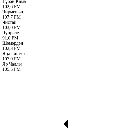
Түбән Кама
102,6 FM
Чирмешән
107,7 FM
Чистай
103,0 FM
Чүпрәле
91,0 FM
Шәмәрдән
102,3 FM
Яңа чишмә
107,0 FM
Яр Чаллы
105,5 FM