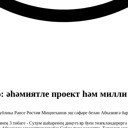
: әһәмиятле проект һәм милли
блика Рәисе Рөстәм Миңнеханов эш сәфәре белән Абхазиягә ба
янең 3 төбәге - Сухум шәһәренең диңгез яр буен төзекләндерерг