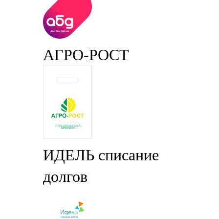
АГРО-РОСТ
ИДЕЛЬ списание
долгов