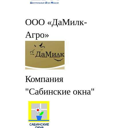
ООО «ДаМилк-
Агро»
Компания
"Сабинские окна"