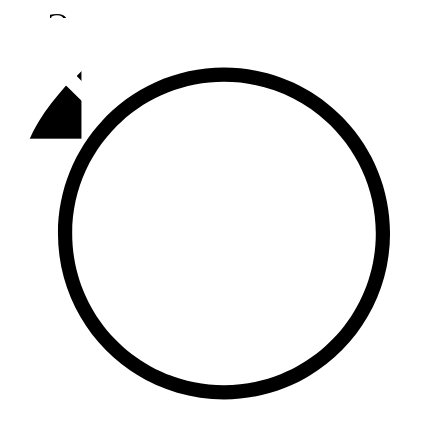
Әлмәт
92,9 FM
Базарлы матак
107,1 FM
Балык бистәсе
104,9 FM
Баулы
107,5 FM
Биләр
101,7 FM