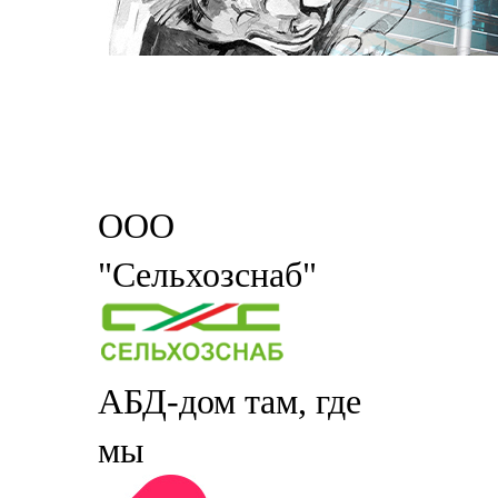
ООО
"Сельхозснаб"
АБД-дом там, где
мы