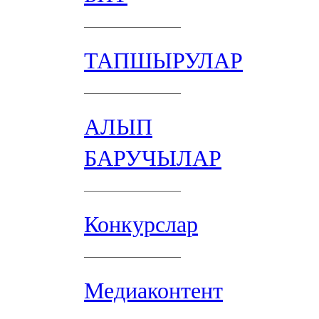
ТАПШЫРУЛАР
АЛЫП
БАРУЧЫЛАР
Конкурслар
Медиаконтент