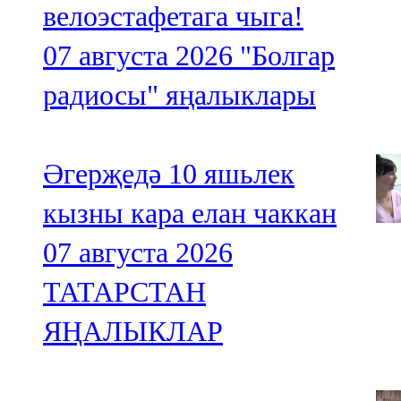
велоэстафетага чыга!
07 августа 2026
"Болгар
радиосы" яңалыклары
Әгерҗедә 10 яшьлек
кызны кара елан чаккан
07 августа 2026
ТАТАРСТАН
ЯҢАЛЫКЛАР