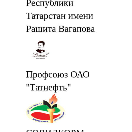
Республики
Татарстан имени
Рашита Вагапова
Профсоюз ОАО
"Татнефть"