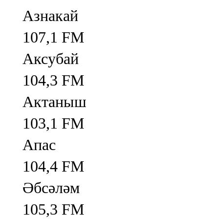
Азнакай
107,1 FM
Аксубай
104,3 FM
Актаныш
103,1 FM
Апас
104,4 FM
Әбсәләм
105,3 FM