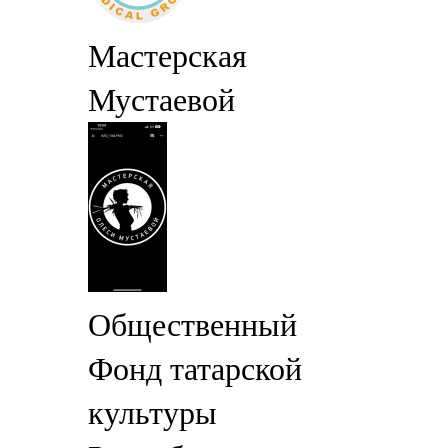
Мастерская
Мустаевой
Общественный
Фонд татарской
культуры