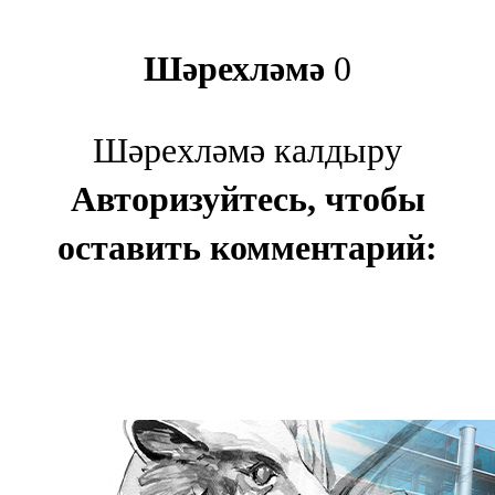
Шәрехләмә
0
Шәрехләмә калдыру
Авторизуйтесь, чтобы
оставить комментарий: