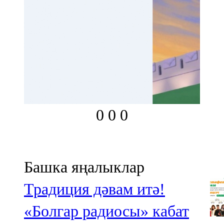
0
0
0
Башка яңалыклар
Традиция дәвам итә!
«Болгар радиосы» кабат