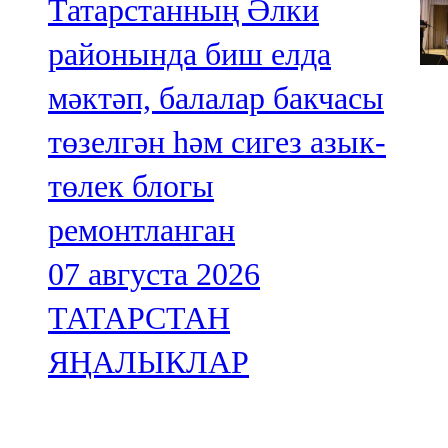
Татарстанның Әлки
районында биш елда
мәктәп, балалар бакчасы
төзелгән һәм сигез азык-
төлек блогы
ремонтланган
07 августа 2026
ТАТАРСТАН
ЯҢАЛЫКЛАР