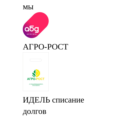
мы
АГРО-РОСТ
ИДЕЛЬ списание
долгов