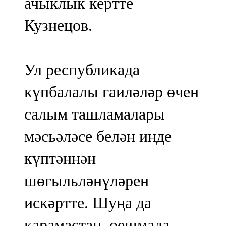
ачыклык кертте
Кузнецов.
Ул республикада
күпбалалы гаиләләр өчен
салым ташламалары
мәсьәләсе белән инде
күптәннән
шөгыльләнүләрен
искәртте. Шуңа да
карамастан, оешмада