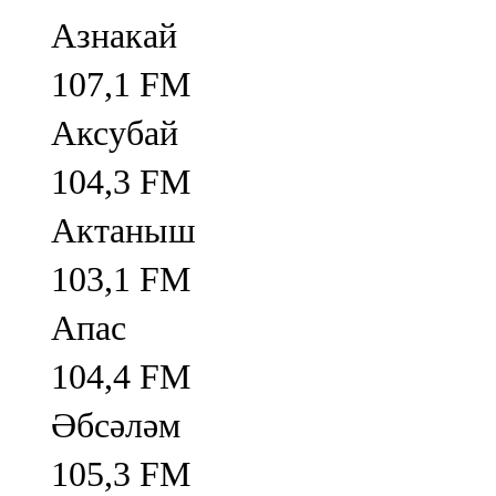
Азнакай
107,1 FM
Аксубай
104,3 FM
Актаныш
103,1 FM
Апас
104,4 FM
Әбсәләм
105,3 FM