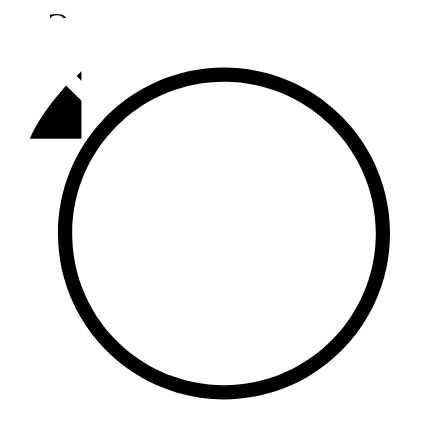
Әлмәт
92,9 FM
Базарлы матак
107,1 FM
Балык бистәсе
104,9 FM
Баулы
107,5 FM
Биләр
101,7 FM