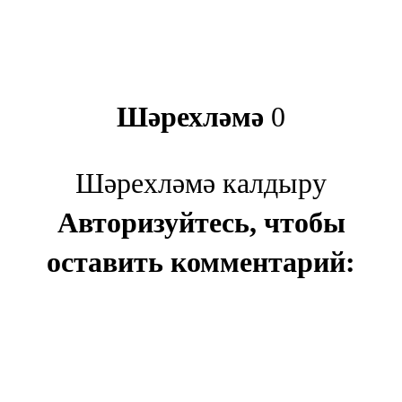
Шәрехләмә
0
Шәрехләмә калдыру
Авторизуйтесь, чтобы
оставить комментарий: