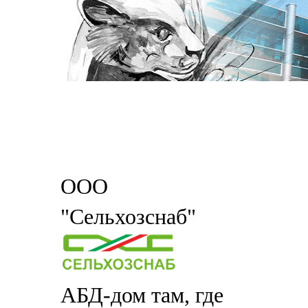
ООО
"Сельхозснаб"
АБД-дом там, где