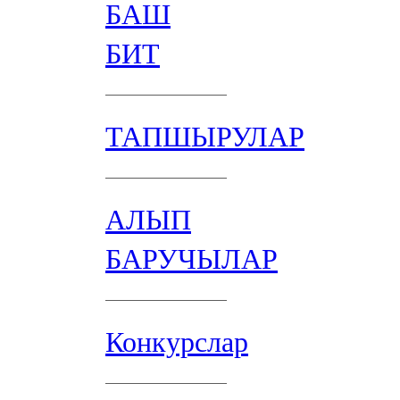
БАШ
БИТ
ТАПШЫРУЛАР
АЛЫП
БАРУЧЫЛАР
Конкурслар