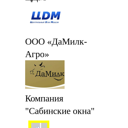
ООО «ДаМилк-
Агро»
Компания
"Сабинские окна"