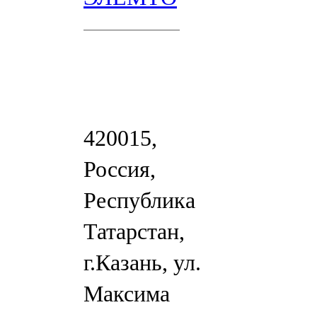
420015,
Россия,
Республика
Татарстан,
г.Казань, ул.
Максима