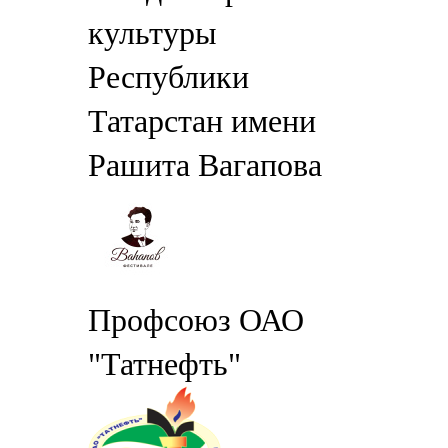
культуры
Республики
Татарстан имени
Рашита Вагапова
Профсоюз ОАО
"Татнефть"