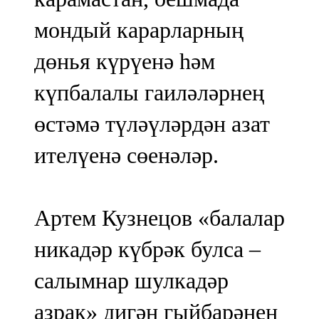
мондый карарларның
дөнья күрүенә һәм
күпбалалы гаиләләрнең
өстәмә түләүләрдән азат
ителүенә сөенәләр.
Артем Кузнецов «балалар
никадәр күбрәк булса –
салымнар шулкадәр
азрак» дигән гыйбарәнең