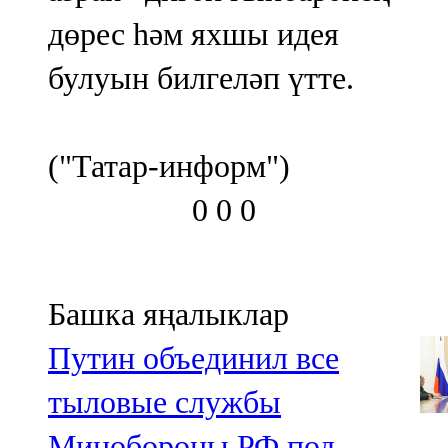
дөрес һәм яхшы идея
булуын билгеләп үтте.
("Татар-информ")
0
0
0
Башка яңалыклар
Путин объединил все
тыловые службы
Минобороны РФ под