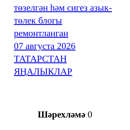
төзелгән һәм сигез азык-
төлек блогы
ремонтланган
07 августа 2026
ТАТАРСТАН
ЯҢАЛЫКЛАР
Шәрехләмә
0