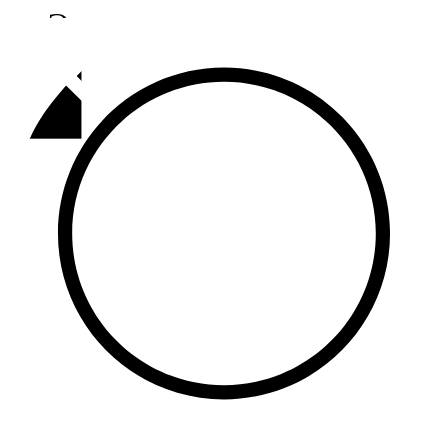
Әлмәт
92,9 FM
Базарлы матак
107,1 FM
Балык бистәсе
104,9 FM
Баулы
107,5 FM
Биләр
101,7 FM