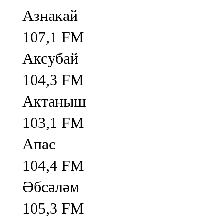
Азнакай
107,1 FM
Аксубай
104,3 FM
Актаныш
103,1 FM
Апас
104,4 FM
Әбсәләм
105,3 FM