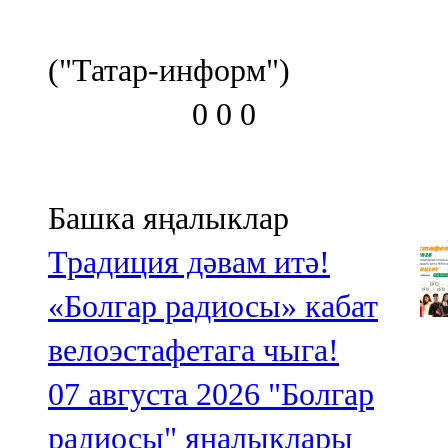
("Татар-информ")
0
0
0
Башка яңалыклар
Традиция дәвам итә!
«Болгар радиосы» кабат
велоэстафетага чыга!
07 августа 2026
"Болгар
радиосы" яңалыклары