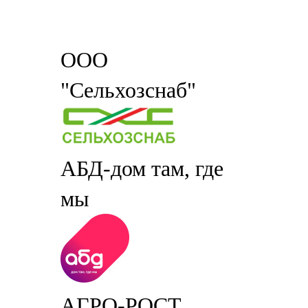
ООО
"Сельхозснаб"
АБД-дом там, где
мы
АГРО-РОСТ