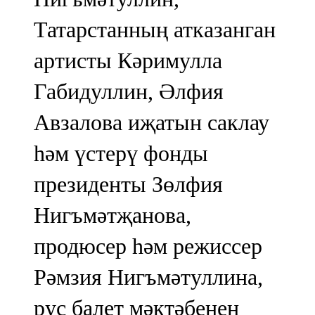
Татарстанның атказанган
артисты Кәримулла
Габидуллин, Әлфия
Авзалова иҗатын саклау
һәм үстерү фонды
президенты Зөлфия
Нигъмәтҗанова,
продюсер һәм режиссер
Рәмзия Нигъмәтуллина,
рус балет мәктәбенең