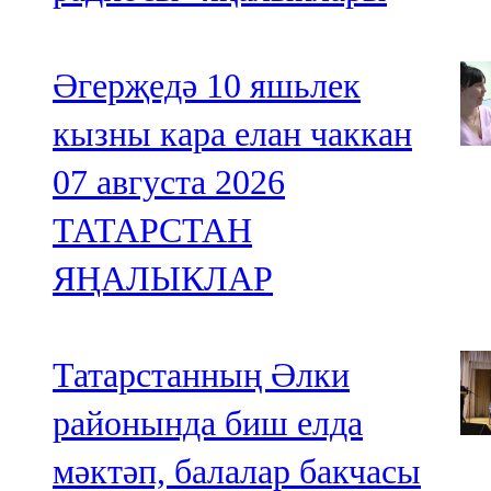
Әгерҗедә 10 яшьлек
кызны кара елан чаккан
07 августа 2026
ТАТАРСТАН
ЯҢАЛЫКЛАР
Татарстанның Әлки
районында биш елда
мәктәп, балалар бакчасы