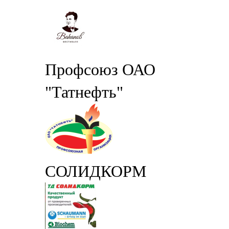
Профсоюз ОАО
"Татнефть"
СОЛИДКОРМ