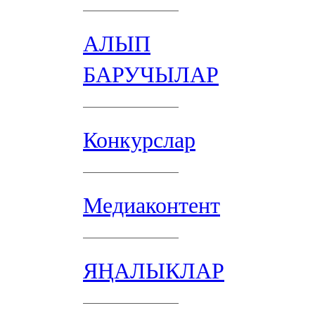
АЛЫП
БАРУЧЫЛАР
Конкурслар
Медиаконтент
ЯҢАЛЫКЛАР