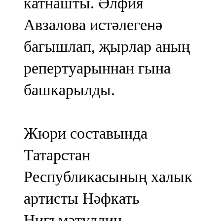
катнашты. Әлфия
Авзалова истәлегенә
багышлап, җырлар аның
репертуарыннан гына
башкарылды.
Жюри составында
Татарстан
Республикасының халык
артисты Нәфкать
Нигъмәтуллин,