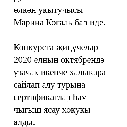
өлкән укытучысы
Марина Когаль бар иде.
Конкурста җиңүчеләр
2020 елның октябрендә
узачак икенче халыкара
сайлап алу турына
сертификатлар һәм
чыгыш ясау хокукы
алды.