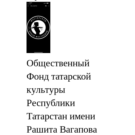
Общественный
Фонд татарской
культуры
Республики
Татарстан имени
Рашита Вагапова