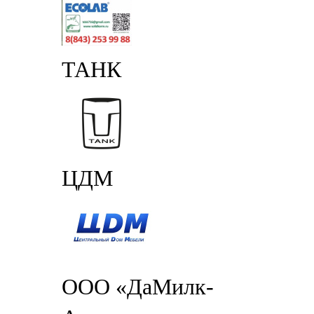
ТАНК
ЦДМ
ООО «ДаМилк-