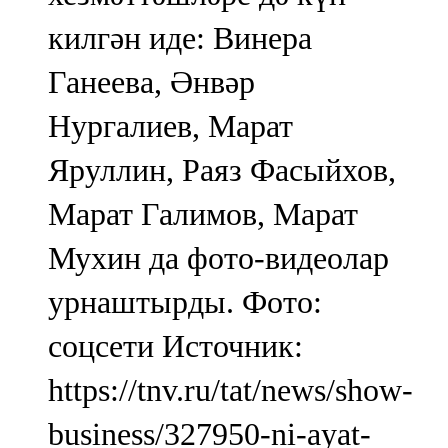
килгән иде: Винера
Ганеева, Әнвәр
Нургалиев, Марат
Яруллин, Раяз Фасыйхов,
Марат Галимов, Марат
Мухин да фото-видеолар
урнаштырды. Фото:
соцсети Источник:
https://tnv.ru/tat/news/show-
business/327950-ni-ayat-