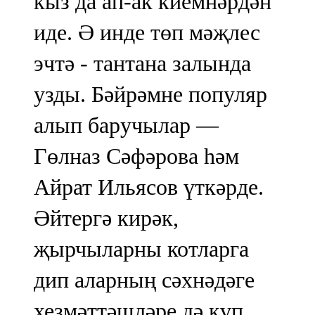
кыз да ап-ак киемнәрдән
иде. Ә инде төп мәҗлес
эчтә - тантана залында
узды. Бәйрәмне популяр
алып баручылар —
Гөлназ Сәфәрова һәм
Айрат Ильясов үткәрде.
Әйтергә кирәк,
җырчыларны котларга
дип аларның сәхнәдәге
хезмәттәшләре дә күп