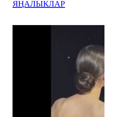
Мамадыш
ЯҢАЛЫКЛАР
106,2 FM
Минзәлә
107,3 FM
Мөслим
100,0 FM
Нурлат
104,7 FM
Олы Әтнә
71,42 FM
Сарман