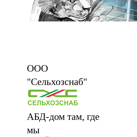
ООО
"Сельхозснаб"
АБД-дом там, где
мы