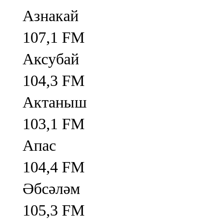
Азнакай
107,1 FM
Аксубай
104,3 FM
Актаныш
103,1 FM
Апас
104,4 FM
Әбсәләм
105,3 FM