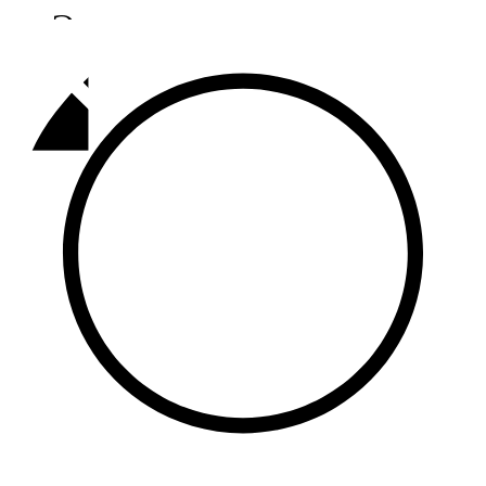
Әлмәт
92,9 FM
Базарлы матак
107,1 FM
Балык бистәсе
104,9 FM
Баулы
107,5 FM
Биләр
101,7 FM