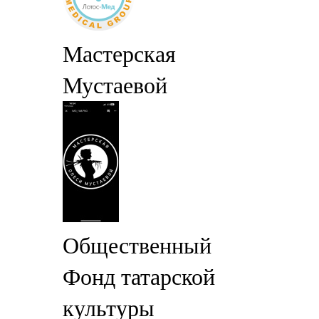
Мастерская
Мустаевой
Общественный
Фонд татарской
культуры