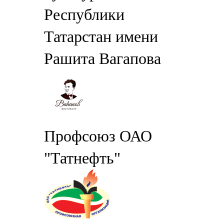
Республики
Татарстан имени
Рашита Вагапова
Профсоюз ОАО
"Татнефть"