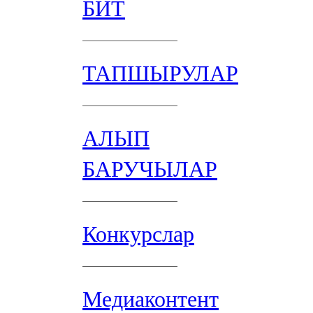
БИТ
ТАПШЫРУЛАР
АЛЫП
БАРУЧЫЛАР
Конкурслар
Медиаконтент