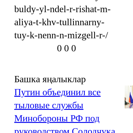
buldy-yl-ndel-r-rishat-m-
aliya-t-khv-tullinnarny-
tuy-k-nenn-n-mizgell-r-/
0
0
0
Башка яңалыклар
Путин объединил все
тыловые службы
Минобороны РФ под
руководством Солодчука