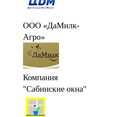
ООО «ДаМилк-
Агро»
Компания
"Сабинские окна"