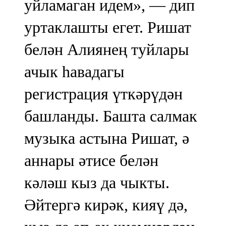
уйламаган идем», — дип
уртаклашты егет. Ришат
белән Алиянең туйлары
ачык һавадагы
регистрация үткәрүдән
башланды. Башта салмак
музыка астына Ришат, ә
аннары әтисе белән
кәләш кыз да чыкты.
Әйтергә кирәк, кияү дә,