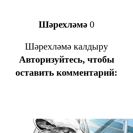
Шәрехләмә
0
Шәрехләмә калдыру
Авторизуйтесь, чтобы
оставить комментарий: