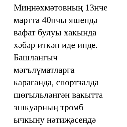
Миңнәхмәтовның 13нче
мартта 40нчы яшендә
вафат булуы хакында
хәбәр иткән иде инде.
Башлангыч
мәгълүматларга
караганда, спортзалда
шөгыльләнгән вакытта
эшкуарның тромб
ычкыну нәтиҗәсендә