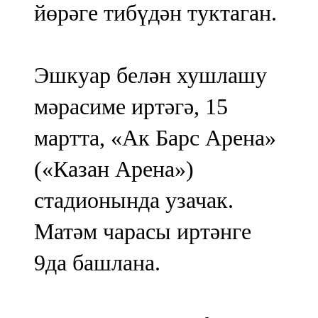
йөрәге тибүдән туктаган.
Эшкуар белән хушлашу
мәрасиме иртәгә, 15
мартта, «Ак Барс Арена»
(«Казан Арена»)
стадионында узачак.
Матәм чарасы иртәнге
9да башлана.