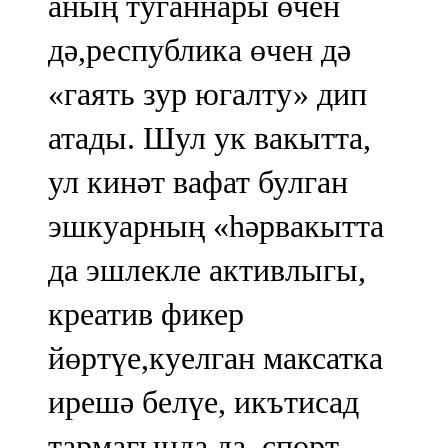
аның туганнары өчен
дә,республика өчен дә
«гаять зур югалту» дип
атады. Шул ук вакытта,
ул кинәт вафат булган
эшкуарның «һәрвакытта
да эшлекле активлыгы,
креатив фикер
йөртүе,куелган максатка
ирешә белүе, икътисад
тармагында да, спорт,