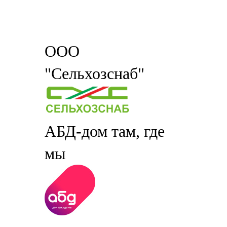
ООО
"Сельхозснаб"
АБД-дом там, где
мы