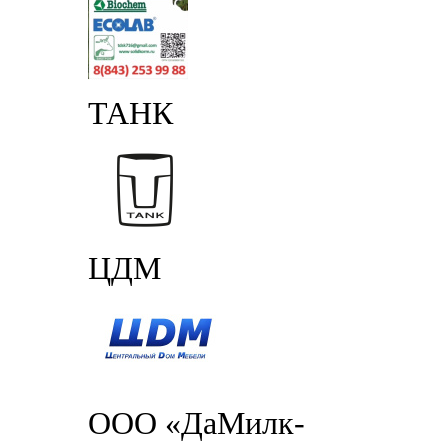
ТАНК
ЦДМ
ООО «ДаМилк-