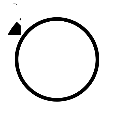
Әлмәт
92,9 FM
Базарлы матак
107,1 FM
Балык бистәсе
104,9 FM
Баулы
107,5 FM
Биләр
101,7 FM