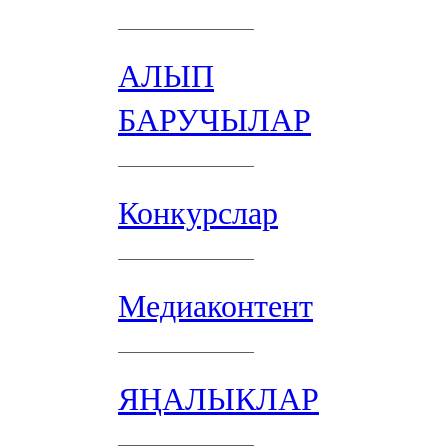
АЛЫП
БАРУЧЫЛАР
Конкурслар
Медиаконтент
ЯҢАЛЫКЛАР