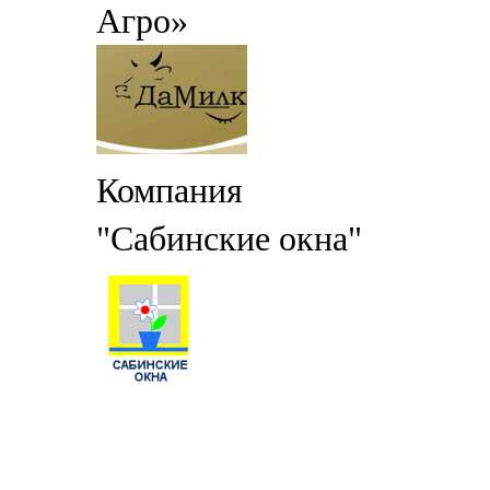
Агро»
Компания
"Сабинские окна"