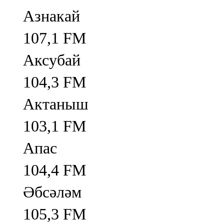
Азнакай
107,1 FM
Аксубай
104,3 FM
Актаныш
103,1 FM
Апас
104,4 FM
Әбсәләм
105,3 FM