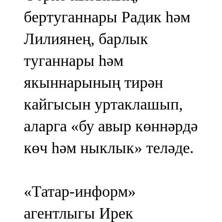
бертуганнары Радик һәм
Лилиянең, барлык
туганнары һәм
якыннарының тирән
кайгысын уртаклашып,
аларга «бу авыр көннәрдә
көч һәм ныклык» теләде.
«Татар-информ»
агентлыгы Ирек