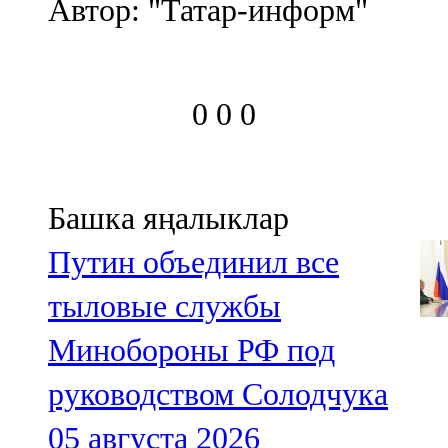
Автор: "Татар-информ"
0
0
0
Башка яңалыклар
Путин объединил все
тыловые службы
Минобороны РФ под
руководством Солодчука
05 августа 2026