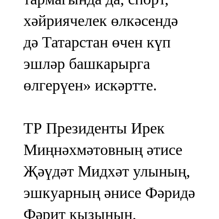
хәйриячелек өлкәсендә
дә Татарстан өчен күп
эшләр башкарырга
өлгерүен» искәртте.
ТР Президенты Ирек
Миңнәхмәтовның әтисе
Җәүдәт Мидхәт улының,
эшкуарның әнисе Фәридә
Фәрит кызының,