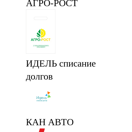
АГРО-РОСТ
ИДЕЛЬ списание
долгов
КАН АВТО