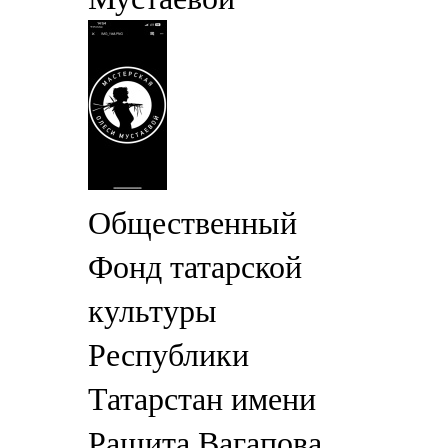
Общественный
Фонд татарской
культуры
Республики
Татарстан имени
Рашита Вагапова