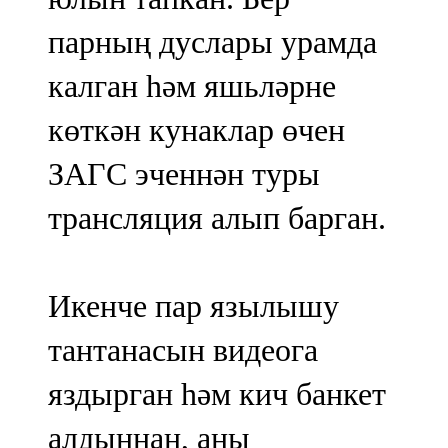
парның дуслары урамда
калган һәм яшьләрне
көткән кунаклар өчен
ЗАГС эченнән туры
трансляция алып барган.
Икенче пар язылышу
тантанасын видеога
яздырган һәм кич банкет
алдыннан, аны