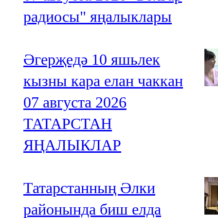
радиосы" яңалыклары
Әгерҗедә 10 яшьлек
кызны кара елан чаккан
07 августа 2026
ТАТАРСТАН
ЯҢАЛЫКЛАР
Татарстанның Әлки
районында биш елда