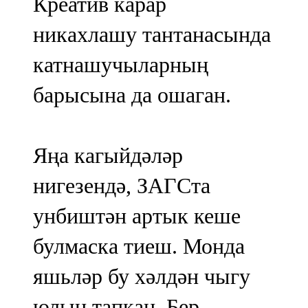
Креатив карар
никахлашу тантанасында
катнашучыларның
барысына да ошаган.
Яңа кагыйдәләр
нигезендә, ЗАГСта
унбиштән артык кеше
булмаска тиеш. Монда
яшьләр бу хәлдән чыгу
юлын тапкан. Бер