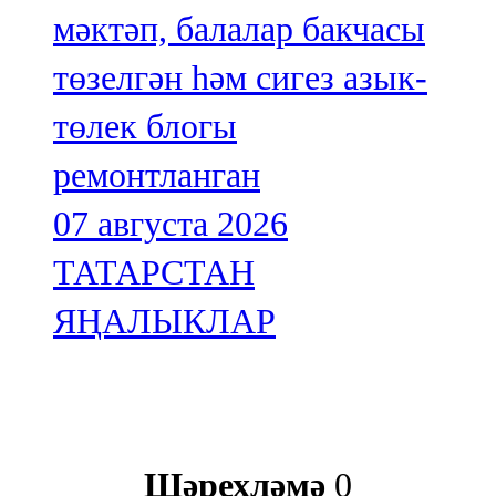
мәктәп, балалар бакчасы
төзелгән һәм сигез азык-
төлек блогы
ремонтланган
07 августа 2026
ТАТАРСТАН
ЯҢАЛЫКЛАР
Шәрехләмә
0