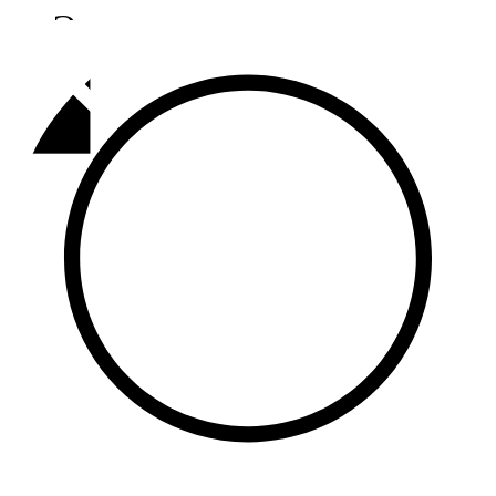
Әлмәт
92,9 FM
Базарлы матак
107,1 FM
Балык бистәсе
104,9 FM
Баулы
107,5 FM
Биләр
101,7 FM