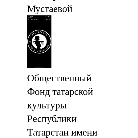
Мустаевой
Общественный
Фонд татарской
культуры
Республики
Татарстан имени