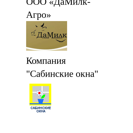
ООО «ДаМилк-
Агро»
Компания
"Сабинские окна"