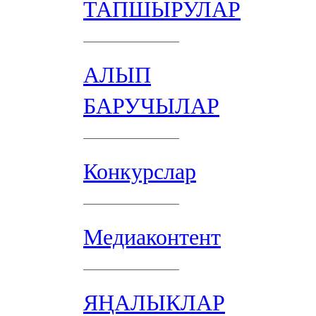
ТАПШЫРУЛАР
АЛЫП
БАРУЧЫЛАР
Конкурслар
Медиаконтент
ЯҢАЛЫКЛАР