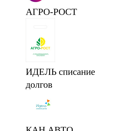
АГРО-РОСТ
ИДЕЛЬ списание
долгов
КАН АВТО