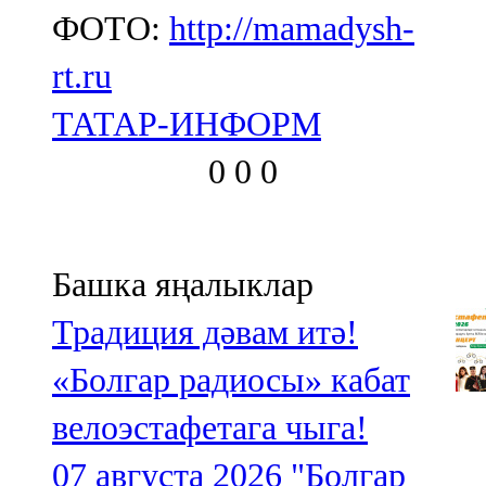
ФОТО:
http://mamadysh-
rt.ru
ТАТАР-ИНФОРМ
0
0
0
Башка яңалыклар
Традиция дәвам итә!
«Болгар радиосы» кабат
велоэстафетага чыга!
07 августа 2026
"Болгар