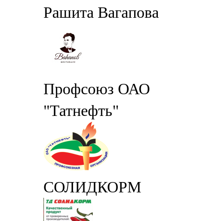
Рашита Вагапова
Профсоюз ОАО
"Татнефть"
СОЛИДКОРМ