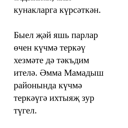
кунакларга күрсәткән.
Быел җәй яшь парлар
өчен күчмә теркәү
хезмәте дә тәкъдим
ителә. Әмма Мамадыш
районында күчмә
теркәүгә ихтыяҗ зур
түгел.