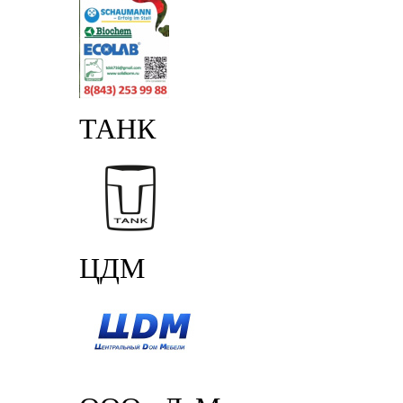
ТАНК
ЦДМ