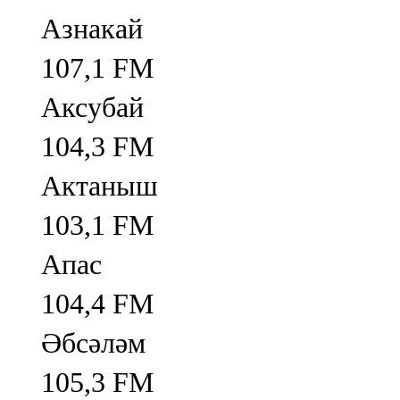
Азнакай
107,1 FM
Аксубай
104,3 FM
Актаныш
103,1 FM
Апас
104,4 FM
Әбсәләм
105,3 FM