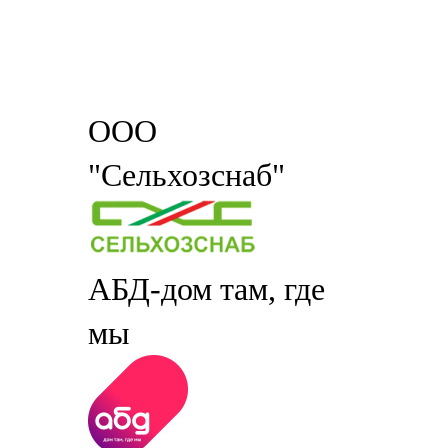
ООО
"Сельхозснаб"
АБД-дом там, где
мы