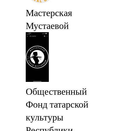
Мастерская
Мустаевой
Общественный
Фонд татарской
культуры
Республики