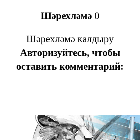
Шәрехләмә
0
Шәрехләмә калдыру
Авторизуйтесь, чтобы
оставить комментарий: