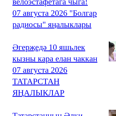
велоэстафетага чыга!
07 августа 2026
"Болгар
радиосы" яңалыклары
Әгерҗедә 10 яшьлек
кызны кара елан чаккан
07 августа 2026
ТАТАРСТАН
ЯҢАЛЫКЛАР
Татарстанның Әлки