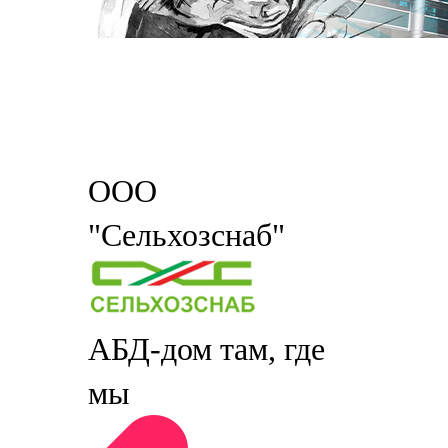
ООО
"Сельхозснаб"
АБД-дом там, где
мы