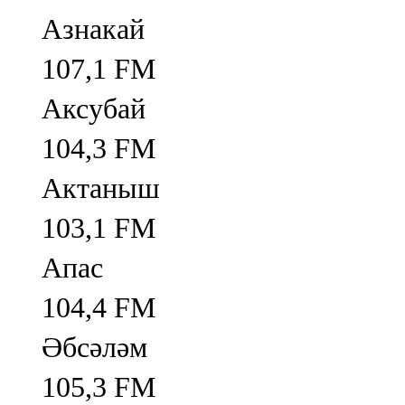
Азнакай
107,1 FM
Аксубай
104,3 FM
Актаныш
103,1 FM
Апас
104,4 FM
Әбсәләм
105,3 FM