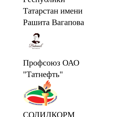
Татарстан имени
Рашита Вагапова
Профсоюз ОАО
"Татнефть"
СОЛИДКОРМ