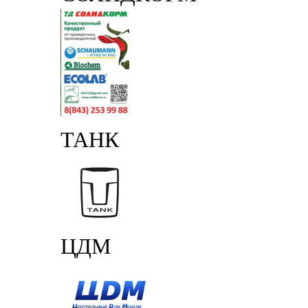
ТАНК
ЦДМ