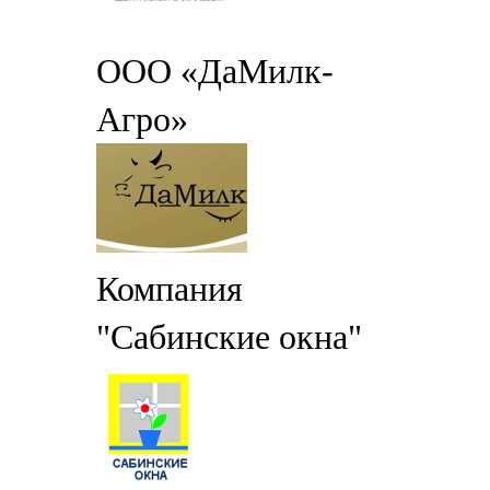
ООО «ДаМилк-
Агро»
Компания
"Сабинские окна"