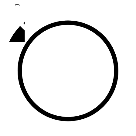
Әлмәт
92,9 FM
Базарлы матак
107,1 FM
Балык бистәсе
104,9 FM
Баулы
107,5 FM
Биләр
101,7 FM