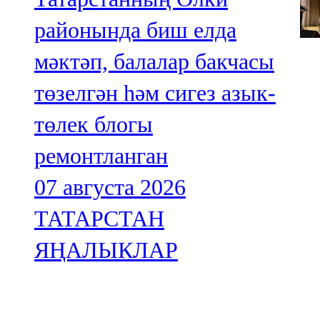
районында биш елда
мәктәп, балалар бакчасы
төзелгән һәм сигез азык-
төлек блогы
ремонтланган
07 августа 2026
ТАТАРСТАН
ЯҢАЛЫКЛАР