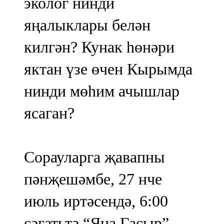
эколог нинди
яңалыклары белән
килгән? Кунак һөнәри
яктан үзе өчен Кырымда
нинди мөһим ачышлар
ясаган?
Сорауларга җавапны
пәнҗешәмбе, 27 нче
июль иртәсендә, 6:00
сәгатьтә “Яңа Гасыр”