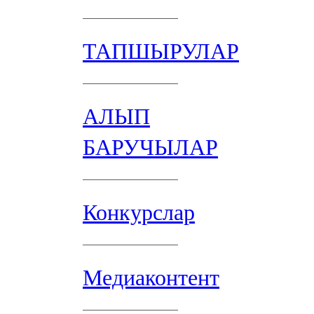
ТАПШЫРУЛАР
АЛЫП
БАРУЧЫЛАР
Конкурслар
Медиаконтент