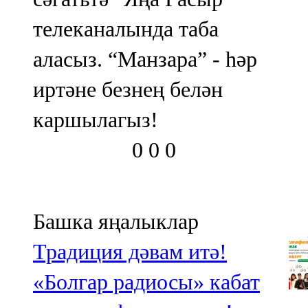
телеканалында таба
аласыз. “Манзара” - һәр
иртәне безнең белән
каршылагыз!
0
0
0
Башка яңалыклар
Традиция дәвам итә!
«Болгар радиосы» кабат