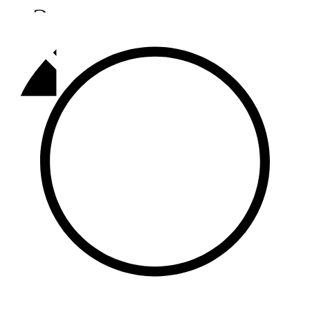
Әлмәт
92,9 FM
Базарлы матак
107,1 FM
Балык бистәсе
104,9 FM
Баулы
107,5 FM
Биләр
101,7 FM