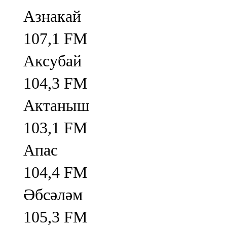
Азнакай
107,1 FM
Аксубай
104,3 FM
Актаныш
103,1 FM
Апас
104,4 FM
Әбсәләм
105,3 FM