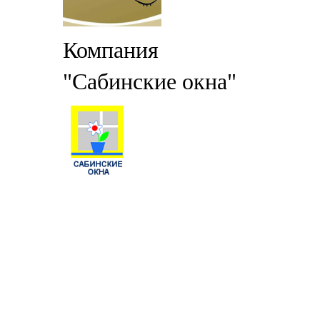
Компания
"Сабинские окна"