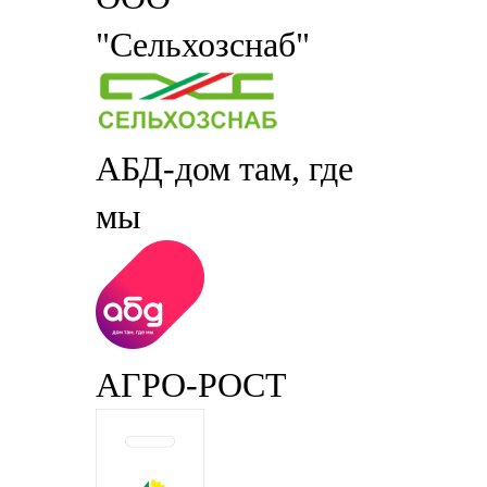
"Сельхозснаб"
АБД-дом там, где
мы
АГРО-РОСТ