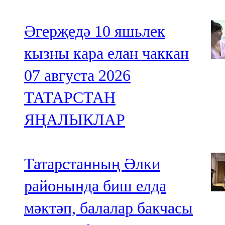
Әгерҗедә 10 яшьлек
кызны кара елан чаккан
07 августа 2026
ТАТАРСТАН
ЯҢАЛЫКЛАР
Татарстанның Әлки
районында биш елда
мәктәп, балалар бакчасы