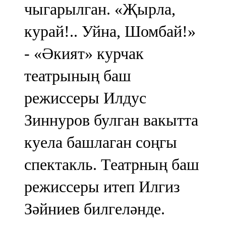
чыгарылган. «Җырла,
курай!.. Уйна, Шомбай!»
- «Әкият» курчак
театрының баш
режиссеры Илдус
Зиннуров булган вакытта
куела башлаган соңгы
спектакль. Театрның баш
режиссеры итеп Илгиз
Зәйниев билгеләнде.