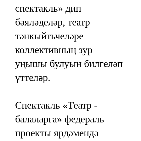
спектакль» дип
бәяләделәр, театр
тәнкыйтьчеләре
коллективның зур
уңышы булуын билгеләп
үттеләр.
Спектакль «Театр -
балаларга» федераль
проекты ярдәмендә