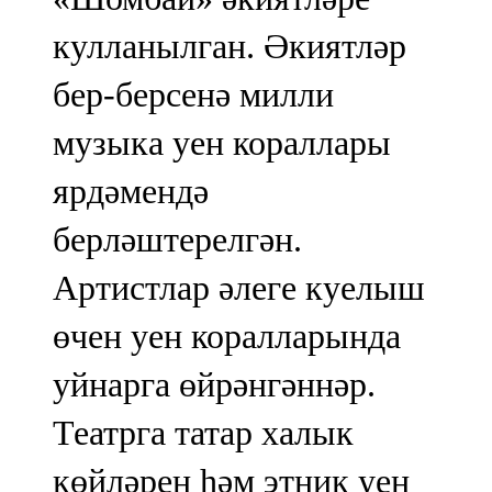
кулланылган. Әкиятләр
бер-берсенә милли
музыка уен кораллары
ярдәмендә
берләштерелгән.
Артистлар әлеге куелыш
өчен уен коралларында
уйнарга өйрәнгәннәр.
Театрга татар халык
көйләрен һәм этник уен