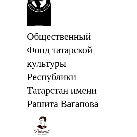
Общественный
Фонд татарской
культуры
Республики
Татарстан имени
Рашита Вагапова