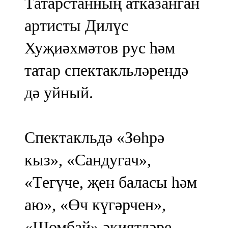
Татарстанның атказанган
артисты Дилүс
Хуҗиәхмәтов рус һәм
татар спектакльләрендә
дә уйный.
Спектакльдә «Зөһрә
кыз», «Сандугач»,
«Тегүче, җен баласы һәм
аю», «Өч күгәрчен»,
«Шомбай» әкиятләре