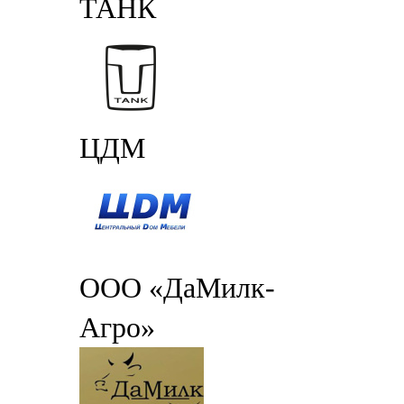
ТАНК
ЦДМ
ООО «ДаМилк-
Агро»