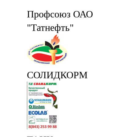
Профсоюз ОАО
"Татнефть"
СОЛИДКОРМ