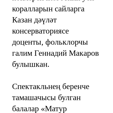
коралларын сайларга
Казан дәүләт
консерваториясе
доценты, фольклорчы
галим Геннадий Макаров
булышкан.
Спектакльнең беренче
тамашачысы булган
балалар «Матур