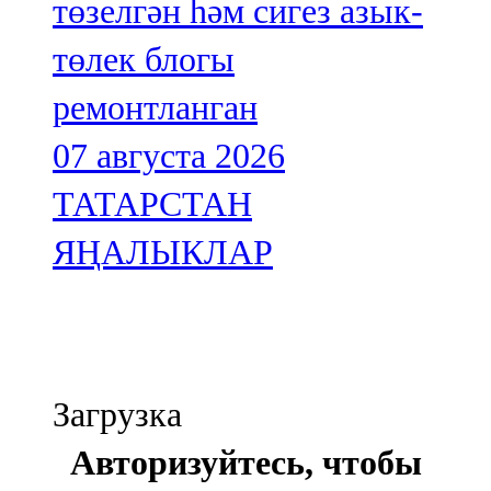
төзелгән һәм сигез азык-
төлек блогы
ремонтланган
07 августа 2026
ТАТАРСТАН
ЯҢАЛЫКЛАР
Загрузка
Авторизуйтесь, чтобы