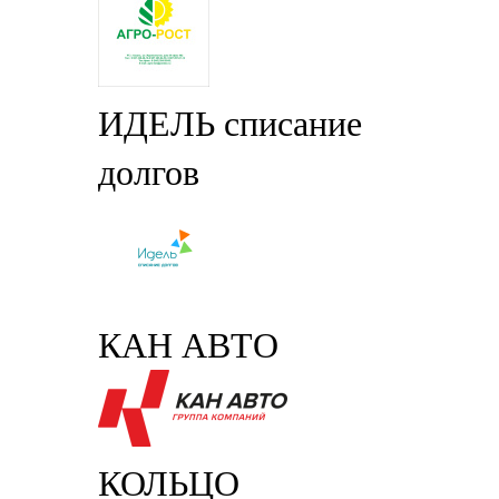
ИДЕЛЬ списание
долгов
КАН АВТО
КОЛЬЦО