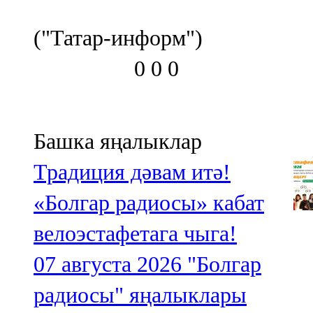
("Татар-информ")
0
0
0
Башка яңалыклар
Традиция дәвам итә!
«Болгар радиосы» кабат
велоэстафетага чыга!
07 августа 2026
"Болгар
радиосы" яңалыклары