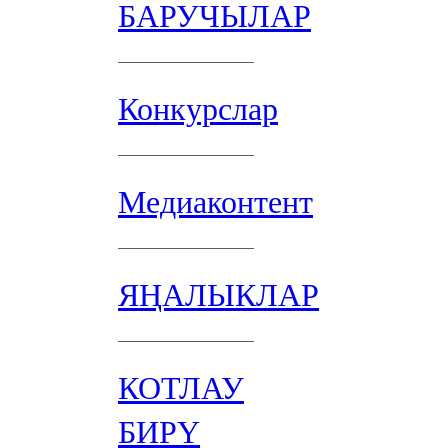
БАРУЧЫЛАР
Конкурслар
Медиаконтент
ЯҢАЛЫКЛАР
КОТЛАУ
БИРҮ