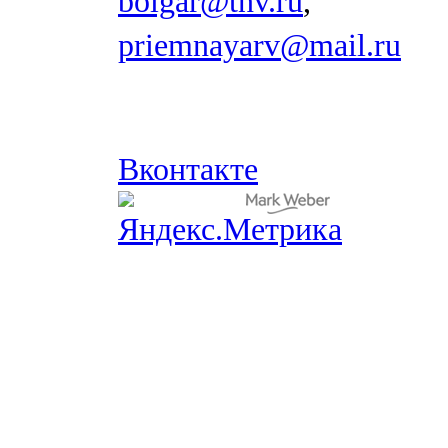
bolgar@tnv.ru
,
priemnayarv@mail.ru
Вконтакте