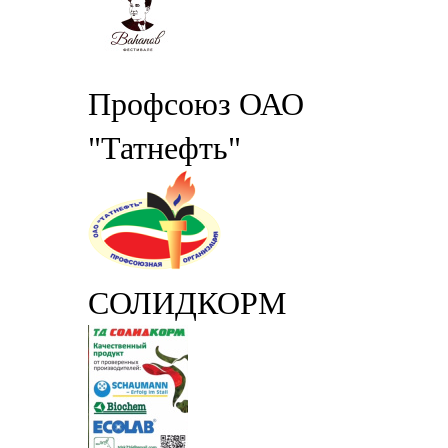
Профсоюз ОАО
"Татнефть"
СОЛИДКОРМ