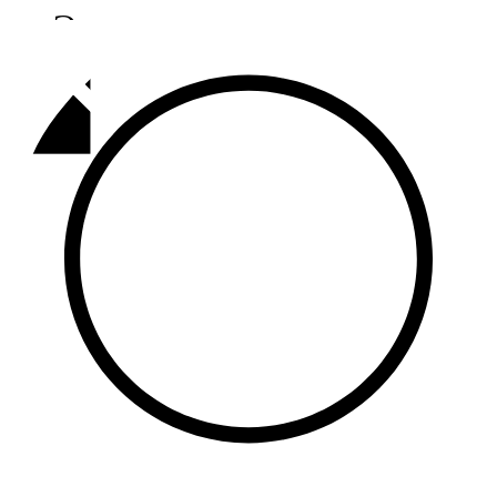
Әлмәт
92,9 FM
Базарлы матак
107,1 FM
Балык бистәсе
104,9 FM
Баулы
107,5 FM
Биләр
101,7 FM