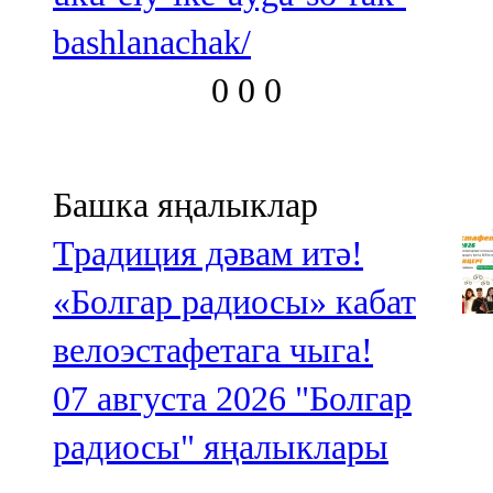
bashlanachak/
0
0
0
Башка яңалыклар
Традиция дәвам итә!
«Болгар радиосы» кабат
велоэстафетага чыга!
07 августа 2026
"Болгар
радиосы" яңалыклары