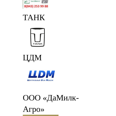
ТАНК
ЦДМ
ООО «ДаМилк-
Агро»