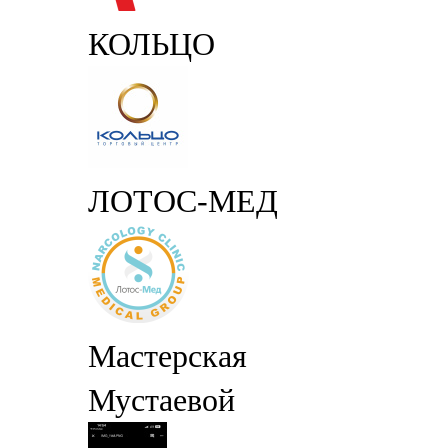
КОЛЬЦО
ЛОТОС-МЕД
Мастерская
Мустаевой