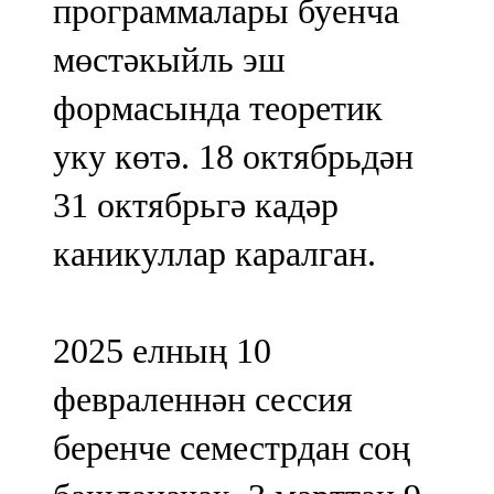
программалары буенча
мөстәкыйль эш
формасында теоретик
уку көтә. 18 октябрьдән
31 октябрьгә кадәр
каникуллар каралган.
2025 елның 10
февраленнән сессия
беренче семестрдан соң