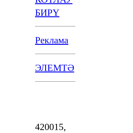
БИРҮ
Реклама
ЭЛЕМТӘ
420015,