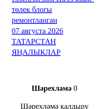
төлек блогы
ремонтланган
07 августа 2026
ТАТАРСТАН
ЯҢАЛЫКЛАР
Шәрехләмә
0
Шәрехләмә калдыру