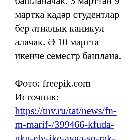
башланачак. 3 марттан 9
мартка кадәр студентлар
бер атналык каникул
алачак. Ә 10 мартта
икенче семестр башлана.
Фото: freepik.com
Источник:
https://tnv.ru/tat/news/fn-
m-marif-/399466-kfuda-
uku-ely-ike-ayga-so-rak-