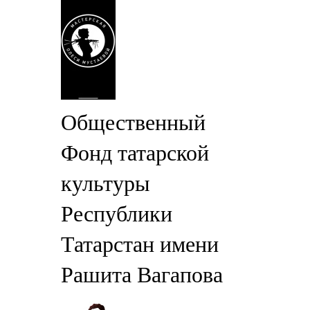
Общественный
Фонд татарской
культуры
Республики
Татарстан имени
Рашита Вагапова