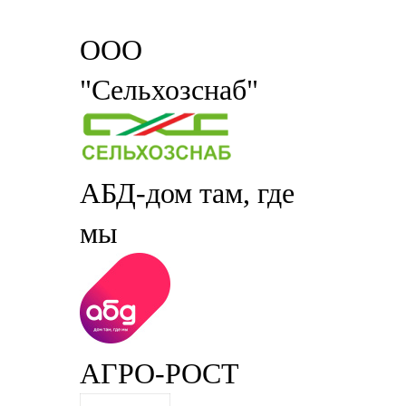
ООО
"Сельхозснаб"
АБД-дом там, где
мы
АГРО-РОСТ