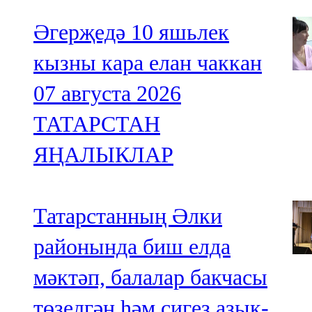
Әгерҗедә 10 яшьлек
кызны кара елан чаккан
07 августа 2026
ТАТАРСТАН
ЯҢАЛЫКЛАР
Татарстанның Әлки
районында биш елда
мәктәп, балалар бакчасы
төзелгән һәм сигез азык-