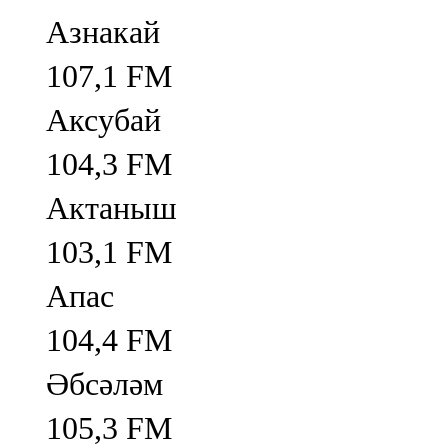
Азнакай
107,1 FM
Аксубай
104,3 FM
Актаныш
103,1 FM
Апас
104,4 FM
Әбсәләм
105,3 FM