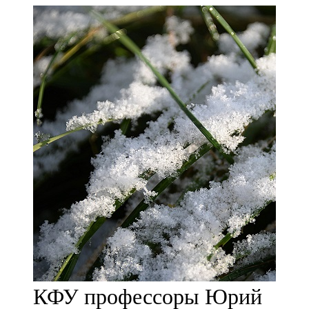
Мамадыш
106,2 FM
Минзәлә
107,3 FM
Мөслим
100,0 FM
Нурлат
104,7 FM
Олы Әтнә
71,42 FM
КФУ профессоры Юрий
Сарман