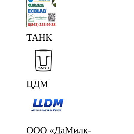
ТАНК
ЦДМ
ООО «ДаМилк-