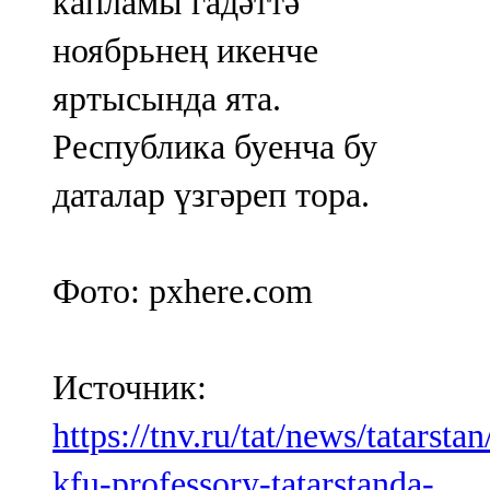
капламы гадәттә
ноябрьнең икенче
яртысында ята.
Республика буенча бу
даталар үзгәреп тора.
Фото: pxhere.com
Источник:
https://tnv.ru/tat/news/tatarsta
kfu-professory-tatarstanda-