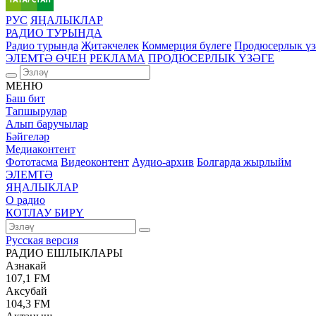
РУС
ЯҢАЛЫКЛАР
РАДИО ТУРЫНДА
Радио турында
Җитәкчелек
Коммерция бүлеге
Продюсерлык үз
ЭЛЕМТӘ ӨЧЕН
РЕКЛАМА
ПРОДЮСЕРЛЫК ҮЗӘГЕ
МЕНЮ
Баш бит
Тапшырулар
Алып баручылар
Бәйгеләр
Медиаконтент
Фототасма
Видеоконтент
Аудио-архив
Болгарда жырлыйм
ЭЛЕМТӘ
ЯҢАЛЫКЛАР
О радио
КОТЛАУ БИРҮ
Русская версия
РАДИО ЕШЛЫКЛАРЫ
Азнакай
107,1 FM
Аксубай
104,3 FM