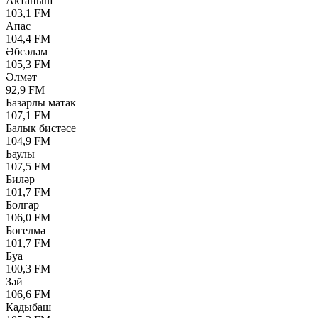
Актаныш
103,1 FM
Апас
104,4 FM
Әбсәләм
105,3 FM
Әлмәт
92,9 FM
Базарлы матак
107,1 FM
Балык бистәсе
104,9 FM
Баулы
107,5 FM
Биләр
101,7 FM
Болгар
106,0 FM
Бөгелмә
101,7 FM
Буа
100,3 FM
Зәй
106,6 FM
Кадыбаш