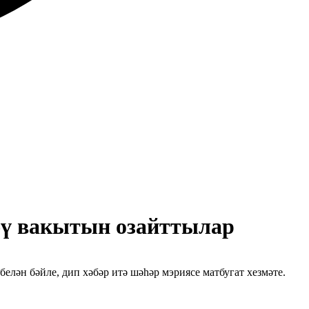
әү вакытын озайттылар
лән бәйле, дип хәбәр итә шәһәр мэриясе матбугат хезмәте.