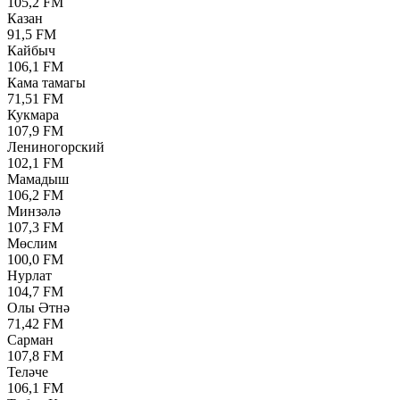
105,2 FM
Казан
91,5 FM
Кайбыч
106,1 FM
Кама тамагы
71,51 FM
Кукмара
107,9 FM
Лениногорский
102,1 FM
Мамадыш
106,2 FM
Минзәлә
107,3 FM
Мөслим
100,0 FM
Нурлат
104,7 FM
Олы Әтнә
71,42 FM
Сарман
107,8 FM
Теләче
106,1 FM