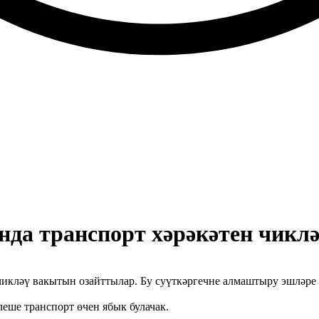
нда транспорт хәрәкәтен чикл
кләү вакытын озайттылар. Бу суүткәргечне алмаштыру эшләре бе
леше транспорт өчен ябык булачак.