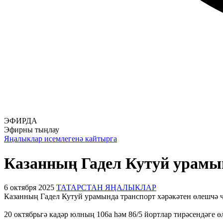
ЭФИРДА
Эфирны тыңлау
Яңалыклар исемлегенә кайтырга
Казанның Гадел Кутуй урамы
6 октября 2025
ТАТАРСТАН ЯҢАЛЫКЛАР
Казанның Гадел Кутуй урамында транспорт хәрәкәтен өлешчә чи
20 октябрьгә кадәр юлның 106а һәм 86/5 йортлар тирәсендәге ө