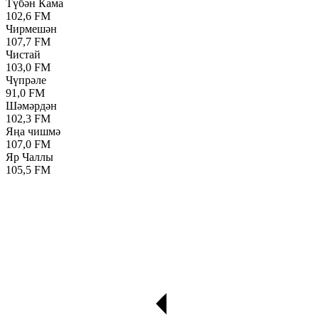
Түбән Кама
102,6 FM
Чирмешән
107,7 FM
Чистай
103,0 FM
Чүпрәле
91,0 FM
Шәмәрдән
102,3 FM
Яңа чишмә
107,0 FM
Яр Чаллы
105,5 FM