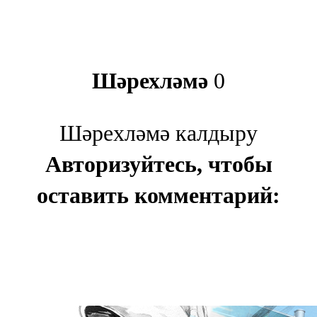
Шәрехләмә
0
Шәрехләмә калдыру
Авторизуйтесь, чтобы
оставить комментарий: