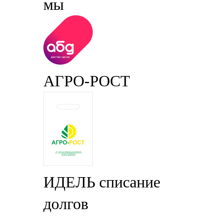
мы
АГРО-РОСТ
ИДЕЛЬ списание
долгов