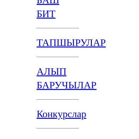
БАШ
БИТ
ТАПШЫРУЛАР
АЛЫП
БАРУЧЫЛАР
Конкурслар