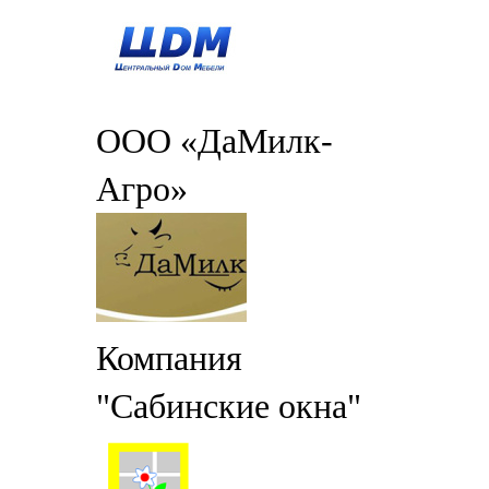
ООО «ДаМилк-
Агро»
Компания
"Сабинские окна"