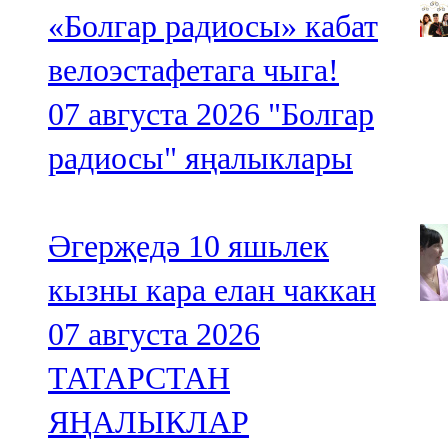
«Болгар радиосы» кабат
велоэстафетага чыга!
07 августа 2026
"Болгар
радиосы" яңалыклары
Әгерҗедә 10 яшьлек
кызны кара елан чаккан
07 августа 2026
ТАТАРСТАН
ЯҢАЛЫКЛАР