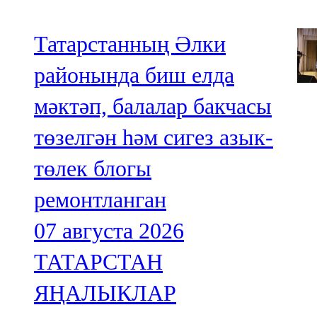
Татарстанның Әлки
районында биш елда
мәктәп, балалар бакчасы
төзелгән һәм сигез азык-
төлек блогы
ремонтланган
07 августа 2026
ТАТАРСТАН
ЯҢАЛЫКЛАР