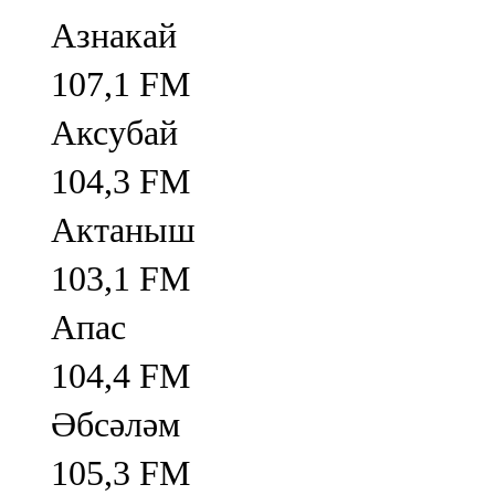
Азнакай
107,1 FM
Аксубай
104,3 FM
Актаныш
103,1 FM
Апас
104,4 FM
Әбсәләм
105,3 FM