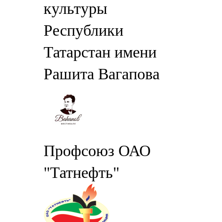
культуры
Республики
Татарстан имени
Рашита Вагапова
Профсоюз ОАО
"Татнефть"