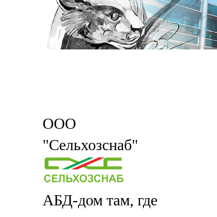
ООО
"Сельхозснаб"
АБД-дом там, где