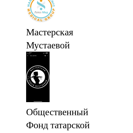
Мастерская
Мустаевой
Общественный
Фонд татарской