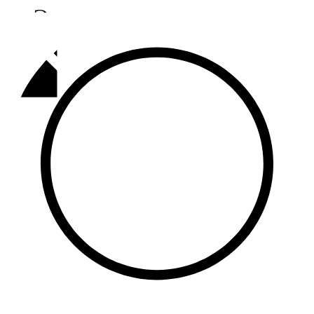
Әлмәт
92,9 FM
Базарлы матак
107,1 FM
Балык бистәсе
104,9 FM
Баулы
107,5 FM
Биләр
101,7 FM