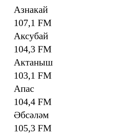
Азнакай
107,1 FM
Аксубай
104,3 FM
Актаныш
103,1 FM
Апас
104,4 FM
Әбсәләм
105,3 FM