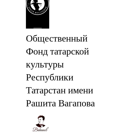
Общественный
Фонд татарской
культуры
Республики
Татарстан имени
Рашита Вагапова