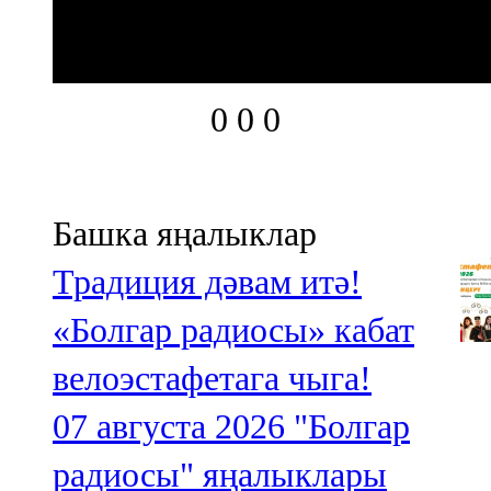
0
0
0
Башка яңалыклар
Традиция дәвам итә!
«Болгар радиосы» кабат
велоэстафетага чыга!
07 августа 2026
"Болгар
радиосы" яңалыклары