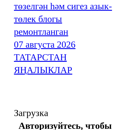
төзелгән һәм сигез азык-
төлек блогы
ремонтланган
07 августа 2026
ТАТАРСТАН
ЯҢАЛЫКЛАР
Загрузка
Авторизуйтесь, чтобы