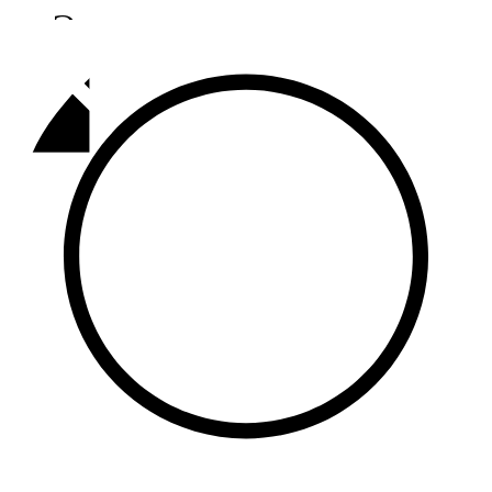
Әлмәт
92,9 FM
Базарлы матак
107,1 FM
Балык бистәсе
104,9 FM
Баулы
107,5 FM
Биләр
101,7 FM