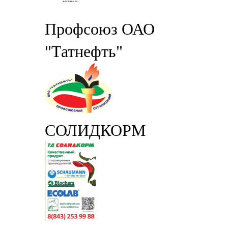
Профсоюз ОАО
"Татнефть"
СОЛИДКОРМ