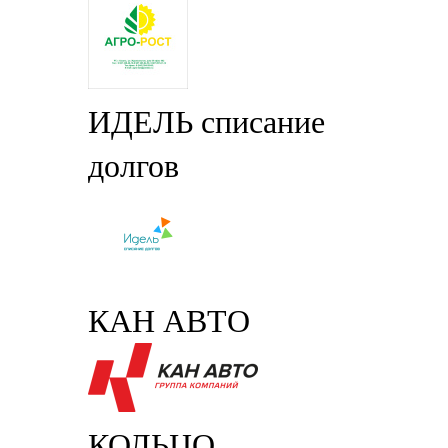
ИДЕЛЬ списание
долгов
КАН АВТО
КОЛЬЦО