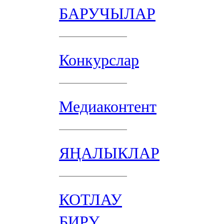
БАРУЧЫЛАР
Конкурслар
Медиаконтент
ЯҢАЛЫКЛАР
КОТЛАУ
БИРҮ