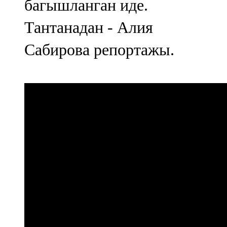
багышланган иде.
Тантанадан - Алия
Сабирова репортажы.