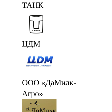
ТАНК
ЦДМ
ООО «ДаМилк-
Агро»