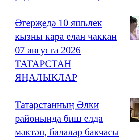
Әгерҗедә 10 яшьлек
кызны кара елан чаккан
07 августа 2026
ТАТАРСТАН
ЯҢАЛЫКЛАР
Татарстанның Әлки
районында биш елда
мәктәп, балалар бакчасы