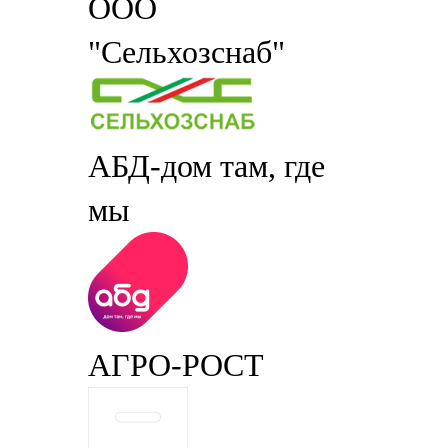
ООО
"Сельхозснаб"
АБД-дом там, где
мы
АГРО-РОСТ