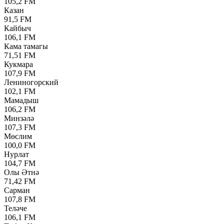
105,2 FM
Казан
91,5 FM
Кайбыч
106,1 FM
Кама тамагы
71,51 FM
Кукмара
107,9 FM
Лениногорский
102,1 FM
Мамадыш
106,2 FM
Минзәлә
107,3 FM
Мөслим
100,0 FM
Нурлат
104,7 FM
Олы Әтнә
71,42 FM
Сарман
107,8 FM
Теләче
106,1 FM