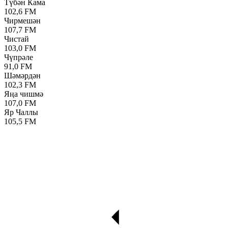
Түбән Кама
102,6 FM
Чирмешән
107,7 FM
Чистай
103,0 FM
Чүпрәле
91,0 FM
Шәмәрдән
102,3 FM
Яңа чишмә
107,0 FM
Яр Чаллы
105,5 FM