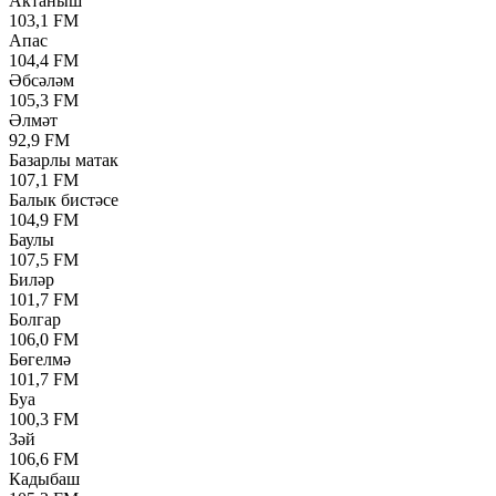
Актаныш
103,1 FM
Апас
104,4 FM
Әбсәләм
105,3 FM
Әлмәт
92,9 FM
Базарлы матак
107,1 FM
Балык бистәсе
104,9 FM
Баулы
107,5 FM
Биләр
101,7 FM
Болгар
106,0 FM
Бөгелмә
101,7 FM
Буа
100,3 FM
Зәй
106,6 FM
Кадыбаш