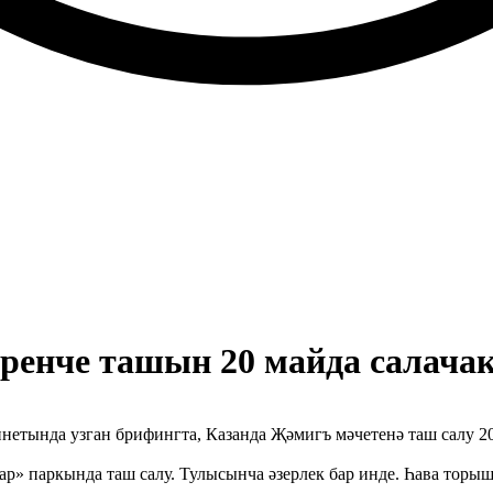
ренче ташын 20 майда салача
етында узган брифингта, Казанда Җәмигъ мәчетенә таш салу 20
ар» паркында таш салу. Тулысынча әзерлек бар инде. Һава торы