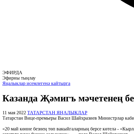
ЭФИРДА
Эфирны тыңлау
Яңалыклар исемлегенә кайтырга
Казанда Җәмигъ мәчетенең бе
11 мая 2022
ТАТАРСТАН ЯҢАЛЫКЛАР
Татарстан Вице-премьеры Васил Шайхразиев Министрлар кабин
«20 май көнне безнең төп вакыйгаларның берсе көтелә - «Кырл