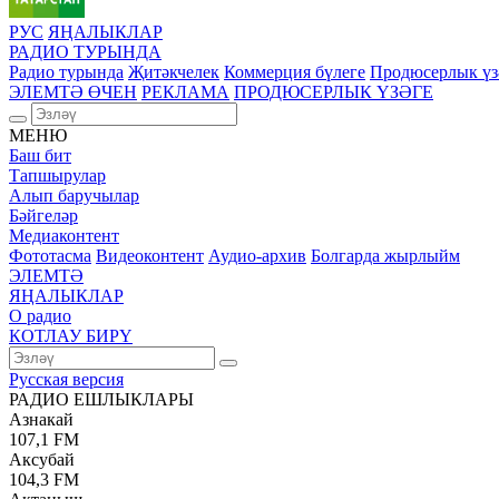
РУС
ЯҢАЛЫКЛАР
РАДИО ТУРЫНДА
Радио турында
Җитәкчелек
Коммерция бүлеге
Продюсерлык үз
ЭЛЕМТӘ ӨЧЕН
РЕКЛАМА
ПРОДЮСЕРЛЫК ҮЗӘГЕ
МЕНЮ
Баш бит
Тапшырулар
Алып баручылар
Бәйгеләр
Медиаконтент
Фототасма
Видеоконтент
Аудио-архив
Болгарда жырлыйм
ЭЛЕМТӘ
ЯҢАЛЫКЛАР
О радио
КОТЛАУ БИРҮ
Русская версия
РАДИО ЕШЛЫКЛАРЫ
Азнакай
107,1 FM
Аксубай
104,3 FM