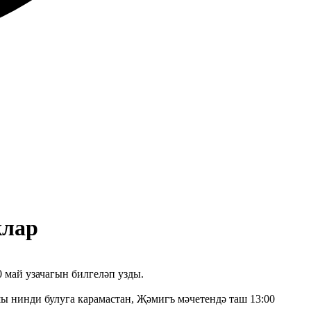
клар
 май узачагын билгеләп узды.
шы нинди булуга карамастан, Җәмигъ мәчетендә таш 13:00