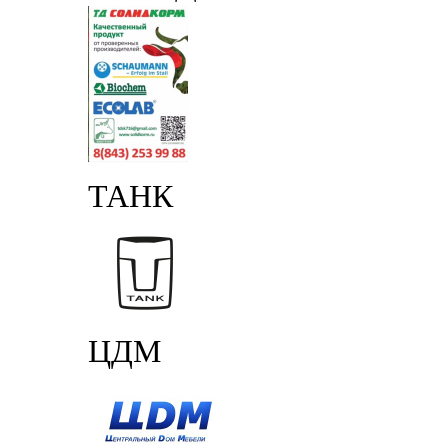
ТАНК
ЦДМ