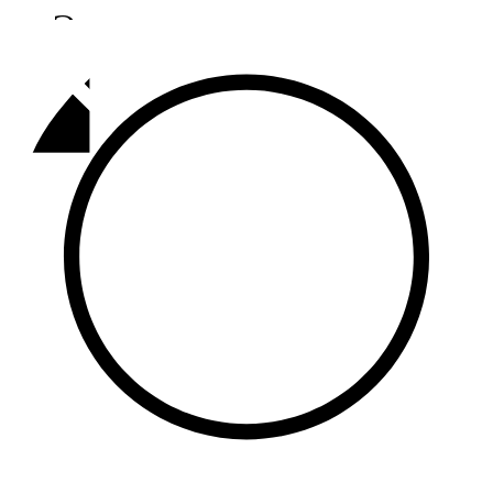
Әлмәт
92,9 FM
Базарлы матак
107,1 FM
Балык бистәсе
104,9 FM
Баулы
107,5 FM
Биләр
101,7 FM