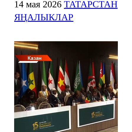
Мамадыш
14 мая 2026
ТАТАРСТАН
106,2 FM
ЯҢАЛЫКЛАР
Минзәлә
107,3 FM
Мөслим
100,0 FM
Нурлат
104,7 FM
Олы Әтнә
71,42 FM
Сарман