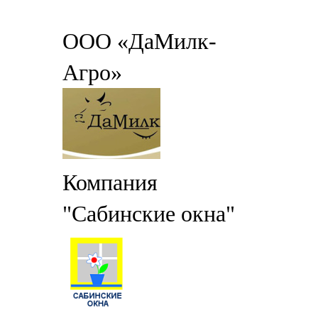
ООО «ДаМилк-
Агро»
Компания
"Сабинские окна"