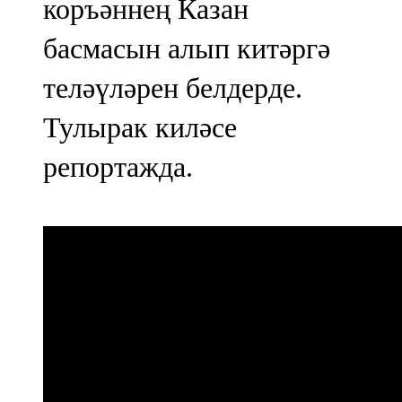
коръәннең Казан
басмасын алып китәргә
теләүләрен белдерде.
Тулырак киләсе
репортажда.