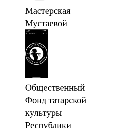
Мастерская
Мустаевой
Общественный
Фонд татарской
культуры
Республики