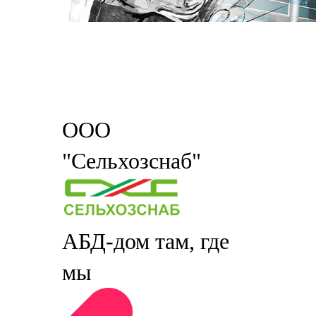
ООО
"Сельхозснаб"
АБД-дом там, где
мы