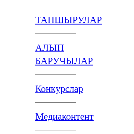
ТАПШЫРУЛАР
АЛЫП
БАРУЧЫЛАР
Конкурслар
Медиаконтент