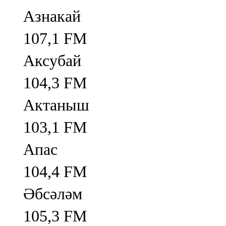
Азнакай
107,1 FM
Аксубай
104,3 FM
Актаныш
103,1 FM
Апас
104,4 FM
Әбсәләм
105,3 FM