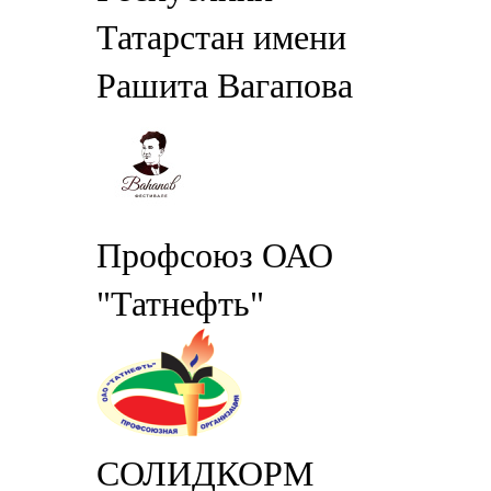
Татарстан имени
Рашита Вагапова
Профсоюз ОАО
"Татнефть"
СОЛИДКОРМ