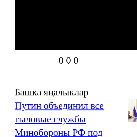
0
0
0
Башка яңалыклар
Путин объединил все
тыловые службы
Минобороны РФ под