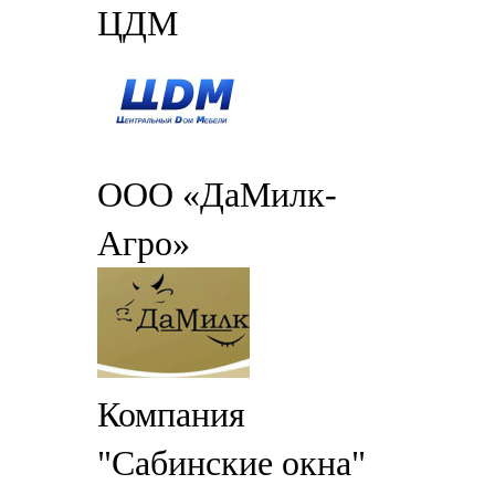
ЦДМ
ООО «ДаМилк-
Агро»
Компания
"Сабинские окна"