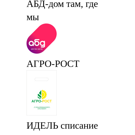
АБД-дом там, где
мы
АГРО-РОСТ
ИДЕЛЬ списание