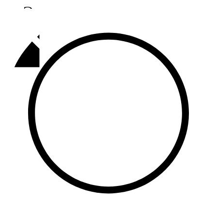
Әлмәт
92,9 FM
Базарлы матак
107,1 FM
Балык бистәсе
104,9 FM
Баулы
107,5 FM
Биләр
101,7 FM