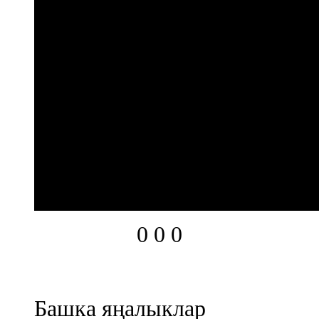
0
0
0
Башка яңалыклар