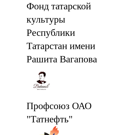
Фонд татарской
культуры
Республики
Татарстан имени
Рашита Вагапова
Профсоюз ОАО
"Татнефть"