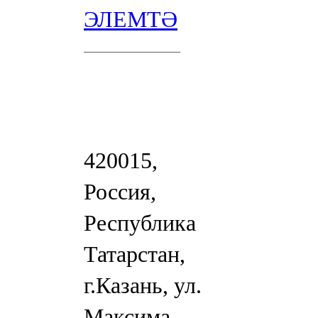
ЭЛЕМТӘ
420015,
Россия,
Республика
Татарстан,
г.Казань, ул.
Максима