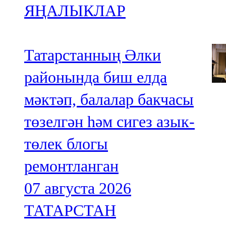
ЯҢАЛЫКЛАР
Татарстанның Әлки
районында биш елда
мәктәп, балалар бакчасы
төзелгән һәм сигез азык-
төлек блогы
ремонтланган
07 августа 2026
ТАТАРСТАН