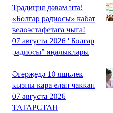
Традиция дәвам итә!
«Болгар радиосы» кабат
велоэстафетага чыга!
07 августа 2026
"Болгар
радиосы" яңалыклары
Әгерҗедә 10 яшьлек
кызны кара елан чаккан
07 августа 2026
ТАТАРСТАН