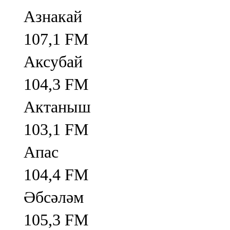
Азнакай
107,1 FM
Аксубай
104,3 FM
Актаныш
103,1 FM
Апас
104,4 FM
Әбсәләм
105,3 FM