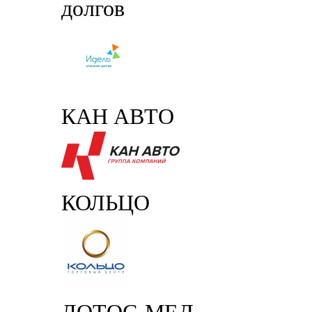
долгов
КАН АВТО
КОЛЬЦО