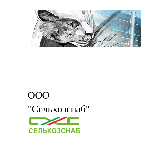
ООО
"Сельхозснаб"