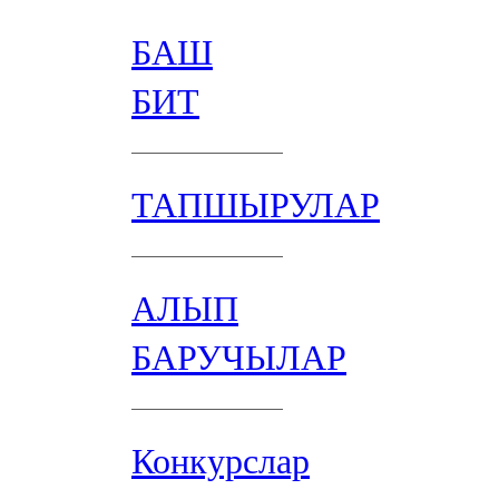
БАШ
БИТ
ТАПШЫРУЛАР
АЛЫП
БАРУЧЫЛАР
Конкурслар