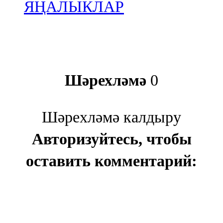
ЯҢАЛЫКЛАР
Шәрехләмә
0
Шәрехләмә калдыру
Авторизуйтесь, чтобы
оставить комментарий: