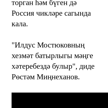
торган һәм бүген дә
Россия чикләре сагында
кала.
"Илдус Мостюковның
хезмәт батырлыгы мәңге
хәтеребездә булыр", диде
Рөстәм Миңнеханов.