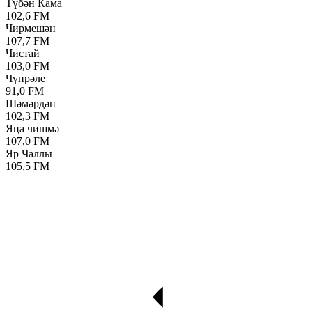
Түбән Кама
102,6 FM
Чирмешән
107,7 FM
Чистай
103,0 FM
Чүпрәле
91,0 FM
Шәмәрдән
102,3 FM
Яңа чишмә
107,0 FM
Яр Чаллы
105,5 FM