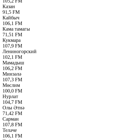
105,2 FM
Казан
91,5 FM
Кайбыч
106,1 FM
Кама тамагы
71,51 FM
Кукмара
107,9 FM
Лениногорский
102,1 FM
Мамадыш
106,2 FM
Минзәлә
107,3 FM
Мөслим
100,0 FM
Нурлат
104,7 FM
Олы Әтнә
71,42 FM
Сарман
107,8 FM
Теләче
106,1 FM