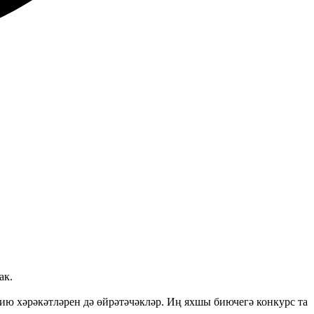
ак.
ию хәрәкәтләрен дә өйрәтәчәкләр. Иң яхшы биючегә конкурс та