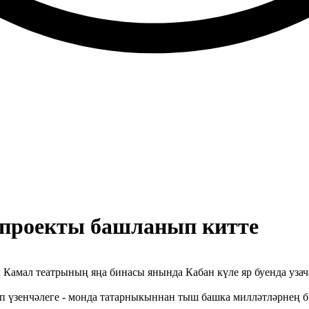
" проекты башланып китте
 Камал театрының яңа бинасы янында Кабан күле яр буенда узач
өп үзенчәлеге - монда татарныкыннан тыш башка милләтләрнең б