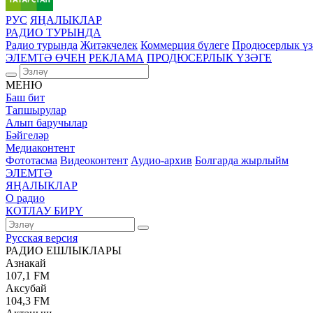
РУС
ЯҢАЛЫКЛАР
РАДИО ТУРЫНДА
Радио турында
Җитәкчелек
Коммерция бүлеге
Продюсерлык үз
ЭЛЕМТӘ ӨЧЕН
РЕКЛАМА
ПРОДЮСЕРЛЫК ҮЗӘГЕ
МЕНЮ
Баш бит
Тапшырулар
Алып баручылар
Бәйгеләр
Медиаконтент
Фототасма
Видеоконтент
Аудио-архив
Болгарда жырлыйм
ЭЛЕМТӘ
ЯҢАЛЫКЛАР
О радио
КОТЛАУ БИРҮ
Русская версия
РАДИО ЕШЛЫКЛАРЫ
Азнакай
107,1 FM
Аксубай
104,3 FM