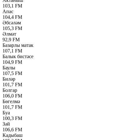
Актаныш
103,1 FM
Апас
104,4 FM
Әбсәләм
105,3 FM
Әлмәт
92,9 FM
Базарлы матак
107,1 FM
Балык бистәсе
104,9 FM
Баулы
107,5 FM
Биләр
101,7 FM
Болгар
106,0 FM
Бөгелмә
101,7 FM
Буа
100,3 FM
Зәй
106,6 FM
Кадыбаш