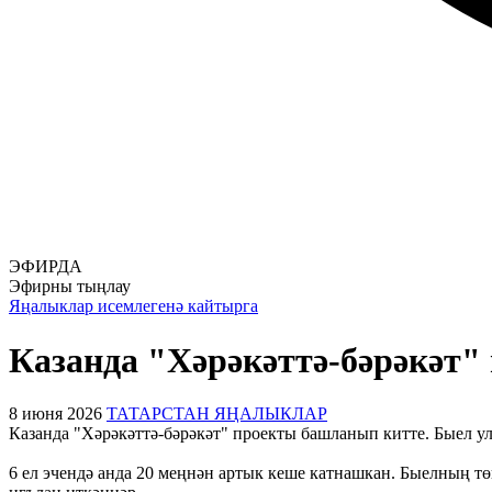
ЭФИРДА
Эфирны тыңлау
Яңалыклар исемлегенә кайтырга
Казанда "Хәрәкәттә-бәрәкәт
8 июня 2026
ТАТАРСТАН ЯҢАЛЫКЛАР
Казанда "Хәрәкәттә-бәрәкәт" проекты башланып китте. Быел ул
6 ел эчендә анда 20 меңнән артык кеше катнашкан. Быелның т