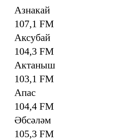
Азнакай
107,1 FM
Аксубай
104,3 FM
Актаныш
103,1 FM
Апас
104,4 FM
Әбсәләм
105,3 FM