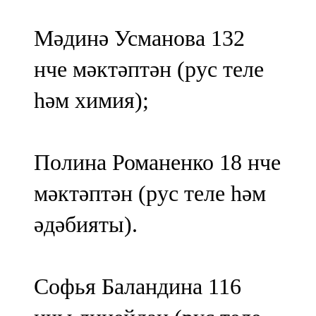
Мәдинә Усманова 132
нче мәктәптән (рус теле
һәм химия);
Полина Романенко 18 нче
мәктәптән (рус теле һәм
әдәбияты).
Софья Баландина 116