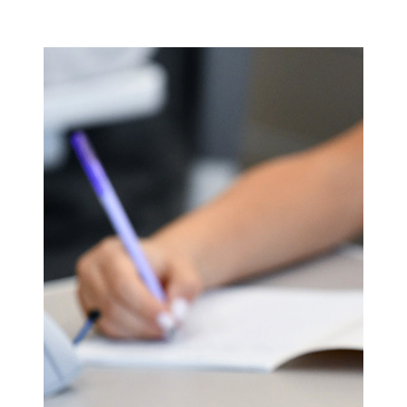
Мамадыш
106,2 FM
Минзәлә
107,3 FM
Мөслим
100,0 FM
Нурлат
104,7 FM
Олы Әтнә
71,42 FM
Сарман