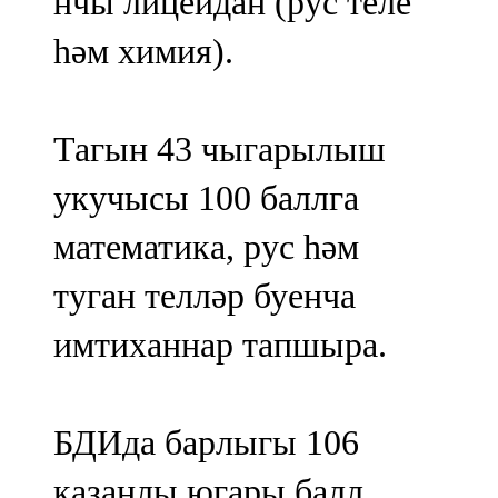
нчы лицейдан (рус теле
һәм химия).
Тагын 43 чыгарылыш
укучысы 100 баллга
математика, рус һәм
туган телләр буенча
имтиханнар тапшыра.
БДИда барлыгы 106
казанлы югары балл