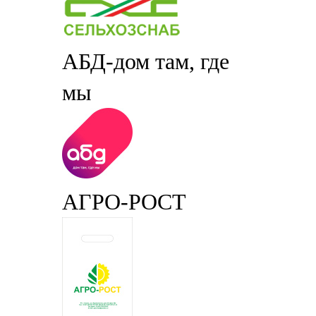
АБД-дом там, где
мы
АГРО-РОСТ