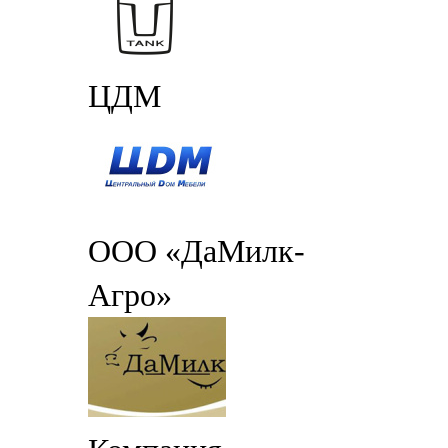
ЦДМ
ООО «ДаМилк-
Агро»