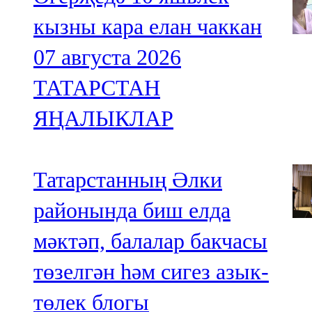
кызны кара елан чаккан
07 августа 2026
ТАТАРСТАН
ЯҢАЛЫКЛАР
Татарстанның Әлки
районында биш елда
мәктәп, балалар бакчасы
төзелгән һәм сигез азык-
төлек блогы