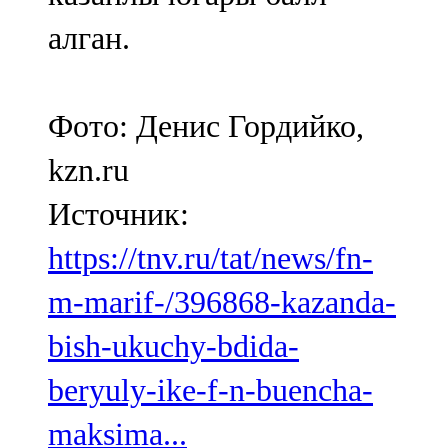
алган.
Фото: Денис Гордийко,
kzn.ru
Источник:
https://tnv.ru/tat/news/fn-
m-marif-/396868-kazanda-
bish-ukuchy-bdida-
beryuly-ike-f-n-buencha-
maksima...