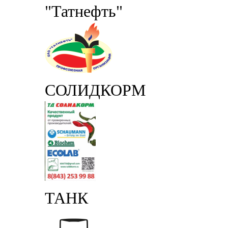
"Татнефть"
СОЛИДКОРМ
ТАНК