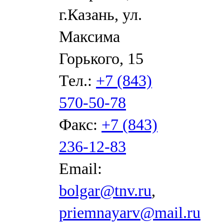
г.Казань, ул.
Максима
Горького, 15
Тел.:
+7 (843)
570-50-78
Факс:
+7 (843)
236-12-83
Email:
bolgar@tnv.ru
,
priemnayarv@mail.ru