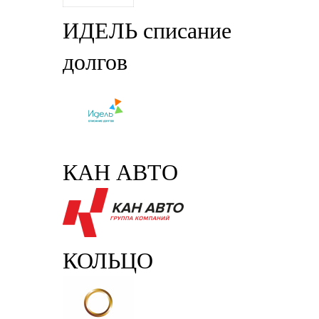
ИДЕЛЬ списание
долгов
КАН АВТО
КОЛЬЦО