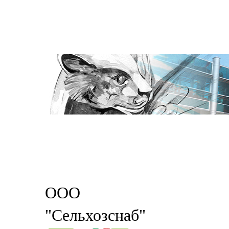
ООО
"Сельхозснаб"