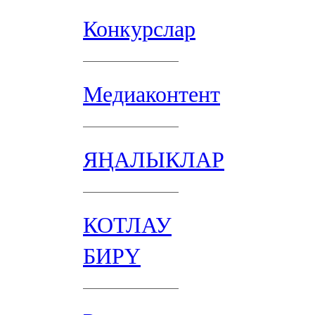
Конкурслар
Медиаконтент
ЯҢАЛЫКЛАР
КОТЛАУ
БИРҮ