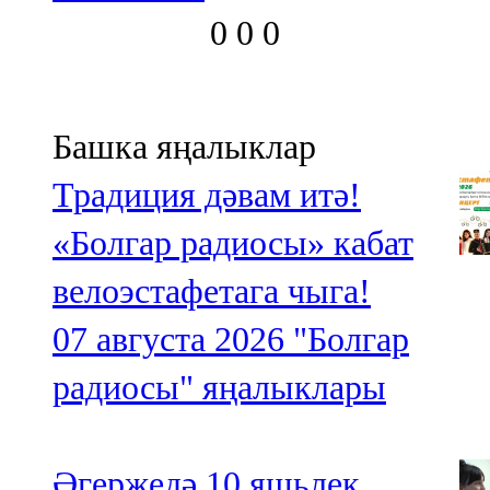
0
0
0
Башка яңалыклар
Традиция дәвам итә!
«Болгар радиосы» кабат
велоэстафетага чыга!
07 августа 2026
"Болгар
радиосы" яңалыклары
Әгерҗедә 10 яшьлек