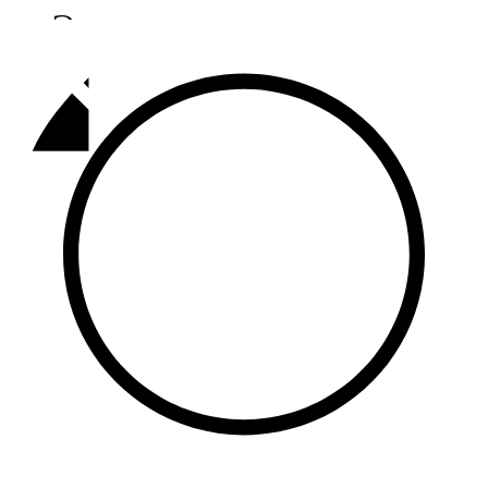
Әлмәт
92,9 FM
Базарлы матак
107,1 FM
Балык бистәсе
104,9 FM
Баулы
107,5 FM
Биләр
101,7 FM