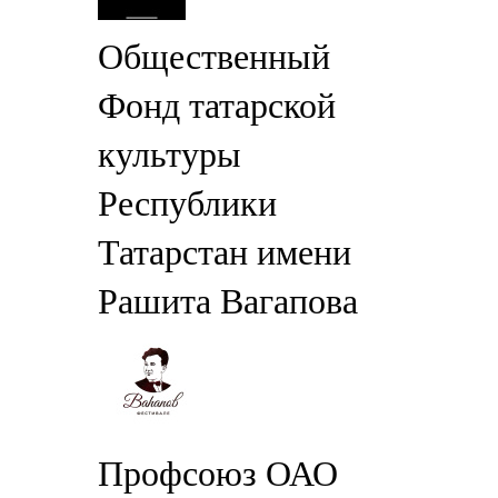
Общественный
Фонд татарской
культуры
Республики
Татарстан имени
Рашита Вагапова
Профсоюз ОАО